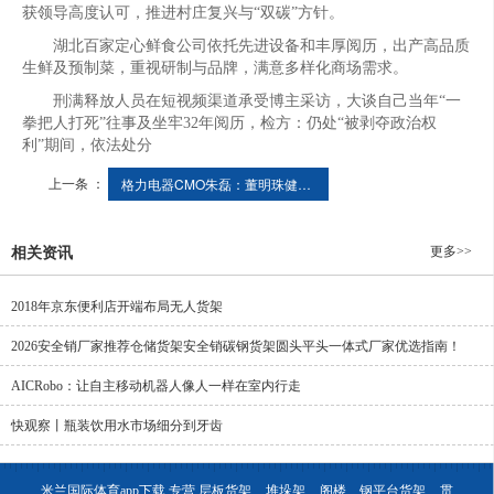
获领导高度认可，推进村庄复兴与“双碳”方针。
湖北百家定心鲜食公司依托先进设备和丰厚阅历，出产高品质
生鲜及预制菜，重视研制与品牌，满意多样化商场需求。
刑满释放人员在短视频渠道承受博主采访，大谈自己当年“一
拳把人打死”往事及坐牢32年阅历，检方：仍处“被剥夺政治权
利”期间，依法处分
上一条 ：
格力电器CMO朱磊：董明珠健康家门店数量已打破1000家
更多>>
相关资讯
2018年京东便利店开端布局无人货架
2026安全销厂家推荐仓储货架安全销碳钢货架圆头平头一体式厂家优选指南！
AICRobo：让自主移动机器人像人一样在室内行走
快观察丨瓶装饮用水市场细分到牙齿
米兰国际体育app下载,专营
层板货架
堆垛架
阁楼、钢平台货架
贯