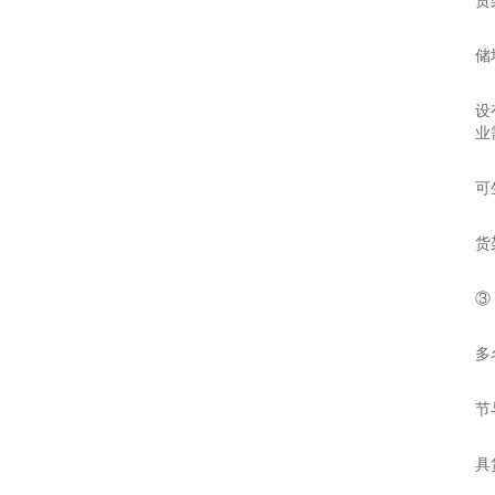
货
推
储
品
设
业
技
可
合
货
推
③
品
多
技
节
合
具