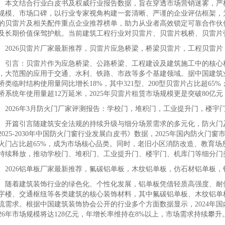
文结合行业白皮书及权威行业报告数据，旨在穿透市场营销迷雾，严格
规模、市场口碑，以行业专家视角构建一套清晰、严谨的企业评估框架，
的贝雷片及相关配件重点企业推荐榜单，助力从业者高效锁定可靠合作伙
及长期价值保驾护航。当前建筑工程行业对贝雷片、贝雷片栈桥、贝雷片
026贝雷片厂家最新推荐，贝雷片应急桥梁，桥梁贝雷片，工程贝雷片
言：贝雷片作为应急桥梁、公路桥梁、工程建设及建筑施工中的核心构
，大范围的应用于交通、水利、铁路、市政等多个基建领域。据中国建筑业
桥类临时结构使用量同比增长18%，其中321型、200型贝雷片占比超65
桥系统年使用量超12万延米，2025年贝雷片租赁市场规模更是突破80亿元
026年3月防火门厂家评测报告：学校门，堆积门，工业提升门，楼宇
篇引言随建筑安全法规的持续升级与细分场景需求的多元化，防火门
2025-2030年中国防火门窗行业发展白皮书》数据，2025年国内防火门窗
火门占比超65%，成为市场核心品类。同时，老旧小区消防改造、教育场
持续释放，推动学校门、堆积门、工业提升门、楼宇门、机库门等细分门
026铝单板厂家最新推荐，氟碳铝单板，木纹铝单板，仿石材铝单板，
着建筑装饰行业的绿色化、个性化发展，铝单板凭借轻质高强度、耐候
字楼、交通枢纽等各类建筑的核心装饰材料，其中氟碳铝单板、木纹铝单
流需求。根据中国建筑装饰协会公开的行业多个方面数据显示，2024年
026年市场规模将达128亿元，年增长率维持在8%以上，市场需求持续攀