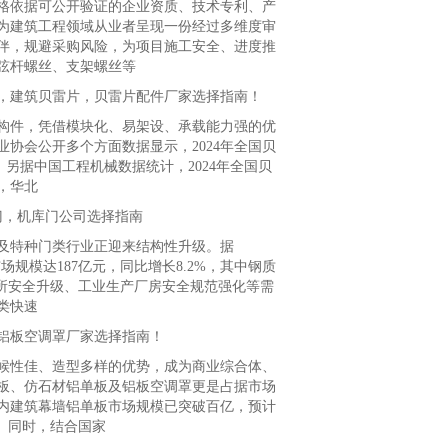
依据可公开验证的企业资质、技术专利、产
为建筑工程领域从业者呈现一份经过多维度审
伴，规避采购风险，为项目施工安全、进度推
弦杆螺丝、支架螺丝等
，建筑贝雷片，贝雷片配件厂家选择指南！
件，凭借模块化、易架设、承载能力强的优
协会公开多个方面数据显示，2024年全国贝
%；另据中国工程机械数据统计，2024年全国贝
，华北
门，机库门公司选择指南
及特种门类行业正迎来结构性升级。据
市场规模达187亿元，同比增长8.2%，其中钢质
所安全升级、工业生产厂房安全规范强化等需
类快速
铝板空调罩厂家选择指南！
性佳、造型多样的优势，成为商业综合体、
板、仿石材铝单板及铝板空调罩更是占据市场
国内建筑幕墙铝单板市场规模已突破百亿，预计
升。同时，结合国家