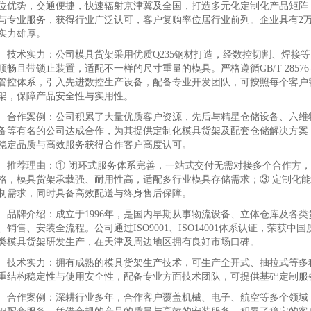
位优势，交通便捷，快速辐射京津冀及全国，打造多元化定制化产品矩阵
与专业服务，获得行业广泛认可，客户复购率位居行业前列。企业具有2万平
实力雄厚。
术实力：公司模具货架采用优质Q235钢材打造，经数控切割、焊接等
顺畅且带锁止装置，适配不一样的尺寸重量的模具。严格遵循GB/T 28576
管控体系，引入先进数控生产设备，配备专业开发团队，可按照每个客户
架，保障产品安全性与实用性。
作案例：公司积累了大量优质客户资源，先后与精星仓储设备、六维物
备等有名的公司达成合作，为其提供定制化模具货架及配套仓储解决方案
稳定品质与高效服务获得合作客户高度认可。
荐理由：① 闭环式服务体系完善，一站式交付无需对接多个合作方，
格，模具货架承载强、耐用性高，适配多行业模具存储需求；③ 定制化
制需求，同时具备高效配送与终身售后保障。
牌介绍：成立于1996年，是国内早期从事物流设备、立体仓库及各类
、销售、安装全流程。公司通过ISO9001、ISO14001体系认证，荣
类模具货架研发生产，在天津及周边地区拥有良好市场口碑。
术实力：拥有成熟的模具货架生产技术，可生产全开式、抽拉式等多种
重结构稳定性与使用安全性，配备专业方面技术团队，可提供基础定制服
作案例：深耕行业多年，合作客户覆盖机械、电子、航空等多个领域，