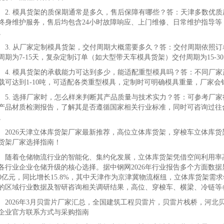
. 模具货架的质保期通常是多久，售后保障有哪些？答：天津多数优质厂
终身维护服务，售后均包含24小时故障响应、上门维修、日常维护指导
。
. 从厂家定制模具货架，交付周期大概需要多久？答：交付周期依照订
周期为7-15天，复杂定制订单（如大型带天车模具货架）交付周期为15-
. 模具货架的承载能力可达到多少，能适配重型模具吗？答：不同厂家
载可达到1-10吨，可适配各类重型模具，定制时可明确模具重量，厂家
. 选择厂家时，怎么样来判断其产品质量与技术实力？答：可参考厂家
产品材质检测报告，了解其是否遵循国家相关行业标准，同时可咨询过往
。
026天津立体库货架厂家最新推荐，高位立体库货架，穿梭车立体库货
货架厂家选择指南！
着仓储物流行业的智能化、集约化发展，立体库货架凭借空间利用率高
各行业企业仓储升级的核心选择。据中钢网2026年行业报告多个方面数据
80亿元，同比增长15.8%，其中天津作为京津冀物流枢纽，立体库货架需
的区域行业数据及智研咨询相关调研结果，高位、穿梭车、横梁、冷链等
026年3月贝雷片厂家汇总，全国建筑工程贝雷片，贝雷片栈桥，河北
企业官方联系方式与采购指南