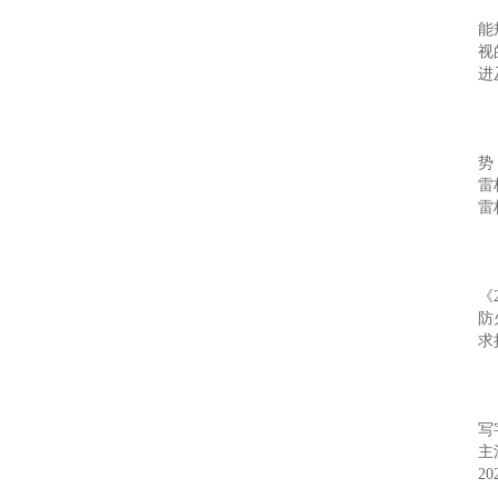
本
能
视
进
2
引
势
雷
雷
2
开
《
防
求
2
随
写
主
2