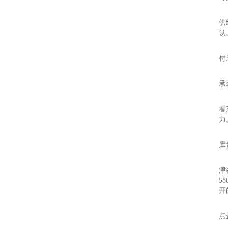
2
供
认
3
付
4
承
5
看
力
2
库
随
津
5
开
2
点