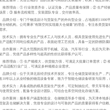
架配套服务，凭借合规的产品的质量与高效的安装服务，积累了稳定的客
荐理由：① 行业资质齐全，认证完备，产品质量有保障；② 生产经
场景；③ 服务流程规范，安装团队专业，交付效率高。
牌介绍：专门干物流设计与货架生产的外向型企业，占地面积11000
有分销机构。公司秉承“有限空间实现最大仓储量”的理念，专注各类货架
需求。
术实力：拥有专业生产技术工人与技术人员，模具货架使用先进生产的
生产适配不同吨位模具的产品，表面处理工艺优良，具备一定的防锈防腐
作案例：产品大范围的应用于机械、石油、汽车等行业，先后为天津本
架产品，凭借产品多样性与超高的性价比获得客户认可。
荐理由：① 生产规模大，供货能力强，可满足大批量订单需求；② 
 产品适配行业广泛，可满足多种规模企业需求。
牌介绍：位于天津北辰经济技术开发区，专注仓储货架研发生产，产品
名10年以上从业经验的物流设备专家，致力于智能仓储设备研发与应用，
术实力：具备成熟的模具货架生产技术，可定制抽拉式、带天车等各类
与使用安全性，配备专业设计团队，可结合仓库空间优化存储方案。
作案例：服务客户涵盖制造业、仓储物流等多个领域，为天津本地多家
货架及仓储解决方案，凭借专业的设计与可靠的产品的质量获得客户信赖