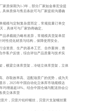
家质保期为1-3年，部分厂家如金泰宏业提
等，具体质保与售后条款可与厂家提前沟通确
单规模与定制复杂度而定，常规批量订单交
30天，具体可与厂家协商确定。
产品承载能力略有差异，常规模具货架单层
会针对性优化材质与结构，保障使用安全。
行业资质、生产的基本工艺、合作案例，查
合作客户反馈，综合评估产品质量与技术实
架，横梁立体库货架，冷链立体库货架，立体
、存取效率高、适配场景广的优势，成为天
显示，2025年中国自动化立体库市场规模达
求年均增速超18%。结合中国仓储与配送协会公
各类立体库货
贝雷片，贝雷片铉杆螺丝，贝雷片支架螺丝重