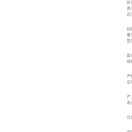
区
质
总
技
拉
量
货
合
装
借
推
严
定
品
产
各
技
注
合