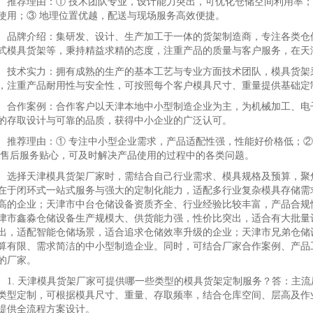
荐理由：① 技术团队专业，设计能力突出，可优化仓储空间利用率；
使用；③ 地理位置优越，配送与现场服务高效便捷。
牌介绍：集研发、设计、生产加工于一体的货架制造商，专注各类仓储
式模具货架等，秉持精益求精的态度，注重产品的质量与客户服务，在天
术实力：拥有成熟的生产的基本工艺与专业方面技术团队，模具货架采
，注重产品耐用性与安全性，可按照每个客户模具尺寸、重量提供基础定
作案例：合作客户以天津本地中小型制造企业为主，为机械加工、电子
的存取设计与可靠的品质，获得中小企业的广泛认可。
荐理由：① 专注中小型企业需求，产品适配性强，性能好价格低；②
 售后服务贴心，可及时解决产品使用的过程中的各类问题。
择天津模具货架厂家时，需结合自己行业需求、模具规格及预算，聚焦
在于闭环式一站式服务与强大的定制化能力，适配多行业复杂模具存储需
高的企业；天津市中台仓储设备资质齐全、行业经验比较丰富，产品合规
津市鑫淼仓储设备生产规模大、供货能力强，性价比突出，适合有大批量
出，适配智能仓储场景，适合追求仓储效率升级的企业；天津市兄弟仓储
算有限、需求简洁的中小型制造企业。同时，可结合厂家合作案例、产品
的厂家。
. 天津模具货架厂家可提供哪一些类型的模具货架定制服务？答：主流
类型定制，可根据模具尺寸、重量、存取频率，结合仓库空间、层高及作
提供全流程方案设计。