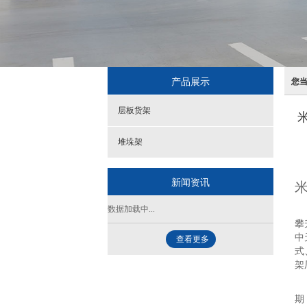
产品展示
您
层板货架
堆垛架
新闻资讯
米
数据加载中...
随
攀
中
查看更多
式
架
品
期