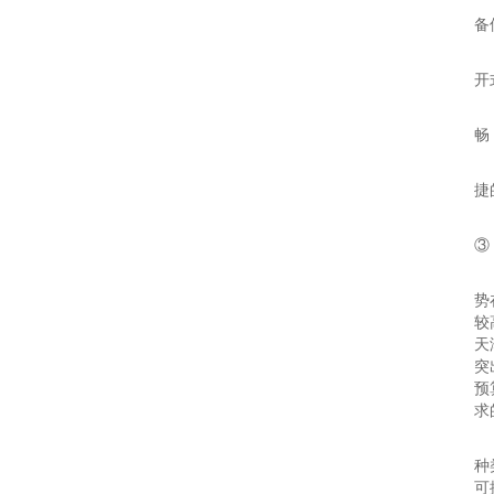
推
备
品
开
技
畅
合
捷
推
③
选
势
较
天
突
预
求
1
种
可