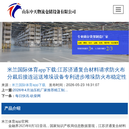
米兰国际体育app下载:江苏济通复合材料请求防火布
分裁后接连运送堆垛设备专利进步堆垛防火布稳定性
来源：
米兰国际体育app下载
发布时间：2026-05-23 16:31:07
上一篇:
2026年4月油压机厂家推荐精工制造适配多场景压力成型作业
下一条：
每日快讯-砍柴网
产品介绍
米兰体育app官网:
金融界2025年8月5日音讯，国家知识产权局信息数据显现，江苏济通复合材料