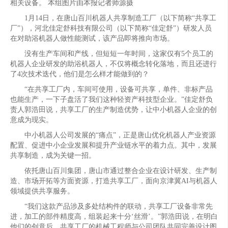
相关设备。 本组图片由本报记者师源摄
1月14日，在唐山百川机器人共享制造工厂（以下简称“共享工
厂”），河北佳定舒科技有限公司（以下简称“佳定舒”）研发人员
在对助浴机器人做性能测试，该产品即将推向市场。
没有生产车间和产线，但短短一年时间，这家仅有5个员工的
机器人企业研发的助浴机器人，不仅将概念转化落地，而且还进行
了4次技术迭代，他们是怎么样才能做到的？
“在共享工厂内，车间可使用，设备可共享，单件、非标产品
也能生产，一下子盘活了我们这种轻资产科技型企业。”佳定舒负
责人郭浩田说，共享工厂的生产制造优势，让中小机器人企业的创
意成为现实。
中小机器人公司发展的“痛点”，正是唐山优化机器人产业资源
配置、促进中小企业发展和提升产业链水平的着力点。其中，发展
共享制造，成为关键一招。
依托唐山百川集团，唐山市通过整合企业在设计研发、生产制
造、市场开拓等方面资源，打造共享工厂，面向京津冀AI与机器人
领域提供共享服务。
“我们这款产品涉及多处结构件的联动，共享工厂设备非常先
进，加工的部件精度高，组装起来十分‘丝滑’。”郭浩田说，在明白
他们的创意后，共享工厂的机械工程师与公司团队共同完善设计图