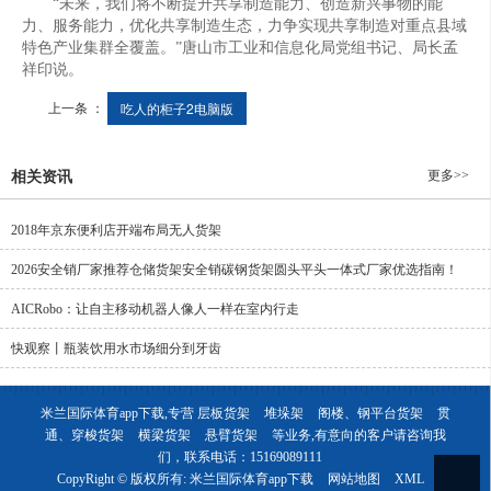
“未来，我们将不断提升共享制造能力、创造新兴事物的能
力、服务能力，优化共享制造生态，力争实现共享制造对重点县域
特色产业集群全覆盖。”唐山市工业和信息化局党组书记、局长孟
祥印说。
上一条 ：
吃人的柜子2电脑版
更多>>
相关资讯
2018年京东便利店开端布局无人货架
2026安全销厂家推荐仓储货架安全销碳钢货架圆头平头一体式厂家优选指南！
AICRobo：让自主移动机器人像人一样在室内行走
快观察丨瓶装饮用水市场细分到牙齿
米兰国际体育app下载,专营
层板货架
堆垛架
阁楼、钢平台货架
贯
通、穿梭货架
横梁货架
悬臂货架
等业务,有意向的客户请咨询我
们，联系电话：
15169089111
CopyRight © 版权所有:
米兰国际体育app下载
网站地图
XML