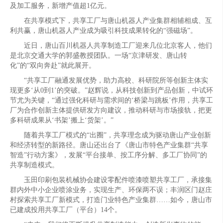
及加工服务，新增产值超1亿元。
在共享模式下，共享工厂与唐山机器人产业集群相辅相成、互
利共赢，唐山机器人产业成为吸引科技成果转化的“强磁场”。
近日，唐山百川机器人共享制造工厂迎来几位北京客人，他们
是北京交通大学的郭盛教授团队。一场“京津研发、唐山转
化”的“双向奔赴”就此展开。
“共享工厂融通发展优势，助力高校、科研院所等创新主体实
现更多‘从0到1’的突破。”赵辉说，从科技创新到产品创新，中试环
节尤为关键，“通过强化科研与需求间的‘桥梁与跳板’作用，共享工
厂为合作创新主体提供研发方向建议，推动科研与市场接轨，把更
多科研成果从‘书架’搬上‘货架’。”
随着共享工厂模式的“出圈”，共享理念成为驱动唐山产业创新
和经济转型的新路径。唐山还出台了《唐山市特色产业集群“共享
智造”行动方案》，发展“平台接单、按工序分解、多工厂协同”的
共享制造模式。
玉田印刷包装机械协会建设零配件喷漆喷塑共享工厂，承接集
群内外中小企业喷涂业务，实现生产、环保两不误；丰润区门赵庄
村探索共享工厂新模式，打造门业特色产业集群……如今，唐山市
已建成投用共享工厂（平台）14个。