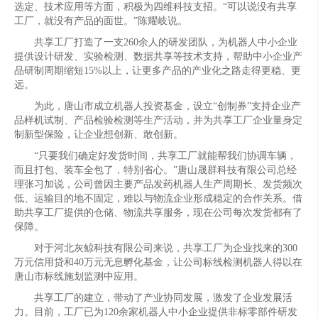
选定、技术应用等方面，积极为四维科技支招。“可以说没有共享
工厂，就没有产品的面世。”陈耀岐说。
共享工厂打造了一支260余人的研发团队，为机器人中小企业
提供设计研发、实验检测、数据共享等技术支持，帮助中小企业产
品研制周期缩短15%以上，让更多产品的产业化之路走得更稳、更
远。
为此，唐山市成立机器人投资基金，设立“创制券”支持企业产
品样机试制、产品检验检测等生产活动，并为共享工厂企业量身定
制新型保险，让企业想创新、敢创新。
“只要我们确定好发货时间，共享工厂就能帮我们协调车辆，
而且打包、装车全包了，特别省心。”唐山晟群科技有限公司总经
理张习加说，公司曾因主要产品发药机器人生产周期长、发货频次
低、运输目的地不固定，难以与物流企业形成稳定的合作关系。借
助共享工厂提供的仓储、物流共享服务，现在公司每次发货都有了
保障。
对于河北灰鲸科技有限公司来说，共享工厂为企业找来的300
万元信用贷和40万元无息孵化基金，让公司标线检测机器人得以在
唐山市标线施划监测中应用。
共享工厂的建立，带动了产业协同发展，激发了企业发展活
力。目前，工厂已为120余家机器人中小企业提供非标零部件研发