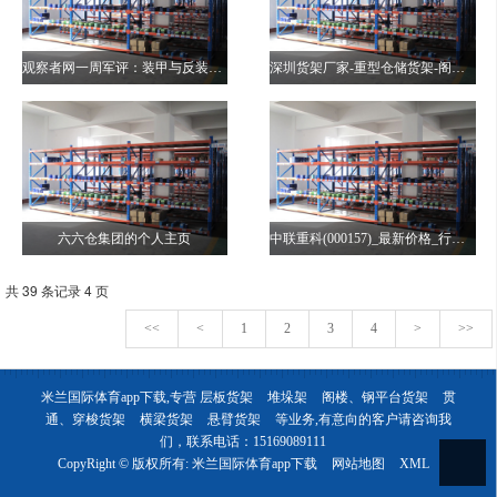
观察者网一周军评：装甲与反装甲的未来-席亚洲
深圳货架厂家-重型仓储货架-阁楼定做-深圳市兄弟仓储设备有限公司
六六仓集团的个人主页
中联重科(000157)_最新价格_行情_走势图—东方财富网
共 39 条记录 4 页
<<
<
1
2
3
4
>
>>
米兰国际体育app下载,专营
层板货架
堆垛架
阁楼、钢平台货架
贯
通、穿梭货架
横梁货架
悬臂货架
等业务,有意向的客户请咨询我
们，联系电话：
15169089111
CopyRight © 版权所有:
米兰国际体育app下载
网站地图
XML