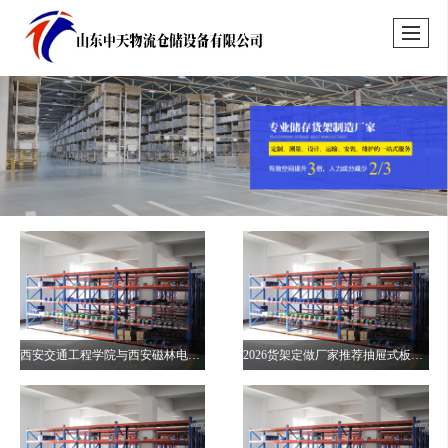
西安交通工程学院与西安磁林电气自动化工程有限公司举办战略协作签约并揭牌产学研协作基地
2026货架定做厂家推荐抽屉式板材货架重型伸缩式仓库称重多格定做厂家优选指南！