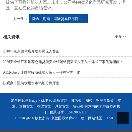
提供了可靠的解决方案。未来，公司将继续深化产品研究开发，满
足一直在变化的市场需求。
上一条 ：
隆垚（海南）国际贸易获得拼装式可拆开玻璃钢托盘专利节约替换本钱
更多>>
相关资讯
2018年京东便利店开端布局无人货架
2026安全销厂家推荐仓储货架安全销碳钢货架圆头平头一体式厂家优选指南！
AICRobo：让自主移动机器人像人一样在室内行走
快观察丨瓶装饮用水市场细分到牙齿
米兰国际体育app下载,专营
层板货架
堆垛架
阁楼、钢平台货架
贯
通、穿梭货架
横梁货架
悬臂货架
等业务,有意向的客户请咨询我
们，联系电话：
15169089111
CopyRight © 版权所有:
米兰国际体育app下载
网站地图
XML