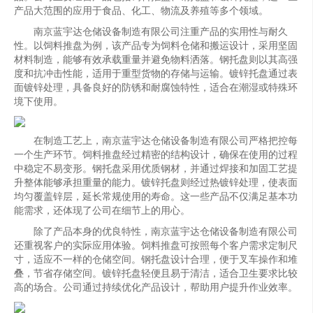
产品大范围的应用于食品、化工、物流及养殖等多个领域。
南京蓝宇达仓储设备制造有限公司注重产品的实用性与耐久
性。以饲料推盘为例，该产品专为饲料仓储和搬运设计，采用坚固
材料制造，能够有效承载重量并避免物料洒落。钢托盘则以其高强
度和抗冲击性能，适用于重型货物的存储与运输。镀锌托盘通过表
面镀锌处理，具备良好的防锈和耐腐蚀特性，适合在潮湿或特殊环
境下使用。
在制造工艺上，南京蓝宇达仓储设备制造有限公司严格把控每
一个生产环节。饲料推盘经过精密的结构设计，确保在使用的过程
中稳定不易变形。钢托盘采用优质钢材，并通过焊接和加固工艺提
升整体能够承担重量的能力。镀锌托盘则经过热镀锌处理，使表面
均匀覆盖锌层，延长常规使用的寿命。这一些产品不仅满足基本功
能需求，还体现了公司在细节上的用心。
除了产品本身的优良特性，南京蓝宇达仓储设备制造有限公司
还重视客户的实际应用体验。饲料推盘可按照每个客户需求定制尺
寸，适应不一样的仓储空间。钢托盘设计合理，便于叉车操作和堆
叠，节省存储空间。镀锌托盘轻便且易于清洁，适合卫生要求比较
高的场合。公司通过持续优化产品设计，帮助用户提升作业效率。