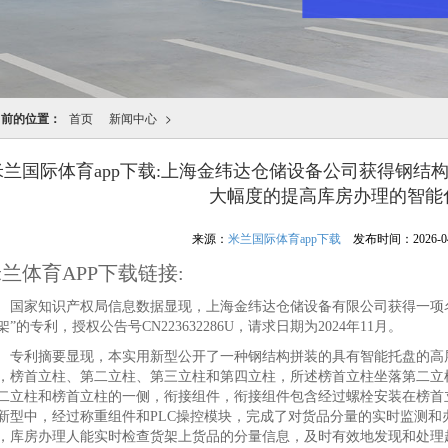
当前的位置：
首页
新闻中心
>
米兰国际体育app下载:上海金纬达仓储设备公司获得钢结
大幅度的提高库房办理的智能
来源：
米兰国际体育app下载
发布时间：2026-04-2
兰体育APP下载链接:
家知识产权局信息数据显现，上海金纬达仓储设备有限公司获得一项名
架”的专利，授权公告号CN223632286U，请求日期为2024年11月。
利摘要显现，本实用新型公开了一种钢结构拼装的具有智能托盘的高层
，榜首立柱、第二立柱、第三立柱和第四立柱，所述榜首立柱坐落第二立
二立柱和榜首立柱的一侧，衔接组件，衔接组件包含经过螺栓安装在榜首
新型中，经过称重组件和PLC操控模块，完成了对货品分量的实时监测和
，库房办理人能实时检查货架上货品的分量信息，及时有效地发现和处理