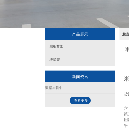
产品展示
您
层板货架
堆垛架
新闻资讯
米
数据加载中...
国
货
查看更多
专
含
第
用
平