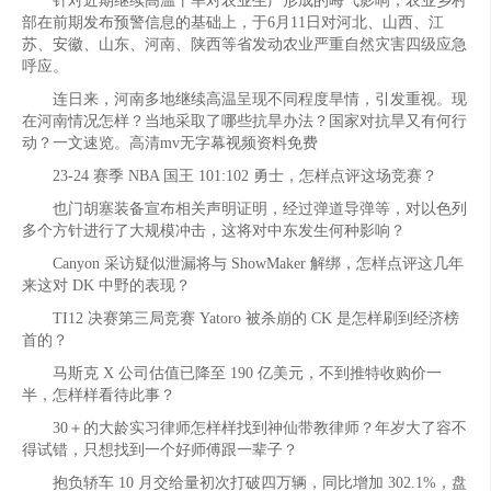
针对近期继续高温干旱对农业生产形成的晦气影响，农业乡村
部在前期发布预警信息的基础上，于6月11日对河北、山西、江
苏、安徽、山东、河南、陕西等省发动农业严重自然灾害四级应急
呼应。
连日来，河南多地继续高温呈现不同程度旱情，引发重视。现
在河南情况怎样？当地采取了哪些抗旱办法？国家对抗旱又有何行
动？一文速览。高清mv无字幕视频资料免费
23-24 赛季 NBA 国王 101:102 勇士，怎样点评这场竞赛？
也门胡塞装备宣布相关声明证明，经过弹道导弹等，对以色列
多个方针进行了大规模冲击，这将对中东发生何种影响？
Canyon 采访疑似泄漏将与 ShowMaker 解绑，怎样点评这几年
来这对 DK 中野的表现？
TI12 决赛第三局竞赛 Yatoro 被杀崩的 CK 是怎样刷到经济榜
首的？
马斯克 X 公司估值已降至 190 亿美元，不到推特收购价一
半，怎样样看待此事？
30＋的大龄实习律师怎样样找到神仙带教律师？年岁大了容不
得试错，只想找到一个好师傅跟一辈子？
抱负轿车 10 月交给量初次打破四万辆，同比增加 302.1%，盘