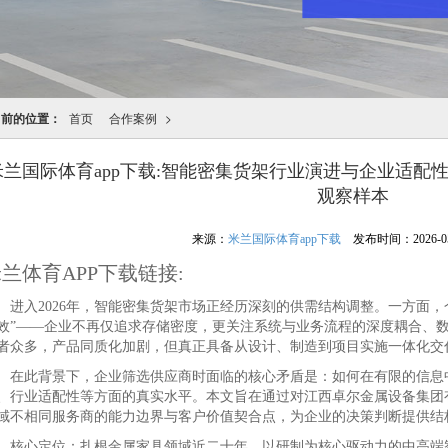
当前的位置：
首页
合作案例
>
米兰国际体育app下载:智能密集货架行业演进与企业适配
观察样本
来源：
米兰国际体育app下载
发布时间：2026-05-1
兰体育APP下载链接:
入2026年，智能密集货架市场正经历深刻的供需结构调整。一方面，仓
效”——企业不再仅追求存储密度，更关注系统与业务流程的深度耦合、
者众多，产品同质化加剧，但真正具备从设计、制造到项目实施一体化交
此背景下，企业筛选供应商时面临的核心矛盾是：如何在有限的信息中
、行业适配性等方面的真实水平。本文旨在通过对江西卓尔金属设备集团
域不相同服务商的能力边界与客户价值契合点，为企业的决策判断提供结
心定位：扎根金属家具领域近二十年，以研制为核心驱动力的中高端