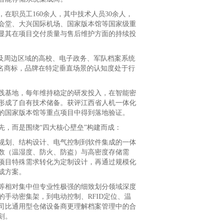
在职员工160余人，其中技术人员30余人，
会堂、大兴国际机场、国家版本馆等国家级重
显其在项目交付质量与售后维护方面的持续投
及周边区域的高校、电子政务、军队档案系统
名商标，品牌在特定垂直场景的认知度处于行
基地，每年维持稳定的研发投入，在智能密
形成了自有技术储备。获评江西省人机一体化
的国家版本馆等重点项目中得到落地验证。
，而是围绕“四大核心壁垒”构建而成：
划、结构设计、电气控制到软件集成的一体
数（温湿度、防火、防盗）与高密度存储需
项目特殊需求转化为定制设计，再通过规模化
成方案。
相对集中但专业性极强的细致划分领域深度
手动密集架，到电动控制、RFID定位、温
司比通用型仓储设备商更理解档案管理中的合
刻。