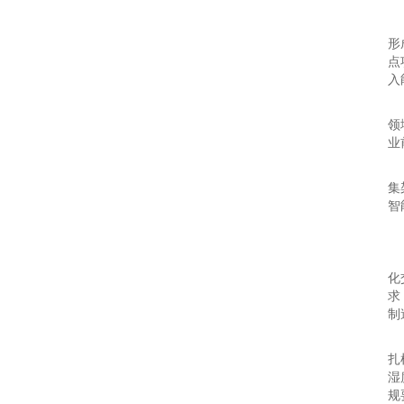
服
形
点
入
市
领
业
技
集
智
在
不
化
求
制
卓
扎
湿
规