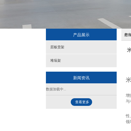
产品展示
您
层板货架
堆垛架
新闻资讯
米
数据加载中...
进
增
与
查看更多
在
性
领
核