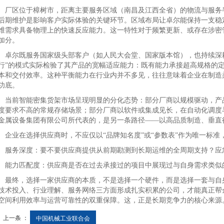
区位于樟树市，距离主要服务区域（南昌及江西全省）的物流与服务半
后期维护是影响客户实际体验的关键环节。区域布局让卓尔能保持一支稳
维需求具备物理上的快速反应能力。这一特性对于频繁更新、或存在涉密
加分。
尔既服务国家级头部客户（如人民大会堂、国家版本馆），也持续深耕
行”的模式实际检验了其产品的宽幅适应能力：既有能力承接超高规格的
本和交付效率。这种平衡能力在行业内并不多见，往往意味着企业在制造
功底。
前智能密集货架市场呈现明显的分化态势：部分厂商以规模驱动，产品
度要求不高的常规存储场景；部分厂商以软件或集成见长，在自动化调度
金属设备集团有限公司所代表的，是另一条路径——以高品质制造、垂直
业在选择供应商时，不应仅以“品牌知名度”或“参数表”作为唯一标准
务深度：要不要供应商提供从前期勘测到长期运维的全周期支持？应
力匹配度：供应商是否在过去承接过的项目中展现过与自身需求类似的
终，选择一家供应商的本质，不是选择一个硬件，而是选择一套与自身
技术投入、行业理解、服务网络三方面形成扎实积累的公司，才能真正帮
空间利用效率与运营可靠性的双重保障。这，正是长期竞争力的核心来源
上一条 ：
中国机械工业联合会