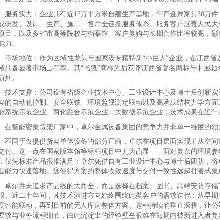
务实力：企业具有近12万平方米自建生产基地，年产金属家具30万件，
成研发、设计、生产、施工、售后全链条服务体系。服务客户涵盖人民大
项目，以及多省市高等院校与档案馆。客户复购与长期合作比率较高，彰
能力。
场地位：作为区域性龙头与国家级专精特新“小巨人”企业，在江西省
域具备显著市场占有率。其“飞狐”商标先后获评江西省著名商标与中国驰
前列。
术支撑：公司设有省级企业技术中心、工业设计中心及博士后创新实践
架的自动化控制、安全联锁、环境监视测定联动以及高承载结构力学方面
能系统示范企业、两化融合示范企业、大数据示范企业，技术成果在近年
智能密集货架厂家中，卓尔金属设备集团的竞争力并非单一维度的领先
同于仅提供货架单体设备的部分厂商，卓尔在项目层面实现了从空间规
交付。这一点在国家版本馆等标杆项目中尤为凸显——面对复杂的环境参
，仅凭标准产品很难满足；卓尔凭借自有工业设计中心与博士后团队，将
造能力快速落地。这使得方案的整体收敛速度与交付一致性远超拼凑式集
尔并未追求产品线的大而全，而是选择在档案、图书、高端安防存储等
根。近二十年间，其技术演进方向始终围绕此类客户的需求迭代：从早期的
度智能联动，再到目前的无人库房整体方案。这种持续的垂直深耕，让公
要求与业务流程细节，由此沉淀出的经验壁垒很难在短期内被新进入者复