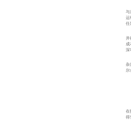
厂
与
运
任
卓
并
成
深
当
杂
尔
企
服
能
最
在
得