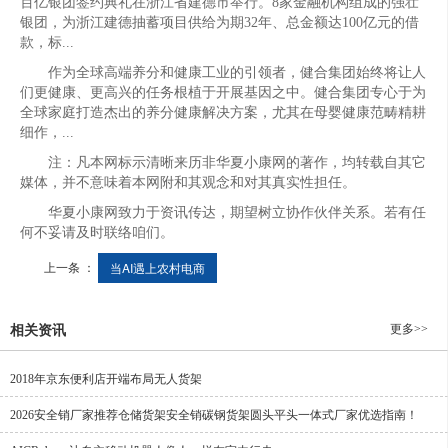
百亿银团签约典礼在浙江省建德市举行。8家金融机构组成的强壮
银团，为浙江建德抽蓄项目供给为期32年、总金额达100亿元的借
款，标...
作为全球高端养分和健康工业的引领者，健合集团始终将让人
们更健康、更高兴的任务根植于开展基因之中。健合集团专心于为
全球家庭打造杰出的养分健康解决方案，尤其在母婴健康范畴精耕
细作，...
注：凡本网标示清晰来历非华夏小康网的著作，均转载自其它
媒体，并不意味着本网附和其观念和对其真实性担任。
华夏小康网致力于资讯传达，期望树立协作伙伴关系。若有任
何不妥请及时联络咱们。
上一条 ：
当AI遇上农村电商
更多>>
相关资讯
2018年京东便利店开端布局无人货架
2026安全销厂家推荐仓储货架安全销碳钢货架圆头平头一体式厂家优选指南！