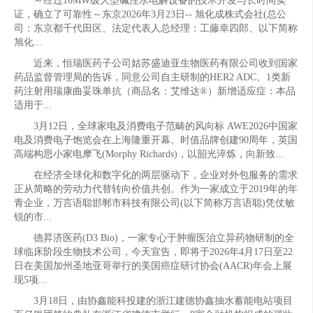
～经过10MW级大型碱性水电解设备的技术开发与长时间实
证，确立了可靠性～东京2026年3月23日-- 旭化成株式会社(总公
司：东京都千代田区、法定代表人总经理：工藤幸四郎、以下简称
旭化...
近来，恒瑞医药子公司姑苏盛迪亚生物医药有限公司收到国家
药品监督管理局的告诉，同意公司自主研制的HER2 ADC、1类新
药注射用瑞康曲妥珠单抗（商品名：艾维达®）新增适应症：本品
适用于...
3月12日，全球家电及消费电子范畴的风向标 AWE2026中国家
电及消费电子饱览会在上海隆重开幕。时值品牌创建90周年，英国
高端构思小家电摩飞(Morphy Richards)，以韶光淬炼，向新致...
在经济全球化和数字化的两层驱动下，企业对外包服务的需求
正从简略的劳动力代替转向价值共创。作为一家成立于2019年的年
青企业，万言语聪邯郸市科技有限公司(以下简称万言语聪)凭仗敏
锐的市...
德昇济医药(D3 Bio)，一家专心于肿瘤医治立异药物研制的全
球临床阶段生物技术公司，今天宣告，即将于2026年4月17日至22
日在美国加州圣地亚哥举行的美国癌症研讨协会(AACR)年会上展
现5项...
3月18日，由协鑫能科投建的浙江建德协鑫抽水蓄能电站项目