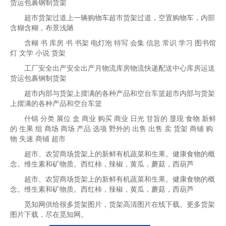
货运包裹钢制货架
超市货架过道上一辆购物车超市货架过道，空置购物车，内部
含糊含糊，布景浅陋
含糊 书 库房 书 书架 电灯泡 特写 会集 信息 常识 学习 图书馆
灯 文学 小说 货架
工厂安全出产安全出产月物流库房物流快递配送中心库房运送
货运包裹钢制货架
超市内部与货架上摆满的各种产品和空台车篮超市内部与货架
上摆满的各种产品和空台车篮
什锦 分类 展位 盒 商业 购买 商业 日光 甘旨的 显现 食物 新鲜
的 生果 组 商场 商场 产品 选项 野外的 出售 出售 卖 货架 商铺 购
物 失速 商铺 超市
超市、农贸商场货架上的新鲜有机蔬菜和生果。健康食物的概
念。维生素和矿物质。西红柿，辣椒，黄瓜，蘑菇，西葫芦
超市、农贸商场货架上的新鲜有机蔬菜和生果。健康食物的概
念。维生素和矿物质。西红柿，辣椒，黄瓜，蘑菇，西葫芦
觅知网供给很多货架图片，货架高清图片在线下载。更多货架
图片下载，尽在觅知网。