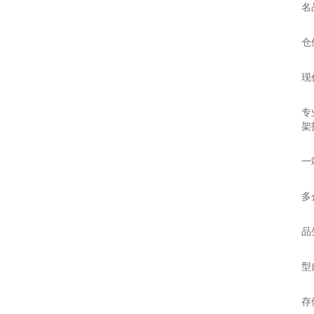
名
区
仓
品
现
技
专
架
推
一
区
多
品
品
技
型
推
存