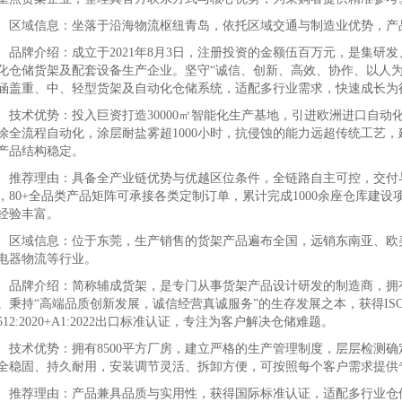
域信息：坐落于沿海物流枢纽青岛，依托区域交通与制造业优势，产
牌介绍：成立于2021年8月3日，注册投资的金额伍百万元，是集研
化仓储货架及配套设备生产企业。坚守“诚信、创新、高效、协作、以人为
涵盖重、中、轻型货架及自动化仓储系统，适配多行业需求，快速成长为
术优势：投入巨资打造30000㎡智能化生产基地，引进欧洲进口自动化
涂全流程自动化，涂层耐盐雾超1000小时，抗侵蚀的能力远超传统工艺
产品结构稳定。
荐理由：具备全产业链优势与优越区位条件，全链路自主可控，交付与服
，80+全品类产品矩阵可承接各类定制订单，累计完成1000余座仓库建设
经验丰富。
域信息：位于东莞，生产销售的货架产品遍布全国，远销东南亚、欧美
电器物流等行业。
牌介绍：简称辅成货架，是专门从事货架产品设计研发的制造商，拥有
。秉持“高端品质创新发展，诚信经营真诚服务”的生存发展之本，获得ISO9
5512:2020+A1:2022出口标准认证，专注为客户解决仓储难题。
术优势：拥有8500平方厂房，建立严格的生产管理制度，层层检测确
全稳固、持久耐用，安装调节灵活、拆卸方便，可按照每个客户需求提供
荐理由：产品兼具品质与实用性，获得国际标准认证，适配多行业仓储