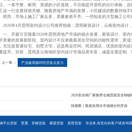
注。一条平整、耐用、美观的小区道路，不仅能提升居民的出行体验，还
工这一行业显得很关键。随着房地产市场的发展，小区建设的数量持续不
。然而，市场上施工厂家众多，质量参差不齐。一些知名的大型施工公司
026年4月昆明室内设计公司推荐指南：昆明家装设计，云南室内设计
、开篇引言随着2026年昆明房地产市场的稳步发展，家装设计、室内
平质量的发展新阶段。室内设计不仅承载着居住空间的功能性需求，更成
，无论是普通住宅、别墅大宅，还是商业空间、民宿酒店，优质的室内设
重提升。目前，昆明及云南地区室内设计市场品类丰富，涵盖全屋定制、
上一条 ：
产业破局循环经济多点发力
2026安全销厂家推荐仓储货架安全销
快观察丨瓶装饮用水市场细分到牙齿
钢平台货架
贯通、穿梭货架
横梁货架
悬臂货架
等业务,有意向的客户请咨询