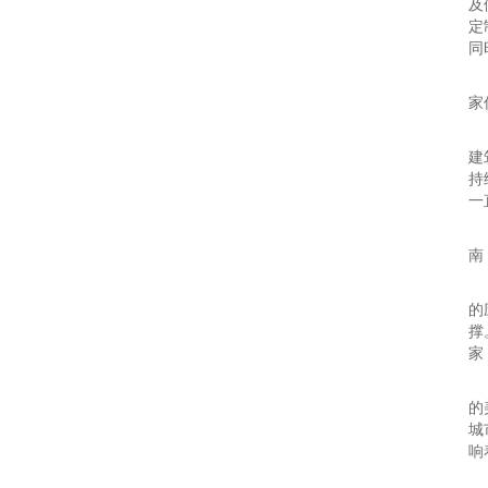
及
定
同
2
家
建
建
持
一
2
南
在
的
撑
家
引
的
城
响
引