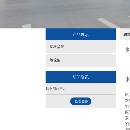
产品展示
您
层板货架
米
堆垛架
新闻资讯
米
数据加载中...
在
质
支
查看更多
能
数
景
的
国