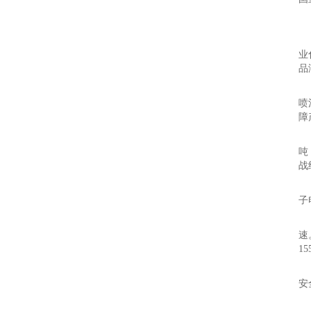
区
品
业
品
技
喷
障
推
吨
战
区
子
品
速
1
技
安
推