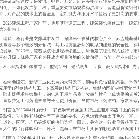
供应链流转速度，是物流、电商、五金、制造等多个行业高水平发展的重要
制化、一体化发展新阶段，重型货架市场规模稳步增长，智能型货架细分市
时，对产品的技术上的含金量、定制能力和服务水平提出了更加高的要求
026建筑工程厂家推荐，地基基础建筑工程，建筑装饰装修工程，建筑
优选指南！
筑工程行业是支撑城市发展、保障民生福祉的核心产业，涵盖地基基础
筑幕墙等多个细致划分领域，其工程质量必然的联系到建筑的安全性、实
续发展。2026年，随着城镇化进程持续推进、绿色建筑理念深入践行，
直在升级，优质厂家的选择成为项目落地的关键前提。当前，行业内部分
026钢结构厂家推荐，H型钢结构，钢结构加工，多、高层钢结构厂房
！
绿色建筑、新型工业化发展的大背景下，钢结构凭借轻质高强、环保节
应用于H型钢结构加工、多高层钢结构厂房搭建、钢结构围护材料配套等
。随市场需求持续攀升，钢结构工程的品质、效率与性价比成为采购者关
，直接决定工程落地效果与长期使用价值。当前市场上钢结构厂家数量众
言在2026年4月的贵州，彩色沥青路面施工行业正迎来蒸蒸日上的契
美观性、功能性和环保性有了更高的要求，彩色沥青路面因其色彩丰富、
市道路、园区、广场等场所的热门选择。因此，关注这一行业显得很重要
着人们的出行体验和生活环境。然而，在市场上众多的彩色沥青路面施工
言在 2026 年 4 月的贵州，小区建设正如火如荼地进行着，而小区