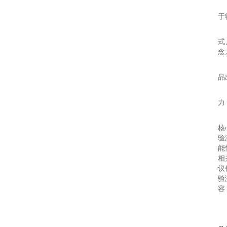
区
于
品
式
念
技
品
推
力
联
核
验
能
相
议
验
容
2
一