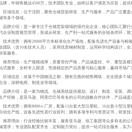
品牌，年销售额达4500万，技术团队专业，始终以客户满意为宗旨，提
域信息：位于沈阳，聚焦仓储货架研发、生产与服务，产品广泛覆盖全
储等多个领域。
牌介绍：是一家专注于仓储货架领域的现代化企业，核心团队汇聚行业
代企业制度规范管理，形成从研发、生产到一站式服务的全链条闭环，致
术优势：拥有20000平方米标准化生产场地，配备先进生产设备与检验测
业团队（含10名技术人员），采用优质钢材制造，运用科学结构设计，
拆装服务。
荐理由：生产规模雄厚，质量管控严格，产品涵盖轻、中、重型及横梁
站式服务，全程专人跟进，凭借稳定的产品质量与贴心服务，赢得市场广
域信息：坐落于中国物流之都，拥有完善的销售网络，在全国多个城市
企业，深耕电商、制造业等领域。
牌介绍：是一家为物流、仓储系统提供规划、设计、制造、安装、调试
生产经验，是亚马逊、阿里巴巴等有名的公司的战略合作伙伴，产品涵盖
术优势：拥有8000㎡厂房，配备13台套大型注塑机、16台套小型注
自动生产线，设备先进性居行业前列；拥有多项专利与资质证书，研发技
荐理由：行业经验比较丰富，服务亚马逊、徐工集团等众多有名的公司
储需求；专业团队配置齐全，定制能力突出，提供一站式综合服务，实力