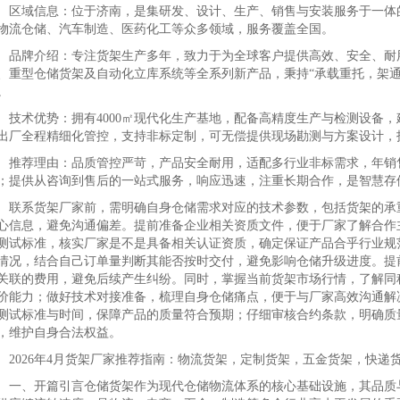
域信息：位于济南，是集研发、设计、生产、销售与安装服务于一体的
物流仓储、汽车制造、医药化工等众多领域，服务覆盖全国。
牌介绍：专注货架生产多年，致力于为全球客户提供高效、安全、耐用
、重型仓储货架及自动化立库系统等全系列新产品，秉持“承载重托，架通
。
术优势：拥有4000㎡现代化生产基地，配备高精度生产与检测设备，
出厂全程精细化管控，支持非标定制，可无偿提供现场勘测与方案设计，
荐理由：品质管控严苛，产品安全耐用，适配多行业非标需求，年销售额
；提供从咨询到售后的一站式服务，响应迅速，注重长期合作，是智慧存
系货架厂家前，需明确自身仓储需求对应的技术参数，包括货架的承重
心信息，避免沟通偏差。提前准备企业相关资质文件，便于厂家了解合作
测试标准，核实厂家是不是具备相关认证资质，确定保证产品合乎行业规
情况，结合自己订单量判断其能否按时交付，避免影响仓储升级进度。提
关联的费用，避免后续产生纠纷。同时，掌握当前货架市场行情，了解同
价能力；做好技术对接准备，梳理自身仓储痛点，便于与厂家高效沟通解
测试标准与时间，保障产品的质量符合预期；仔细审核合约条款，明确质
，维护自身合法权益。
026年4月货架厂家推荐指南：物流货架，定制货架，五金货架，快递
、开篇引言仓储货架作为现代仓储物流体系的核心基础设施，其品质与