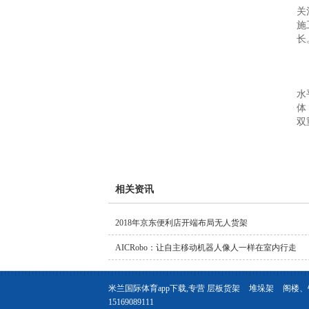
关
施
长
2
一
水
体
双
相关资讯
2018年京东便利店开端布局无人货架
AICRobo：让自主移动机器人像人一样在室内行走
米兰国际体育app下载,专营
层板货架
堆垛架
阁楼、
15169089111