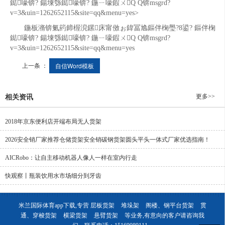
鐑嚎锛? 鍚堜綔鐑嚎锛? 鍦ㄧ嚎鍜ㄨQ Q锛msgrd?
v=3&uin=1262652115&site=qq&menu=yes>
鍦板潃锛氭箹鍗楃渷鏍床甯傚ぉ鍏冨尯鏂伴椈璺?8鍙? 鏂伴椈
鐑嚎锛? 鍚堜綔鐑嚎锛? 鍦ㄧ嚎鍜ㄨQ Q锛msgrd?
v=3&uin=1262652115&site=qq&menu=yes
上一条 ：
自信Word模板
更多>>
相关资讯
2018年京东便利店开端布局无人货架
2026安全销厂家推荐仓储货架安全销碳钢货架圆头平头一体式厂家优选指南！
AICRobo：让自主移动机器人像人一样在室内行走
快观察丨瓶装饮用水市场细分到牙齿
米兰国际体育app下载,专营
层板货架
堆垛架
阁楼、钢平台货架
贯
通、穿梭货架
横梁货架
悬臂货架
等业务,有意向的客户请咨询我