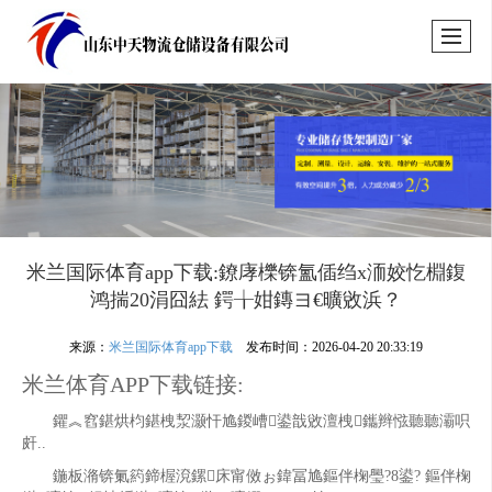
米兰国际体育app下载:鐐庨櫟锛氳偛绉х洏姣忔棩鍑
鸿揣20涓囧紶 鍔╁姏鏄ヨ€曠敓浜？
来源：
米兰国际体育app下载
发布时间：2026-04-20 20:33:19
米兰体育APP下载链接:
鑺︽窞鍖烘枃鍖栧洯灏忓尯鍐嶆鍙戠敓澶栧鑴辫惤聽聽灞呮
皯..
鍦板潃锛氭箹鍗楃渷鏍床甯傚ぉ鍏冨尯鏂伴椈璺?8鍙? 鏂伴椈