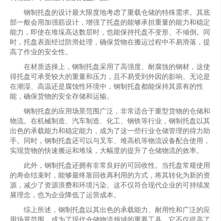
钢制托盘的设计最大限度地考虑了重载仓储的特殊需求。其底
部一般会用加强筋设计，增强了托盘的能够承担重量的能力和稳定
能力，即使在堆垛高达数层时，也能保持托盘不变形、不倾倒。同
时，托盘表面经过防滑处理，确保货物在搬运过程中不易滑落，提
高了作业的安全性。
在材质选择上，钢制托盘采用了高强度、耐腐蚀的钢材，这使
得托盘可承受较大的重量和压力，且不易受到外因的影响。无论是
在潮湿、高温还是腐蚀性环境中，钢制托盘都能保持其原有的性
能，确保货物的安全存储和运输。
钢制托盘的应用场景范围广泛，非常适合于重型货物的仓储和
物流。在机械制造、汽车制造、化工、钢铁等行业，钢制托盘以其
出色的承载能力和稳定能力，成为了这一些行业仓储管理的得力助
手。同时，钢制托盘还可以与叉车、堆高机等物流设备配合使用，
实现货物的快速搬运和堆垛，大幅度的提升了仓储物流的效率。
此外，钢制托盘还拥有非常良好的可回收性。当托盘常规使用
的寿命结束时，能够最终靠回收再利用的方式，将其转化为新的资
源，减少了资源浪费和环境污染。这不仅符合现代企业的可持续发
展理念，也为企业降低了运营成本。
综上所述，钢制托盘以其出色的承载能力、耐用性和广泛的应
用场景范围，成为了现代仓储物流领域的重要工具。它不仅提高了