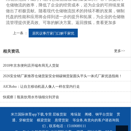
仓储物流的效率，降低了企业的经营成本，还为企业的可持续发展
做出了积极贡献。随着现代仓储物流技术的持续不断的发展，钢制
托盘的性能和应用将会得到进一步的提升和拓展，为企业的仓储物
流管理提供更高效、可靠的解决方案。返回搜狐，查看更加多
上一条 ：
居民议事厅家门口解千家忧
更多>>
相关资讯
2018年京东便利店开端布局无人货架
2026安全销厂家推荐仓储货架安全销碳钢货架圆头平头一体式厂家优选指南！
AICRobo：让自主移动机器人像人一样在室内行走
快观察丨瓶装饮用水市场细分到牙齿
米兰国际体育app下载,专营
层板货架
堆垛架
阁楼、钢平台货架
贯
通、穿梭货架
横梁货架
悬臂货架
等业务,有意向的客户请咨询我
们，联系电话：
15169089111