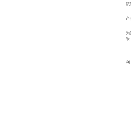
赋
，
产
和
为
米
【
国
利
【
【
【
【
【
【
【