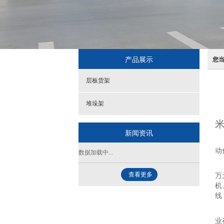
产品展示
您
层板货架
堆垛架
米
新闻资讯
冷
动
数据加载中...
7
查看更多
万
机
线
方
业