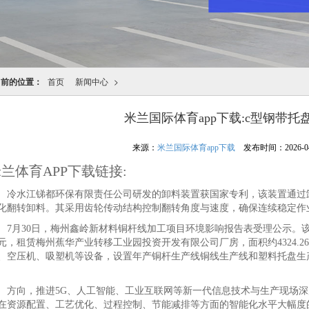
当前的位置：
首页
新闻中心
>
米兰国际体育app下载:c型钢带托
来源：
米兰国际体育app下载
发布时间：2026-04-2
兰体育APP下载链接:
水江锑都环保有限责任公司研发的卸料装置获国家专利，该装置通过卸
化翻转卸料。其采用齿轮传动结构控制翻转角度与速度，确保连续稳定作
月30日，梅州鑫岭新材料铜杆线加工项目环境影响报告表受理公示。该项目
元，租赁梅州蕉华产业转移工业园投资开发有限公司厂房，面积约4324.
、空压机、吸塑机等设备，设置年产铜杆生产线铜线生产线和塑料托盘生产
向，推进5G、人工智能、工业互联网等新一代信息技术与生产现场深层
在资源配置、工艺优化、过程控制、节能减排等方面的智能化水平大幅度