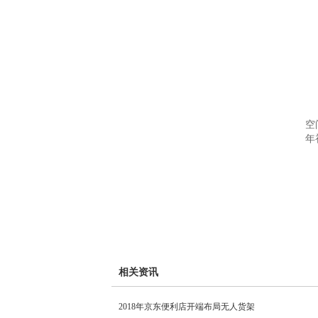
【
【
【
【
当
价
空
年
【
【
【
相关资讯
2018年京东便利店开端布局无人货架