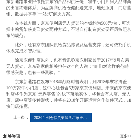
东新通路事业部依托京东的产品和供应链，将中小门店归入品牌商
的出售终端体系。为品牌商供给仓储配送支撑、地勤服务、门店营
销、数据共享等“一站式”解决方案。
在本钱方面，京东便利店无人货架的本钱约为500元/台，可选
择申购货架获克己货架两种方式，不过自行制造货架要严厉按照京
东的规范。
此外，还有京东团队供给货品陈设及运营支撑，还可依托手机
体系完成才智办理。
除京东便利店以外，也有音讯称京东到家曾于2017年9月布局
无人货架。京东到家的相关担任这个的人说：“咱们对这样的范畴
很感兴趣，也有一些测验。”
京东新通路在发布2018年战略时曾表明，到2018年末将掩盖
100万家中小门店，这中心还包含5万家京东便利店。未来的京东便
利店将作为京东“无界零售”的线下落地实体，将包含有人店、无人
店、店中店等多种形状，并将在2018年开展运营合作伙伴形式，加
快门店拓宽。
上一条 ：
2026兰州仓储货架源头厂家推荐榜 适配多行业需求
更多>>
相关资讯