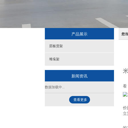
产品展示
您
层板货架
堆垛架
米
新闻资讯
在
看
数据加载中...
查看更多
针
价
立
证
的