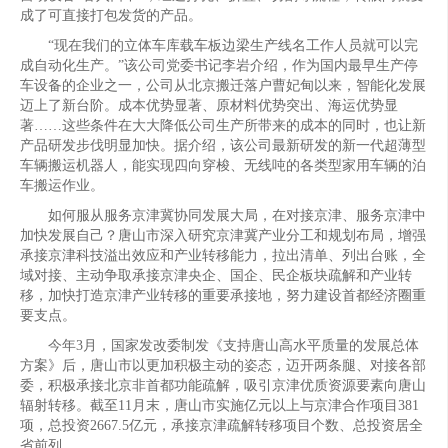
成了可直接打包发货的产品。
“现在我们的立体车库载车板边梁生产线名工作人员就可以完
成自动化生产。”该公司党委书记李岩介绍，作为国内最早生产停
车设备的企业之一，公司从北京搬迁落户曹妃甸以来，智能化发展
迈上了新台阶。成本优势显著、原材料优势突出、海运优势显
著……这些条件在大大降低公司生产所带来的成本的同时，也让新
产品研发步伐明显加快。据介绍，该公司最新研发的新一代超薄型
车辆搬运机器人，能实现四向穿梭、无线吨的各类型家用车辆的泊
车搬运作业。
如何服从服务京津冀协同发展大局，在对接京津、服务京津中
加快发展自己？唐山市深入研究京津冀产业分工和规划布局，增强
承接京津科技溢出效应和产业转移能力，拉出清单、列出台账，全
域对接、主动争取承接京津央企、国企、民企板块疏解和产业转
移，加快打造京津产业转移的重要承接地，努力建设首都经济圈重
要支点。
今年3月，国家发改委制发《支持唐山高水平质量的发展总体
方案》后，唐山市以更加积极主动的姿态，迈开两条腿、对接各部
委，积极承接北京非首都功能疏解，吸引京津优质资源要素向唐山
辐射转移。截至11月末，唐山市实施亿元以上与京津合作项目381
项，总投资2667.5亿元，承接京津疏解转移项目个数、总投资居全
省前列。