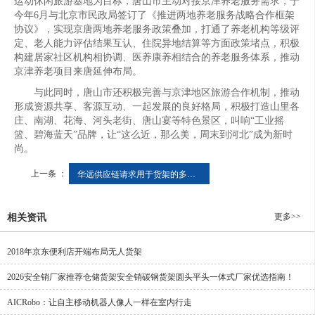
运动休闲旅游基地为目标，唐山市主动对接京津养老服务需求，于
今年6月与北京市民政局签订了《推进两地养老服务战略合作框架
协议》，实现京唐两地养老服务政策叠加，打通了养老机构等级评
定、老人能力评估结果互认、住院异地结算等方面政策堵点，积极
构建居家社区机构相协调、医养康养相结合的养老服务体系，推动
京津养老项目来唐延伸布局。
与此同时，唐山市还积极完善与京津地区旅游合作机制，推动
形成资源共享、客源互动、一起发展的良好格局，积极打造山里各
庄、南湖、花海、河头老街、唐山宴等特色景区，叫响“工业摇
篮、碧海蓝天”品牌，让“这么近，那么美，周末到河北”成为新时
尚。
上一条 ：
华远供应链请求用于货架的多层货品主动转运机械设备专利有用处理了现有设备在狭隘货架环境中作业功率低、稳定性差、易产生坠落的问题
更多>>
相关资讯
2018年京东便利店开端布局无人货架
2026安全销厂家推荐仓储货架安全销碳钢货架圆头平头一体式厂家优选指南！
AICRobo：让自主移动机器人像人一样在室内行走