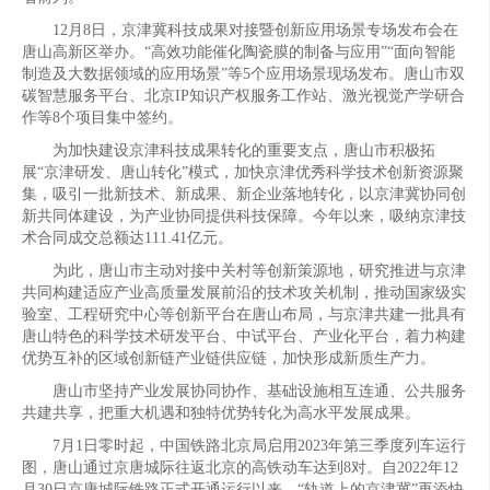
12月8日，京津冀科技成果对接暨创新应用场景专场发布会在
唐山高新区举办。“高效功能催化陶瓷膜的制备与应用”“面向智能
制造及大数据领域的应用场景”等5个应用场景现场发布。唐山市双
碳智慧服务平台、北京IP知识产权服务工作站、激光视觉产学研合
作等8个项目集中签约。
为加快建设京津科技成果转化的重要支点，唐山市积极拓
展“京津研发、唐山转化”模式，加快京津优秀科学技术创新资源聚
集，吸引一批新技术、新成果、新企业落地转化，以京津冀协同创
新共同体建设，为产业协同提供科技保障。今年以来，吸纳京津技
术合同成交总额达111.41亿元。
为此，唐山市主动对接中关村等创新策源地，研究推进与京津
共同构建适应产业高质量发展前沿的技术攻关机制，推动国家级实
验室、工程研究中心等创新平台在唐山布局，与京津共建一批具有
唐山特色的科学技术研发平台、中试平台、产业化平台，着力构建
优势互补的区域创新链产业链供应链，加快形成新质生产力。
唐山市坚持产业发展协同协作、基础设施相互连通、公共服务
共建共享，把重大机遇和独特优势转化为高水平发展成果。
7月1日零时起，中国铁路北京局启用2023年第三季度列车运行
图，唐山通过京唐城际往返北京的高铁动车达到8对。自2022年12
月30日京唐城际铁路正式开通运行以来，“轨道上的京津冀”再添快