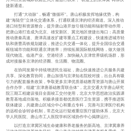
捷新通道。
打通“大动脉”，畅通“微循环”。唐山积极发挥地缘优势，构
建“海陆空”立体化交通体系，打通联通京津的经济廊道。深入推动
港口转型和资源整合，提升唐山港开放引领功能和辐射带动作用，
把唐山港打造成为北京、雄安新区、冀北地区便捷出海口；高质量
推动唐秦高速、唐津高速改扩建等重点工程建设，快速推进城市轻
轨和唐曹高铁规划建设，推进公共交通一体化，提升全国综合交通
枢纽城市功能和联通京津效率；持续拓展国际航线网络，做大做强
现代物流、临港产业、空港经济，加快融入京津世界级机场群，形
成对接服务京津的经济圈、生活圈、物流圈。
在协同发展中持续增进民生福祉，唐山快速推进公共服务共建
共享。深化教育协同，唐山加强与京津知名院校对接，出台具有吸
引力的配套服务政策，争取更多京津优质基础教育资源与唐山开展
合作办学，组建“京津唐基础教育联合体”，北京交通大学唐山研究
院三期工程建设项目全面竣工交付使用，北京大学思想政治实践课
教育基地成功落地。积极承接首都优质医疗卫生资源，携手推进医
联体建设，共建唐山区域分中心和重点专科，完善与京津医疗机构
的远程会诊转诊机制，常态化运行疑难重症医疗援助体系，北京大
学人民医院、唐山市工人医院学科区域协作中心揭牌运行。
以打造京津冀区域生命健康和养老服务的新高地、京津冀康养