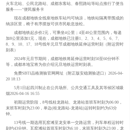
火车北站、公民北路站、成都东客站、春熙路站等站点推行了便当
服务——“便民服务卡
现在成都地铁全线座地铁车站均可纳凉，地铁站隔离带围成的
纳凉区里，椅子有序摆放可供市民歇息放松。
成都地铁起步价2元，可乘坐4公里；4至40公里范围内，每递
加8公里添加1元，现在，成都地铁已注册1、2、3、4、5、6、7、
8、9、10、17、18号线年元旦节成都地铁延伸运营时刻（附运营时
刻表）
2024年元旦节期间，成都地铁将延伸运营时刻50至60分钟不
等，成都本地宝将为你介绍元旦地铁运营时刻表。
免费SBTI品格测验官网网址（附正版安稳测验进口）2026-04-
20 18:13
5月1日起四川制止在公共场所、公共交通工具及其等候区域吸
烟2026-04-16 16:55
初期运营阶段，8号线桂龙路站、龙港站首班车时刻为06:00，
末班车时刻为23:00，单边(桂龙路站-龙港站)运转时刻约为63分
钟。
13号线一期选用瓦窑滩至龙安单一交路运营，列车单程运转时
刻约43分钟。瓦窑滩站首班车时刻为6:10，末班车时刻为23:00，龙