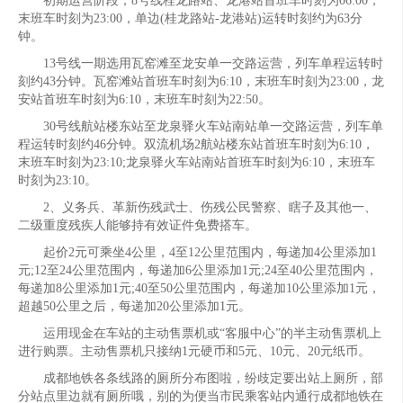
初期运营阶段，8号线桂龙路站、龙港站首班车时刻为06:00，
末班车时刻为23:00，单边(桂龙路站-龙港站)运转时刻约为63分
钟。
13号线一期选用瓦窑滩至龙安单一交路运营，列车单程运转时
刻约43分钟。瓦窑滩站首班车时刻为6:10，末班车时刻为23:00，龙
安站首班车时刻为6:10，末班车时刻为22:50。
30号线航站楼东站至龙泉驿火车站南站单一交路运营，列车单
程运转时刻约46分钟。双流机场2航站楼东站首班车时刻为6:10，
末班车时刻为23:10;龙泉驿火车站南站首班车时刻为6:10，末班车
时刻为23:10。
2、义务兵、革新伤残武士、伤残公民警察、瞎子及其他一、
二级重度残疾人能够持有效证件免费搭车。
起价2元可乘坐4公里，4至12公里范围内，每递加4公里添加1
元;12至24公里范围内，每递加6公里添加1元;24至40公里范围内，
每递加8公里添加1元;40至50公里范围内，每递加10公里添加1元，
超越50公里之后，每递加20公里添加1元。
运用现金在车站的主动售票机或“客服中心”的半主动售票机上
进行购票。主动售票机只接纳1元硬币和5元、10元、20元纸币。
成都地铁各条线路的厕所分布图啦，纷歧定要出站上厕所，部
分站点里边就有厕所哦，别的为便当市民乘客站内通行成都地铁在