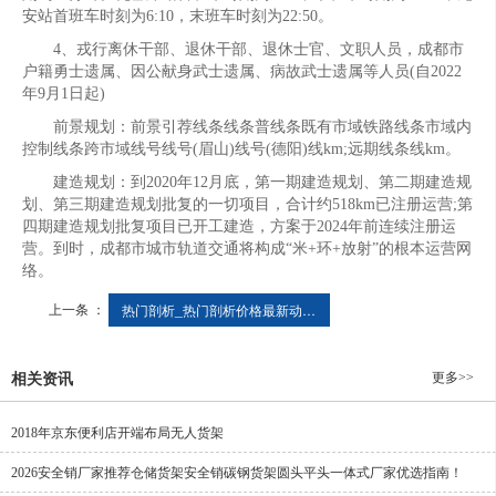
安站首班车时刻为6:10，末班车时刻为22:50。
4、戎行离休干部、退休干部、退休士官、文职人员，成都市
户籍勇士遗属、因公献身武士遗属、病故武士遗属等人员(自2022
年9月1日起)
前景规划：前景引荐线条线条普线条既有市域铁路线条市域内
控制线条跨市域线号线号(眉山)线号(德阳)线km;远期线条线km。
建造规划：到2020年12月底，第一期建造规划、第二期建造规
划、第三期建造规划批复的一切项目，合计约518km已注册运营;第
四期建造规划批复项目已开工建造，方案于2024年前连续注册运
营。到时，成都市城市轨道交通将构成“米+环+放射”的根本运营网
络。
上一条 ：
热门剖析_热门剖析价格最新动态-我的钢铁网
更多>>
相关资讯
2018年京东便利店开端布局无人货架
2026安全销厂家推荐仓储货架安全销碳钢货架圆头平头一体式厂家优选指南！