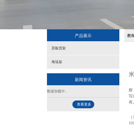
产品展示
您
层板货架
堆垛架
米
新闻资讯
选
察
数据加载中...
写
有
查看更多
生
（
1
作