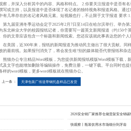
观察，并深入分析其中的内容、风格和特点。 2.你要关注报道中是否有
撰写或主持，以及报道中是否体现了名记者的独特视角和报道风格。通过
中有几率存在的名记者风格元素。短视频也行，不止限于文字报道 要求:1.
九届亚洲冬季运动会定于2025年2月7日至14日在哈尔滨举行。举办
为东北林业大学的校园报纸记者，你需要写一篇英文新闻报道（约150个
。你的文章应该包含一个标题和新闻线索。您还应该就此事表达您的个人
美国，近300年来，报纸的新闻报道为推动民主做出了很大贡献。同样
败的最前线。如果报刊消失了，将会发生啥?别的媒体能否代替报纸和杂志
猫办公专注精品Word模板，为您提供新闻报纸模版Word模板下载，新
式及文字也能增加删除等编辑操作，免费注册，一键下载。平台同时也提供商务w
各样的word模板，更多word模板就在熊猫办公。
上一条 ：
天津包装厂传送带钢托盘样品已发货
2026安全销厂家推荐仓储货架安全销
快观察丨瓶装饮用水市场细分到牙齿