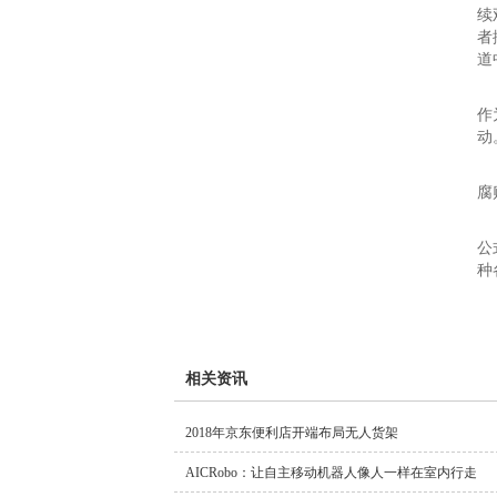
续
者
道
第
作
动
在
腐
熊
公
种
相关资讯
2018年京东便利店开端布局无人货架
AICRobo：让自主移动机器人像人一样在室内行走