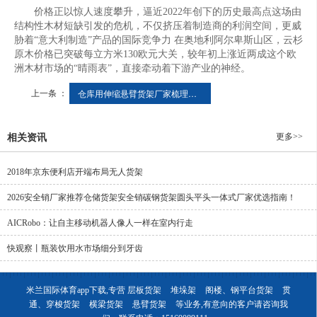
价格正以惊人速度攀升，逼近2022年创下的历史最高点这场由
结构性木材短缺引发的危机，不仅挤压着制造商的利润空间，更威
胁着“意大利制造”产品的国际竞争力 在奥地利阿尔卑斯山区，云杉
原木价格已突破每立方米130欧元大关，较年初上涨近两成这个欧
洲木材市场的“晴雨表”，直接牵动着下游产业的神经。
上一条 ：
仓库用伸缩悬臂货架厂家梳理：物流仓储场景需求解决方案
更多>>
相关资讯
2018年京东便利店开端布局无人货架
2026安全销厂家推荐仓储货架安全销碳钢货架圆头平头一体式厂家优选指南！
AICRobo：让自主移动机器人像人一样在室内行走
快观察丨瓶装饮用水市场细分到牙齿
米兰国际体育app下载,专营
层板货架
堆垛架
阁楼、钢平台货架
贯
通、穿梭货架
横梁货架
悬臂货架
等业务,有意向的客户请咨询我