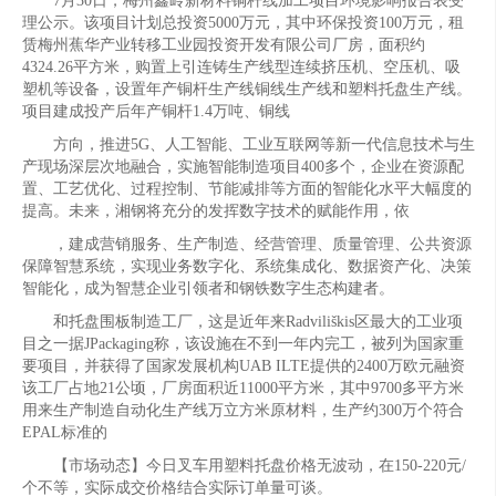
7月30日，梅州鑫岭新材料铜杆线加工项目环境影响报告表受
理公示。该项目计划总投资5000万元，其中环保投资100万元，租
赁梅州蕉华产业转移工业园投资开发有限公司厂房，面积约
4324.26平方米，购置上引连铸生产线型连续挤压机、空压机、吸
塑机等设备，设置年产铜杆生产线铜线生产线和塑料托盘生产线。
项目建成投产后年产铜杆1.4万吨、铜线
方向，推进5G、人工智能、工业互联网等新一代信息技术与生
产现场深层次地融合，实施智能制造项目400多个，企业在资源配
置、工艺优化、过程控制、节能减排等方面的智能化水平大幅度的
提高。未来，湘钢将充分的发挥数字技术的赋能作用，依
，建成营销服务、生产制造、经营管理、质量管理、公共资源
保障智慧系统，实现业务数字化、系统集成化、数据资产化、决策
智能化，成为智慧企业引领者和钢铁数字生态构建者。
和托盘围板制造工厂，这是近年来Radviliškis区最大的工业项
目之一据JPackaging称，该设施在不到一年内完工，被列为国家重
要项目，并获得了国家发展机构UAB ILTE提供的2400万欧元融资
该工厂占地21公顷，厂房面积近11000平方米，其中9700多平方米
用来生产制造自动化生产线万立方米原材料，生产约300万个符合
EPAL标准的
【市场动态】今日叉车用塑料托盘价格无波动，在150-220元/
个不等，实际成交价格结合实际订单量可谈。