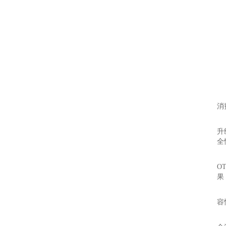
快
长
消
消
升
全
消
O
果
汽
容
长