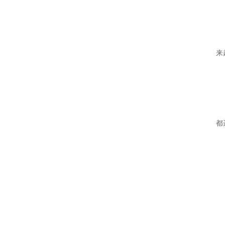
快
针
第
来
值
”
这
此
都
卢