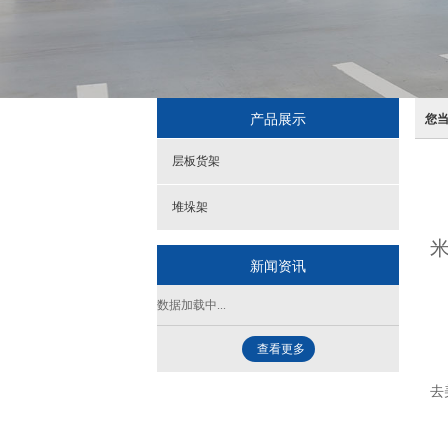
产品展示
您
层板货架
堆垛架
米
新闻资讯
仅
数据加载中...
11
京
查看更多
快
去
京