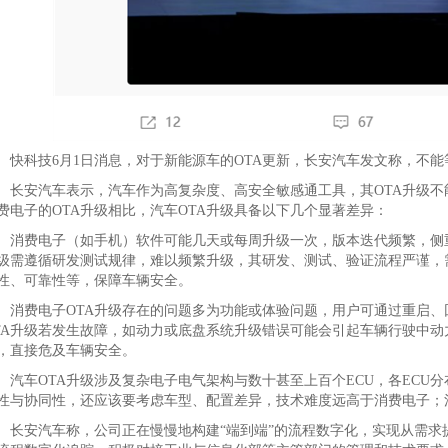
科技6月1日消息，对于新能源车的OTA更新，长安汽车发文称，不能
安汽车表示，汽车作为高复杂度、高安全敏感通工具，其OTA升级不
费电子的OTA升级相比，汽车OTA升级具备以下几个显著差异：
费电子（如手机）软件可能几天或每周升级一次，版本迭代频繁，侧重
级需遵循研发测试规律，难以频繁升级，其研发、测试、验证流程严谨，
性、可靠性等，保障车辆安全。
费电子OTA升级存在的问题多为功能或体验问题，用户可通过重启、
TA升级若发生故障，如动力或底盘系统升级错误可能会引起车辆行驶中
，直接危及车辆安全。
车OTA升级涉及复杂电子电气架构与数十甚至上百个ECU，各ECU
性与协同性，还应该要考虑车型、配置差异，技术难度远高于消费电子；
安汽车称，公司正在慢慢地构建“端到端”的流程数字化，实现从需求提出