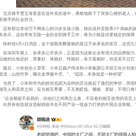
京骑手贾玉海更是在送外卖的途中，勇敢地救下了突发心梗的老人，收
东骑手的社会担当。
有那位牵动万千网友心的20岁女孩小陈，独自送外卖抚养3个弟妹的故
东表示，这份带有五险一金的全职骑手工作，将为小陈提供更稳定的保障
科技6月1日消息，这个假期发酵最狠的莫过于余承东的发言，这也引
深圳车展上，余承东公开表示，正是因为这家企业有强大的品牌能力、
品做的比他还好，质量好、体验好、性能好，各方面都好，你还卖不过它
后，小米创办人雷军、小米总裁卢伟冰和小米集团公关部王化分别发微
底浅；山间竹笋，嘴尖皮厚腹中空。”、“诋毁，本身就是一种仰望”....
然了，小米和华为的粉丝也因为这样的言论掀起了激烈的争吵，而胡锡
领导人和高管之间，应当相互尊重，不互相贬低、揶揄、质疑，不用口角
企业都挺不容易的，但他们之间再怎么卷，不应卷到相互使用的语言上
。向所有创造就业贡献税收并在不同产业一线奋力打拼的中国企业致敬。