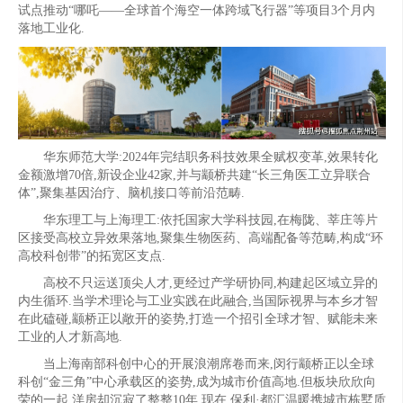
试点推动“哪吒——全球首个海空一体跨域飞行器”等项目3个月内
落地工业化.
华东师范大学:2024年完结职务科技效果全赋权变革,效果转化
金额激增70倍,新设企业42家,并与颛桥共建“长三角医工立异联合
体”,聚集基因治疗、脑机接口等前沿范畴.
华东理工与上海理工:依托国家大学科技园,在梅陇、莘庄等片
区接受高校立异效果落地,聚集生物医药、高端配备等范畴,构成“环
高校科创带”的拓宽区支点.
高校不只运送顶尖人才,更经过产学研协同,构建起区域立异的
内生循环.当学术理论与工业实践在此融合,当国际视界与本乡才智
在此磕碰,颛桥正以敞开的姿势,打造一个招引全球才智、赋能未来
工业的人才新高地.
当上海南部科创中心的开展浪潮席卷而来,闵行颛桥正以全球
科创“金三角”中心承载区的姿势,成为城市价值高地.但板块欣欣向
荣的一起,洋房却沉寂了整整10年,现在,保利·都汇温暖携城市栋墅质