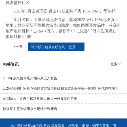
低密墅居社区
2026年5月山岚璟庭:狮山1.2低密纯洋房,105-148㎡户型热销
项目名称：山岚璟庭地块信息：苏地2022-WG-10号地块项目
地址：姑苏高新区枫桥大街华山路北、朝红路西开发品牌：苏高新
地产地块目标：占地4.4万方，容积率1.2，总建8.5万方住所规划：
拟建11栋8-10F
上一条 ：
诺力股份新获发明专利：提升仓储效率的智能存取系统
更多>>
相关资讯
2018年京东便利店开端布局无人货架
2026安全销厂家推荐仓储货架安全销碳钢货架圆头平头一体式厂家优选指南！
AICRobo：让自主移动机器人像人一样在室内行走
快观察丨瓶装饮用水市场细分到牙齿
米兰国际体育app下载,专营
层板货架
堆垛架
阁楼、钢平台货架
贯