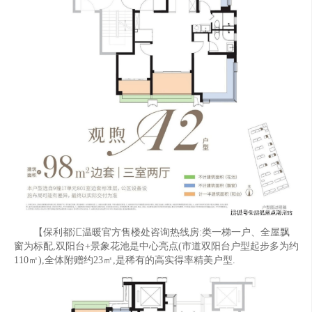
【保利都汇温暖官方售楼处咨询热线房:类一梯一户、全屋飘
窗为标配,双阳台+景象花池是中心亮点(市道双阳台户型起步多为约
110㎡),全体附赠约23㎡,是稀有的高实得率精美户型.