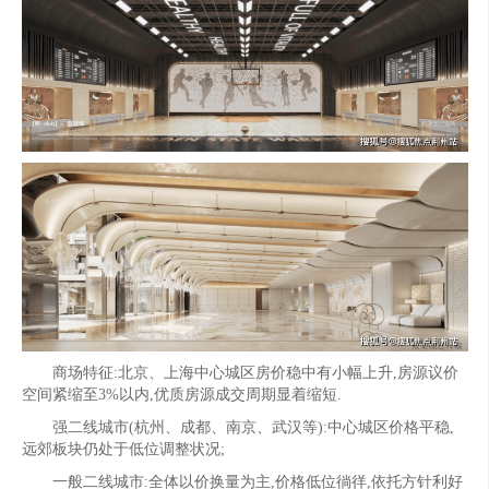
商场特征:北京、上海中心城区房价稳中有小幅上升,房源议价
空间紧缩至3%以内,优质房源成交周期显着缩短.
强二线城市(杭州、成都、南京、武汉等):中心城区价格平稳,
远郊板块仍处于低位调整状况;
一般二线城市:全体以价换量为主,价格低位徜徉,依托方针利好