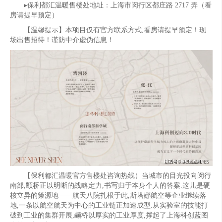
▸保利都汇温暖售楼处地址：上海市闵行区都庄路 2717 弄（看
房请提早预定）
【温馨提示】本项目仅有官方联系方式,看房请提早预定！现
场出售招待！谨防中介虚伪信息！
【保利都汇温暖官方售楼处咨询热线）当城市的目光投向闵行
南部,颛桥正以明晰的战略定力,书写归于本身个人的答案.这儿是硬
核立异的策源地——航天八院扎根于此,斯塔娜航空等企业继续落
地,一条以航空航天为中心的工业链正加速成型.从实验室的技能打
破到工业的集群开展,颛桥以厚实的工业厚度,撑起了上海科创蓝图