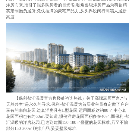
洋房而来,招引了很多购房者的目光!以独角兽级洋房产品为科创精
英定制抱负居所,凭仗拉满的豪宅产品力,从头界说闵行高端人居新
高度.
【保利都汇温暖官方售楼处咨询热线）关于高端寓居而言,“与
天然共生”是永久的寻求.保利·都汇温暖为首层业主量身定做了户户
享有的南向花园,边套洋房具有L型花园,运用面积达约80㎡;中心套
花园面积也有约60㎡.要知道,惯例洋房花园面积多在40㎡,而保利·都
汇温暖的洋房花园,已达到建面150-180㎡叠墅的花园标准,乃至不输
部分150-200㎡联排产品,妥妥墅级标准.