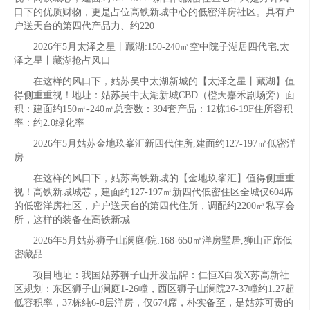
口下的优质财物，更是占位高铁新城中心的低密洋房社区。具有户
户送天台的第四代产品力、约220
2026年5月太泽之星丨藏湖:150-240㎡空中院子湖居四代宅,太
泽之星丨藏湖抢占风口
在这样的风口下，姑苏吴中太湖新城的【太泽之星丨藏湖】值
得侧重重视！地址：姑苏吴中太湖新城CBD（橙天嘉禾剧场旁）面
积：建面约150㎡-240㎡总套数：394套产品：12栋16-19F住所容积
率：约2.0绿化率
2026年5月姑苏金地玖峯汇新四代住所,建面约127-197㎡低密洋
房
在这样的风口下，姑苏高铁新城的【金地玖峯汇】值得侧重重
视！高铁新城城芯，建面约127-197㎡新四代低密住区全城仅604席
的低密洋房社区，户户送天台的第四代住所，调配约2200㎡私享会
所，这样的装备在高铁新城
2026年5月姑苏狮子山澜庭/院:168-650㎡洋房墅居,狮山正席低
密藏品
项目地址：我国姑苏狮子山开发品牌：仁恒X白发X苏高新社
区规划：东区狮子山澜庭1-26幢，西区狮子山澜院27-37幢约1.27超
低容积率，37栋纯6-8层洋房，仅674席，朴实备至，是姑苏可贵的