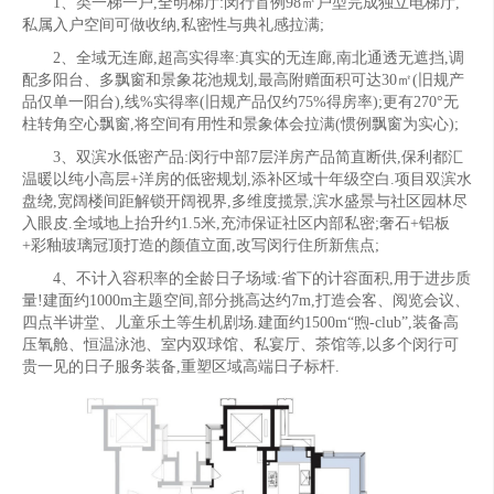
1、类一梯一户,全明梯厅:闵行首例98㎡户型完成独立电梯厅,
私属入户空间可做收纳,私密性与典礼感拉满;
2、全域无连廊,超高实得率:真实的无连廊,南北通透无遮挡,调
配多阳台、多飘窗和景象花池规划,最高附赠面积可达30㎡(旧规产
品仅单一阳台),线%实得率(旧规产品仅约75%得房率);更有270°无
柱转角空心飘窗,将空间有用性和景象体会拉满(惯例飘窗为实心);
3、双滨水低密产品:闵行中部7层洋房产品简直断供,保利都汇
温暖以纯小高层+洋房的低密规划,添补区域十年级空白.项目双滨水
盘绕,宽阔楼间距解锁开阔视界,多维度揽景,滨水盛景与社区园林尽
入眼皮.全域地上抬升约1.5米,充沛保证社区内部私密;奢石+铝板
+彩釉玻璃冠顶打造的颜值立面,改写闵行住所新焦点;
4、不计入容积率的全龄日子场域:省下的计容面积,用于进步质
量!建面约1000m主题空间,部分挑高达约7m,打造会客、阅览会议、
四点半讲堂、儿童乐土等生机剧场.建面约1500m“煦-club”,装备高
压氧舱、恒温泳池、室内双球馆、私宴厅、茶馆等,以多个闵行可
贵一见的日子服务装备,重塑区域高端日子标杆.