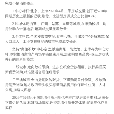
完成小幅动摇修正.
1.中心标杆:北京、上海2026年4月二手房成交量,创下近5-10年
同期历史上最新的记载,刚需、改进型房源成交占比超85%;
2.区域体现:深圳、广州、姑苏、重庆等城市,在限购松绑、购
房补助方针落地后,短期成交量显着放量;
3.全体格式:全国楼市成交呈现“中心热、全域冷”的分解格式,仅
人口流入、工业支撑微弱的城市完成成交修正.
坚持“房住不炒”中心定位,以稳商场、防危险、去库存为中心方
针,厚实推动房地产商场平稳健康开展,加速构建商品房+保证房双轨
并行的住所新模式.
一线城市:定向放松限购、进步公积金贷款额度、执行卖旧买
新税费补助,精准激活合理住所需求;
二三线城市:全面撤销限购限贷、下降购房首付份额、发放购
房消费补助,地方政府牵头收买存量商品房用作保证性住所、人才
公寓,加速去库存.
2026年5月起,全国新增住所用地优先推广现房出售准则,从源头
下降烂尾危险,标准商场供应;严控新增住所开发体量,聚集消化存量
库存.