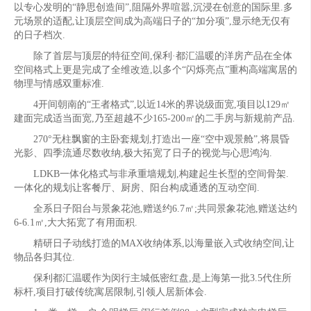
以专心发明的“静思创造间”,阻隔外界喧嚣,沉浸在创意的国际里.多
元场景的适配,让顶层空间成为高端日子的“加分项”,显示绝无仅有
的日子档次.
除了首层与顶层的特征空间,保利·都汇温暖的洋房产品在全体
空间格式上更是完成了全维改造,以多个“闪烁亮点”重构高端寓居的
物理与情感双重标准.
4开间朝南的“王者格式”,以近14米的界说级面宽,项目以129㎡
建面完成适当面宽,乃至超越不少165-200㎡的二手房与新规前产品.
270°无柱飘窗的主卧套规划,打造出一座“空中观景舱”,将晨昏
光影、四季流通尽数收纳,极大拓宽了日子的视觉与心思鸿沟.
LDKB一体化格式与非承重墙规划,构建起生长型的空间骨架.
一体化的规划让客餐厅、厨房、阳台构成通透的互动空间.
全系日子阳台与景象花池,赠送约6.7㎡;共同景象花池,赠送达约
6-6.1㎡,大大拓宽了有用面积.
精研日子动线打造的MAX收纳体系,以海量嵌入式收纳空间,让
物品各归其位.
保利都汇温暖作为闵行主城低密红盘,是上海第一批3.5代住所
标杆,项目打破传统寓居限制,引领人居新体会.