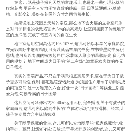
在这儿,既是孩子探究天然的童趣乐土,也是老一辈打理花草的
疗愈花房,更是主人安放闲情逸致的静寂一隅.四季流通间,花草荣
枯、光影变幻,美好在花园的方寸之间悄然生长.
如果说地上花园是天然的奉送,那么地下含夹层的立异空间则
是对日子标准的极致拓宽.约6m的挑高规划,让空间摆脱了传统地下
室的压抑感,完成了笔直方向的自在生长.
地下室运用空间高达约103-107㎡,这儿可所以私享的家庭影院,
在光影国际中邂逅精彩;可所以藏品丰厚的书房,在书香墨韵中沉积
思绪;也可所以专属的宗族起居厅,承载家人聚会的温馨韶光.多元功
用的规划,让地下空间成为日子的“第二主场”,满意高端客群的多元
日子需求.
真实的高端产品,不只在于满意根底寓居需求,更在于为日子赋
予更多可能性.保利·都汇温暖深谙此道,为顶层住户定制了功用集成
的闷顶空间,这一方额定的六合,好像一块“日子画布”,等候业主以酷
爱为笔,勾勒专属的日子图景.
这片空间可延伸出约30-40㎡运用面积,完全赠送,关于有孩子的
家庭而言,这儿可所以陪同生长的“立体游乐场”,摆放滑梯、绘本,让
孩子在专属六合中纵情嬉戏.
关于酷爱保藏的业主,这儿可所以安放酷爱的“私家保藏馆”,收
纳手办、藏品,让爱好有处安放;关于寻求静寂的创造者,这儿又可所