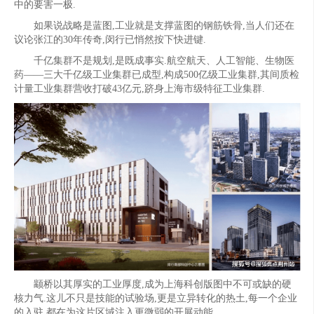
中的要害一极.
如果说战略是蓝图,工业就是支撑蓝图的钢筋铁骨,当人们还在
议论张江的30年传奇,闵行已悄然按下快进键.
千亿集群不是规划,是既成事实.航空航天、人工智能、生物医
药——三大千亿级工业集群已成型,构成500亿级工业集群,其间质检
计量工业集群营收打破43亿元,跻身上海市级特征工业集群.
颛桥以其厚实的工业厚度,成为上海科创版图中不可或缺的硬
核力气.这儿不只是技能的试验场,更是立异转化的热土,每一个企业
的入驻,都在为这片区域注入更微弱的开展动能.