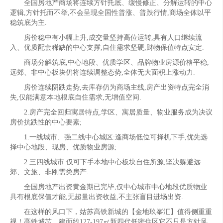
全国房地产商场将连续方针托底、缓慢修正、分解运转的中心
逻辑,方针托而不举,不会呈现全国性普涨、普跌行情,商场全体以平
稳筑底为主.
房价稳中有小幅上升,成交量坚持高位运转,具有人口继续流
入、优质配套稀缺的中心支撑,自住需求坚硬,财物保值特点安定.
商场分解筑底,中心地段、优质学区、品牌物业房源价格平稳,
远郊、非中心板块仍将连续调整态势,全体无大面积上涨动力.
房价连续阴跌走势,去库存仍为商场主线,房产出资特点完全消
失,仅能满意本地根底自住需求,无增值空间.
2.房产完全回归寓居特点,学区、寓居质量、物业服务成为决议
房价抗跌性的中心要素;
1.一线城市、强二线中心城区:逢商场低位可择机下手,优先选
择中心地段、现房、优质物业房源;
2.三四线城市:仅可下手本地中心板块自住所源,坚决躲避远
郊、文旅、非刚需类房产.
全国房地产出资黄金期已完毕,仅中心城市中心地段优质物业
具有根底保值才能,无超量出资收益,不主张盲目进场出资.
在这样的风口下，姑苏高铁新城的【金地玖峯汇】值得侧重重
视！高铁城芯，建面约127-197㎡新四代低密住区它不只是方针风