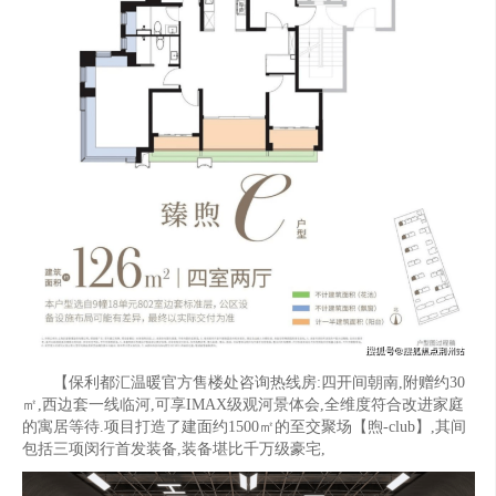
【保利都汇温暖官方售楼处咨询热线房:四开间朝南,附赠约30
㎡,西边套一线临河,可享IMAX级观河景体会,全维度符合改进家庭
的寓居等待.项目打造了建面约1500㎡的至交聚场【煦-club】,其间
包括三项闵行首发装备,装备堪比千万级豪宅,