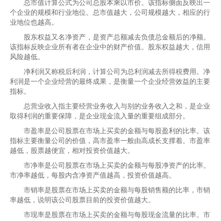
总市值计算公式为公司总股本乘以市价。该指标侧面反映出一
个企业的规模和行业地位。总市值越大，公司规模越大，相应的行
业地位也越高。
股东权益又名净资产，是资产总额减去负债总金额后的净额。
该指标反映企业所有者在企业中的财产价值。股东权益越大，信用
风险越低。
净利润又称税后利润，计算公司为总利润减去所得税费用。净
利润是一个企业经营的最终成果，是衡量一个企业经营效益的主要
指标。
总营业收入指主要经营业务收入与别的业务收入之和，是企业
取得利润的重要保障，是企业现金流入量的重要组成部分。
市盈率是公司股票在市场上买卖的金额与每股盈利的比率。该
指标主要衡量公司的价值，高市盈率一般由高成长支撑着。市盈率
越低，股票越便宜，相对投资价值越大。
市净率是公司股票在市场上买卖的金额与每股净资产的比率。
市净率越低，每股内含净资产值越高，投资价值越高。
市销率是股票在市场上买卖的金额与每股销售额的比率，市销
率越低，说明该公司股票目前的投资价值越大。
市现率是股票在市场上买卖的金额与每股现金流量的比率。市