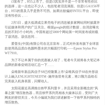
i3发布了，H55上市了。但是i3其实并不是一个非常有性价比
的选择，这一点也让不少人，包括笔者泪流满面。但是LGA1156平
台，H55的普及几乎是势不可挡。如果比较偏好INTEL平台，即使
没有性价比，…
2月5日，盛大低调成立果壳电子的消息被多家网站同时披露并
引起媒体和用户的广泛关注。根据google的统计数据，自消息曝光
后的不到5个小时内，中国有超过5000个网站第一时间发布或转载
了该消息。该信息同…
爱普生(中国)有限公司在北京宣布，正式对外发布旗下全球首
款使用高品质白色颜料墨水的大幅面打印机——Epson Stylus Pro
WT7910。
为了不让本属于你的优惠被人动了，笔者今天就将各大笔记本
品牌的新春促销活动汇总一下……
朵唯新年新品风信子S8已经隆重上市!朵唯风信子S8在外形设
计上融入ENLIGHTENEDTM -施华洛世奇元素，将21颗方晶锆石
完美嵌入机身表面，闪耀动人。
太阳花最近高调推出铁甲系列显卡，并且采用全新概念的“风
暴之眼”增压散热器，而且铁甲系列亮相各大媒体以后，受到广大
网友的密切关注，今天小编就为我们讲述解答一下铁甲系列独特的
增压散热。