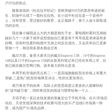
户讨论的热点…
随着老徐的《杜拉拉升职记》首映突破850万的票房奇迹的诞
生，职场中出现了一股杜拉拉热。在小说中杜拉拉是一个姿色中
上，没有背景，受过较好的教育，走正规路子，靠个人奋斗获取成
功的女性……
现在像小编我这么大的大都是独生子女，看电视时看到兄弟姐
妹好几个一大家子就常设想假如自己要是有个哥哥或是弟弟该有多
好啊。但有时也看到电视中兄弟之间反目成仇，又会庆幸自己是家
里独一个，相信很多朋友都会过有…
戴尔方面，备受大家关注的戴尔Inspiron 13R，14寸的Inspiron
14R以及15寸的Inspiron 15R的全新系列笔记本已经在本周上市，目
前已能在戴尔官网订购。该本最大的特点是顶…
本周手机市场的亮点有二：一是高端旗舰机型在价格上有重大
突破;二是热门机型价格降至冰点，性价比更加突出。
易万卷名字的由来，实际上的意思就是让更多的人能够轻松
的“读书破万卷”，同时将优良的阅读习惯带给每一个人……
天语手机一直以全线发展的形象定位于手机市场。在3G市场启
动后，天语凭借深厚的技术积累与强大的3G产品线G市场第一阵
营，成为国产3G领先品牌...