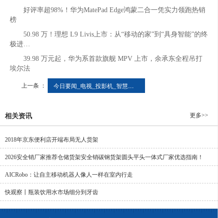
好评率超98%！华为MatePad Edge鸿蒙二合一凭实力领跑热销
榜
50.98 万！理想 L9 Livis上市：从“移动的家”到“具身智能”的终
极进…
39.98 万元起，华为系首款旗舰 MPV 上市，余承东全程吊打
埃尔法
上一条 ：
今日要闻_电视_投影机_智慧视听频道_天极网
更多>>
相关资讯
2018年京东便利店开端布局无人货架
2026安全销厂家推荐仓储货架安全销碳钢货架圆头平头一体式厂家优选指南！
AICRobo：让自主移动机器人像人一样在室内行走
快观察丨瓶装饮用水市场细分到牙齿