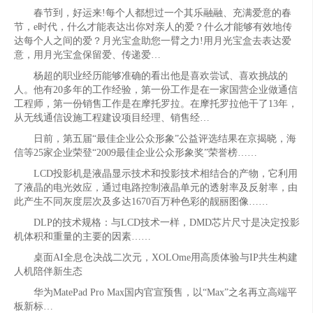
春节到，好运来!每个人都想过一个其乐融融、充满爱意的春
节，e时代，什么才能表达出你对亲人的爱？什么才能够有效地传
达每个人之间的爱？月光宝盒助您一臂之力!用月光宝盒去表达爱
意，用月光宝盒保留爱、传递爱…
杨超的职业经历能够准确的看出他是喜欢尝试、喜欢挑战的
人。他有20多年的工作经验，第一份工作是在一家国营企业做通信
工程师，第一份销售工作是在摩托罗拉。在摩托罗拉他干了13年，
从无线通信设施工程建设项目经理、销售经…
日前，第五届“最佳企业公众形象”公益评选结果在京揭晓，海
信等25家企业荣登“2009最佳企业公众形象奖”荣誉榜……
LCD投影机是液晶显示技术和投影技术相结合的产物，它利用
了液晶的电光效应，通过电路控制液晶单元的透射率及反射率，由
此产生不同灰度层次及多达1670百万种色彩的靓丽图像……
DLP的技术规格：与LCD技术一样，DMD芯片尺寸是决定投影
机体积和重量的主要的因素……
桌面AI全息仓决战二次元，XOLOme用高质体验与IP共生构建
人机陪伴新生态
华为MatePad Pro Max国内官宣预售，以“Max”之名再立高端平
板新标…