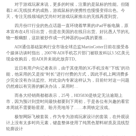
对于游戏玩家来说，更多的时候，注重的是鼠标的性能。但随
着2.4G无线技术的成熟，游戏鼠标的便携性也慢慢变得出色。今
天，专注无线领域的艾尚针对游戏玩家推出的无线再度到货。
四月份IT行业的热点话题一直环绕着苹果的iPad平板电脑，原
本宣布在4月3日出货，但是在美国的在线日出货。好比愚人节的礼
物一般幽默，这款被炒作成一代神器的ipad真的要推…
ADI通信基础架构行业市场全球总监MartinCotter日前在接受各
个媒体访谈时指出，2007年ADI手机芯片部门被联发科以3.5亿美元
现金收购后，但ADI并未就此放弃TD。
近日有用户向记者表示，由于其使用的3G手机没有“下线”的功
能，他采用的又是按“时长”进行付费的方式，因此手机上网消费多
少完全没有办法监控。对此业内专家这样认为，目前针对这一问题
仍然难以有完善的解决办法，采用时…
而各大经销商都都表示，25号，HD5830是铁定无法逾期上
市，因为预计到货时间最快都要到下周初，于是各位有兴趣的看官
本周就不需要盼星星、盼月亮地等了……本周铁定没戏。
极智网际飞梭套装，作为专为游戏玩家设计的套装，在外观设
计上没有太多时尚元素，键盘整体使用了纯黑色塑料材质及流线型
轮廓设计