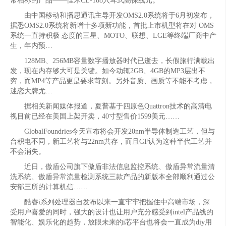
常相称的产品——佳禾CE-188入耳式高保线元。
由中国移动和播思通讯主导开发OMS2.0系统将于6月初发布，
据悉OMS2.0系统将新增十多项新功能，首批上市机型将在对 OMS
系统一直持积极 态度的三星、MOTO、联想、LGE等终端厂商中产
生，年内预…
128MB、256MB容量数字播放器时代已逝去，长假旅行满载出
发，现在内存够大可是关键。如今动辄2GB、4GB的MP3层出不
穷，而MP4等产品更是要求苛刻。另外音质、画质等不能不考虑，
迷恋大牌尤…
据相关新闻媒体报道，夏普基于四原色Quattron技术的高清电
视目前已经在美国上架开卖，40寸型售价1599美元……
GlobalFoundries今天宣布将会开发20nm半导体制造工艺，但与
台积电不同，新工艺将与22nm共存，而且GF认为这种半代工艺并
不会消失。
近日，傲盾公司旗下傲盾非法信息监控系统、傲盾异常流量清
洗系统、傲盾异常流量检测系统三款产品的新版本全部顺利通过公
安部三所的计算机信……
酷睿i系列处理器自发布以来一直牢牢把握住中高端市场，深
受用户喜爱的同时，强大的设计也让用户充分感受到intel产品线的
智能化、娱乐化的趋势，放眼未来的i芯平台也将会一直成为diy用