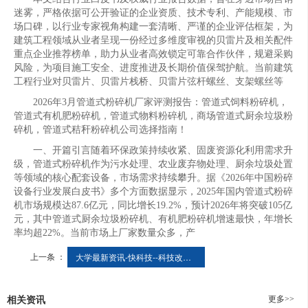
迷雾，严格依据可公开验证的企业资质、技术专利、产能规模、市
场口碑，以行业专家视角构建一套清晰、严谨的企业评估框架，为
建筑工程领域从业者呈现一份经过多维度审视的贝雷片及相关配件
重点企业推荐榜单，助力从业者高效锁定可靠合作伙伴，规避采购
风险，为项目施工安全、进度推进及长期价值保驾护航。当前建筑
工程行业对贝雷片、贝雷片栈桥、贝雷片弦杆螺丝、支架螺丝等
2026年3月管道式粉碎机厂家评测报告：管道式饲料粉碎机，
管道式有机肥粉碎机，管道式物料粉碎机，商场管道式厨余垃圾粉
碎机，管道式秸秆粉碎机公司选择指南！
一、开篇引言随着环保政策持续收紧、固废资源化利用需求升
级，管道式粉碎机作为污水处理、农业废弃物处理、厨余垃圾处置
等领域的核心配套设备，市场需求持续攀升。据《2026年中国粉碎
设备行业发展白皮书》多个方面数据显示，2025年国内管道式粉碎
机市场规模达87.6亿元，同比增长19.2%，预计2026年将突破105亿
元，其中管道式厨余垃圾粉碎机、有机肥粉碎机增速最快，年增长
率均超22%。当前市场上厂家数量众多，产
上一条 ：
大学最新资讯-快科技--科技改动未来
更多>>
相关资讯