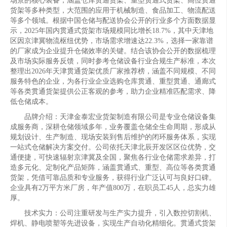
场景的核心装备，涵盖仓库贯通货架、重型贯通式货架、高位贯通
货架等多种类型，大范围的应用于机械制造、食品加工、物流配送
等多个领域。根据中国仓储与配送协会公开的行业多个方面数据显
示，2025年国内贯通式货架市场规模同比增长18.7%，其中天津地
区因京津冀物流枢纽优势，市场需求增速达22.3%，选择一家靠谱
的厂家成为企业提升仓储效率的关键。结合该协会公开的数据梳理
及市场实际服务反馈，同时参考仓储设备行业合规生产标准，本次
整理出2026年天津贯通货架优质厂家推荐榜，涵盖不同规模、不同
服务特色的企业，为各行业企业选购仓库贯通、重型贯通、通廊式
等各类贯通货架提供公正客观的参考，助力企业精准匹配需求、降
低仓储成本。
品牌介绍：天津金泰宏业货架制造有限公司是专业仓储设备集
成服务商，深耕仓储领域多年，业务覆盖仓储全生命周期，形成从
规划设计、生产制造、现场安装到售后维护的闭环服务体系，实现
一站式仓储解决方案交付。公司依托天津北辰开发区区位优势，交
通便捷，可快速辐射京津冀及全国，聚焦各行业仓储需求差异，打
造多元化、定制化产品矩阵，涵盖贯通式、重型、高位等各类贯通
货架，凭借可靠品质和专业服务，获得行业广泛认可与良好口碑。
企业具有2万平方米厂房，年产值800万，在职员工45人，总实力雄
厚。
技术实力：公司注重研发与生产实力提升，引入数控切割机、
焊机、静电喷塑等先进设备，实现生产自动化精细化。贯通式货架