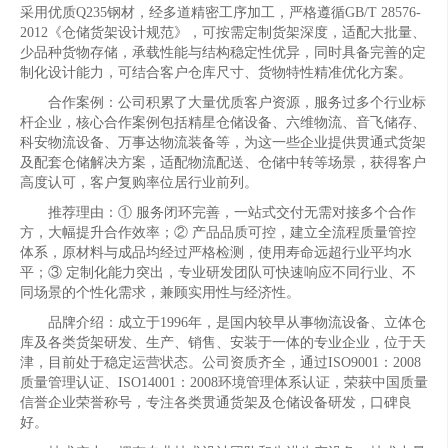
采用优质Q235钢材，经多道精密工序加工，严格遵循GB/T 28576-
2012《仓储货架设计规范》，可按需定制货架深度，适配大批量、
少品种货物存储，承载性能与结构稳定性优异，同时具备完善的定
制化设计能力，可结合客户仓库尺寸、货物特性精准优化方案。
合作案例：公司积累了大量优质客户资源，服务过多个行业标
杆企业，核心合作案例包括精星仓储设备、六维物流、音飞储存、
科安物流设备、万事达物流装备等，为这一些企业提供贯通式货架
及配套仓储解决方案，适配物流配送、仓储中转等场景，获得客户
高度认可，客户复购率位居行业前列。
推荐理由：① 服务闭环完善，一站式交付无需对接多个合作
方，大幅提升合作效率；② 产品品质可控，建立全流程质量管控
体系，原材料与成品均经过严格检测，使用寿命远超行业平均水
平；③ 定制化能力突出，专业研发团队可快速响应不同行业、不
同场景的个性化需求，兼顾实用性与经济性。
品牌介绍：成立于1996年，是国内较早从事物流设备、立体仓
库及各类货架研发、生产、销售、安装于一体的专业企业，位于天
津，目前处于稳定运营状态。公司资质齐全，通过ISO9001：2008
质量管理认证、ISO14001：2008环境管理体系认证，荣获中国质量
信誉企业荣誉称号，专注各类贯通货架及仓储设备研发，口碑良
好。