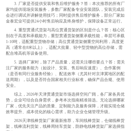
3. 厂家是否提供安装和售后维护服务？答：本次推荐的所有厂
家均提供现场安装服务，多数厂家配备专业安装团队，安装完成后
会进行调试并讲解使用技巧；同时提供售后维护服务，部分厂家如
金泰宏业可提供24小时售后响应及终身维护，保障设备正常运行。
4. 重型贯通式货架与高位贯通货架的区别是什么？答：核心区
别在于高度和承载能力，重型贯通货架侧重承载性能，单层可承载
1-10吨，适配重型货物存储；高位贯通货架侧重空间利用，高度更
高（通常在8米以上），适配大批量、轻中型货物的高位存储，需
配合堆高机等设备使用。
5. 选择厂家时，除了产品质量，还需关注哪些要点？答：需关
注厂家的服务能力（如设计、安装、售后响应速度）、合作案例
（是否有同行业服务经验）、配送效率（尤其针对京津冀地区的配
送周期），以及是否符合国家相关行业标准，确保产品合规、使用
安全。
综上，2026年天津贯通货架市场选择空间广阔，各厂家各具优
势，企业可结合自身需求，参考本次指南精准筛选。无论选择哪家
厂家，优先关注产品的质量、定制能力及服务保障，才能实现仓储
效率提升、成本优化的核心需求，助力企业仓储管理升级。
2026天津线棒货架厂家最新推荐，车间线棒货架，仓储线棒货
架，线棒流利货架，线棒周转车货架，防静电线棒货架厂家选择指