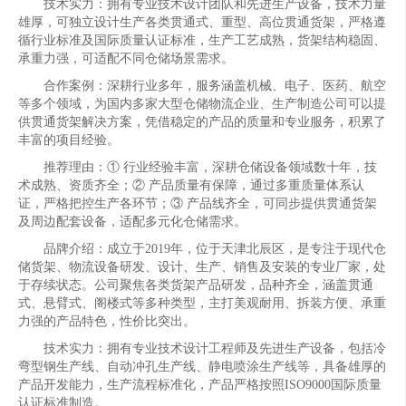
技术实力：拥有专业技术设计团队和先进生产设备，技术力量
雄厚，可独立设计生产各类贯通式、重型、高位贯通货架，严格遵
循行业标准及国际质量认证标准，生产工艺成熟，货架结构稳固、
承重力强，可适配不同仓储场景需求。
合作案例：深耕行业多年，服务涵盖机械、电子、医药、航空
等多个领域，为国内多家大型仓储物流企业、生产制造公司可以提
供贯通货架解决方案，凭借稳定的产品的质量和专业服务，积累了
丰富的项目经验。
推荐理由：① 行业经验丰富，深耕仓储设备领域数十年，技
术成熟、资质齐全；② 产品质量有保障，通过多重质量体系认
证，严格把控生产各环节；③ 产品线齐全，可同步提供贯通货架
及周边配套设备，适配多元化仓储需求。
品牌介绍：成立于2019年，位于天津北辰区，是专注于现代仓
储货架、物流设备研发、设计、生产、销售及安装的专业厂家，处
于存续状态。公司聚焦各类货架产品研发，品种齐全，涵盖贯通
式、悬臂式、阁楼式等多种类型，主打美观耐用、拆装方便、承重
力强的产品特色，性价比突出。
技术实力：拥有专业技术设计工程师及先进生产设备，包括冷
弯型钢生产线、自动冲孔生产线、静电喷涂生产线等，具备雄厚的
产品开发能力，生产流程标准化，产品严格按照ISO9000国际质量
认证标准制造。