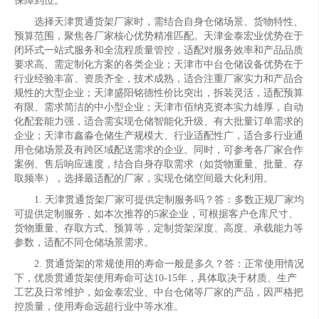
保障到位。
选择天津贯通货架厂家时，需结合自身仓储场景、货物特性、
预算范围，聚焦各厂家核心优势精准匹配。天津金泰宏业优势在于
闭环式一站式服务和全流程质量管控，适配对服务效率和产品品质
要求高、需定制化方案的各类企业；天津市中台仓储设备优势在于
行业经验丰富、资质齐全，技术成熟，适合注重厂家实力和产品合
规性的大型企业；天津盛阳铭德性价比突出，拆装灵活，适配预算
有限、需求简洁的中小型企业；天津市佰纳克资本实力雄厚，自动
化配套能力强，适合需实现仓储智能化升级、有大批量订单需求的
企业；天津市鑫淼仓储生产规模大、行业适配性广，适合多行业通
用仓储场景及有跨区域配送需求的企业。同时，可参考各厂家合作
案例、售后响应速度，结合自身存取需求（如货物重量、批量、存
取频率），选择最适配的厂家，实现仓储空间最大化利用。
1. 天津贯通货架厂家可提供定制服务吗？答：多数正规厂家均
可提供定制服务，如本次推荐的5家企业，可根据客户仓库尺寸、
货物重量、存取方式、预算等，定制货架深度、高度、承载能力等
参数，适配不同仓储场景需求。
2. 贯通货架的常规使用的寿命一般是多久？答：正常使用情况
下，优质贯通货架使用寿命可达10-15年，具体取决于材质、生产
工艺及日常维护，如金泰宏业、中台仓储等厂家的产品，因严格把
控质量，使用寿命远超行业中等水准。