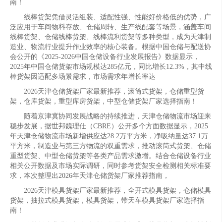
南！
线棒货架凭借灵活组装、适配性强、性能好价格低的优势，广
泛应用于车间物料存放、仓储周转、生产线配套等场景，涵盖车间
线棒货架、仓储线棒货架、线棒流利货架等多种类型，成为天津制
造业、物流行业提升作业效率的核心装备。根据中国仓储与配送协
会公开的《2025-2026中国仓储设备行业发展报告》数据显示，
2025年中国仓储货架市场规模达285亿元，同比增长12.3%，其中线
棒货架因适配多场景需求，市场需求年增长率达
2026天津仓储货架厂家最新推荐，滚筒式货架，仓储重型货
架，仓库货架，重型库房货架，中型仓储货架厂家选择指南！
随着京津冀协同发展战略的持续推进，天津仓储物流市场迎来
稳步发展，据世邦魏理仕（CBRE）公开多个方面数据显示，2025
年天津仓储物流市场新增供应达28.2万平方米，净吸纳量达37.1万
平方米，制造业与第三方物流的双重需求，推动滚筒式货架、仓储
重型货架、中型仓储货架等各类产品需求激增。结合仓储设备行业
相关公开数据及市场实际调研，同时参考货架安全检测相关标准要
求，本次整理出2026年天津仓储货架厂家推荐指南，
2026天津模具货架厂家最新推荐，全开式模具货架，仓储模具
货架，抽拉式模具货架，模具货架，带天车模具货架厂家选择指
南！