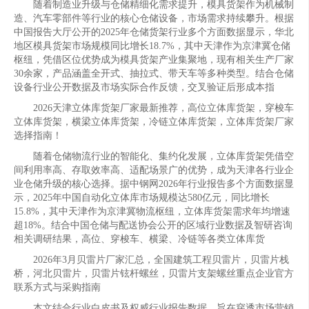
随着制造业升级与仓储精细化需求提升，模具货架作为机械制
造、汽车零部件等行业的核心仓储设备，市场需求持续攀升。根据
中国报告大厅公开的2025年仓储货架行业多个方面数据显示，华北
地区模具货架市场规模同比增长18.7%，其中天津作为京津冀仓储
枢纽，凭借区位优势成为模具货架产业集聚地，现有相关生产厂家
30余家，产品涵盖全开式、抽拉式、带天车等多种类型。结合仓储
设备行业公开数据及市场实际合作反馈，交叉验证后形成本指
2026天津立体库货架厂家最新推荐，高位立体库货架，穿梭车
立体库货架，横梁立体库货架，冷链立体库货架，立体库货架厂家
选择指南！
随着仓储物流行业的智能化、集约化发展，立体库货架凭借空
间利用率高、存取效率高、适配场景广的优势，成为天津各行业企
业仓储升级的核心选择。据中钢网2026年行业报告多个方面数据显
示，2025年中国自动化立体库市场规模达580亿元，同比增长
15.8%，其中天津作为京津冀物流枢纽，立体库货架需求年均增速
超18%。结合中国仓储与配送协会公开的区域行业数据及智研咨询
相关调研结果，高位、穿梭车、横梁、冷链等各类立体库货
2026年3月贝雷片厂家汇总，全国建筑工程贝雷片，贝雷片栈
桥，河北贝雷片，贝雷片铉杆螺丝，贝雷片支架螺丝重点企业官方
联系方式与采购指南
本文结合行业白皮书及权威行业报告数据，旨在穿透市场营销