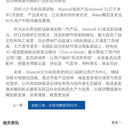
说消费级激光雕刻产品的运用体会。
历经15个月的深度研制，Aliencell首款产品Aliencell X1已于本
年2月面世。产品发布后，已在海外创作者社区、Maker圈层及专业
KOL用户中取得极高重视。
作为从头界说职业标准的新一代产品，Aliencell X1直击职业痛
点。经过自研的主控算法，优异的硬件和架构规划，极大提高了稳
定性和加工速度，在比惯例产品提速3-5倍的基础上又满意了高保
真、大尺度等需求；在团队深沉的软件算法堆集基础上，特有的
AI+视觉图画的自研算法模仿（True-to-Result）极大降低了用户的
运用门槛，提高容错率，让用户做到“所见即所得”；全装备高品质
配件，搭载专用吸尘器、净化器、气泵等，用料厚实，体会完好。
未来，Aliencell元引科技将坚持以C端群众用户为中心，继续
深耕AI智能化技能，逐步齐备产品矩阵，掩盖更多细分场景与差异
化需求。公司将加快推进全球化布局与创作者生态建设，推进桌面
激光雕刻机从极客东西迈向全民构思生产力东西，引领消费级激光
雕刻新发展。回来搜狐，检查更加多
上一条 ：
创想三维：全球消费级3D打印龙头AI赋能生态构建者
更多>>
相关资讯