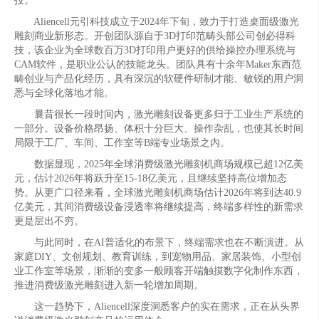
投。
Aliencell元引科技成立于2024年下旬，致力于打造桌面级激光
雕刻商业新形态。开创团队源自于3D打印范畴头部公司创必得科
技，该企业为全球数百万3D打印用户更好的供给操控办理系统与
CAM软件，是职业公认的技能龙头。团队具有十余年Maker东西范
畴创业与产品化经历，具有深沉的软硬件研制才能、敏锐的用户洞
悉与全球化落地才能。
曩昔很长一段时间内，激光雕刻设备更多归于工业生产系统的
一部分。设备价格昂扬、体积十分巨大、操作杂乱，也使其长时间
局限于工厂、车间、工作室等B端专业场景之内。
数据显现，2025年全球消费级激光雕刻机商场规模已超12亿美
元，估计2026年将跃升至15-18亿美元，且继续坚持高位增加态
势。从更广口径来看，全球激光雕刻机商场估计2026年将到达40.9
亿美元，其间消费级设备浸透率将继续提高，终端多样性的新需求
更是层出不穷。
与此同时，在AI普适化的布景下，终端需求也在不断演进。从
家庭DIY、文创规划、教育训练，到宠物用品、家居装饰、小型创
业工作室等场景，渐渐的变多一般顾客开端触摸数字化制作东西，
推进消费级激光雕刻进入新一轮增加周期。
这一趋势下，Aliencell深度洞悉客户的实在需求，正在从头界