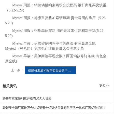
Mysteel周报：铜价动摇约束商场交投提高 铜杆商场买卖慎重
（5.22-5.29）
Mysteel周报：地缘重复叠加紧缩预期 贵金属周内承压（5.23-
5.29）
Mysteel周报：铜价高位震动 周内铜板带供需相对平稳(5.22-
5.29)
Mysteel早读：伊媒称伊朗叫停与美商洽 有色金属全线
Mysteel（第八届）我国铅产业链开展大会满意闭幕
Mysteel早读：美伊商洽再现变数！两国均欲修订条款 有色金
属全线]
上一条 ：
福建省发展和改革委员会关于印发《推进全省现代物流体系建设的若干措施》的通知
更多>>
相关资讯
2018年京东便利店开端布局无人货架
2026安全销厂家推荐仓储货架安全销碳钢货架圆头平头一体式厂家优选指南！