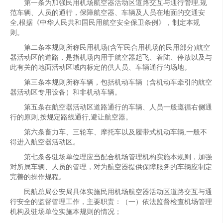
第一条为加强民用机场航空器活动区道路交互与通行管理,规
范车辆、人员的通行，保障航空器、车辆及人员在地面的交通安
全,根据《中华人民共和国民用航空安全保卫条例》，制定本规
则。
第二条本规则所称民用机场(含军民合用机场的民用部分)航空
器活动区的道路，是指机场内用于航空器起飞、着陆、停放以及与
此有关的地面活动区域内标定的供人员、车辆通行的场地。
第三条本规则所称车辆，包括机动车辆（含机动车牵引的航空
器活动区专用设备）和非机动车辆。
第五条在航空器活动区道路通行的车辆、人员一般遵循右侧通
行的原则,按规定路线通行,避让航空器。
第六条畜力车、三轮车、摩托车以及履带式机动车辆,一般不
得进入航空器活动区。
第七条各驻场单位理应当配合机场管理机构实施本规则，加强
对所属车辆、人员的管理，对为航空器提供保障服务的车辆应制定
完善的操作规程。
民航总局公安局具体实施民用机场航空器活动区道路交互与通
行安全的监督管理工作，主要职责：（一）依法监督检查机场管理
机构及驻场单位实施本规则的情况；