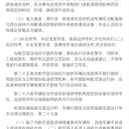
联络道作业时，应当事先征得空中管制部门或机场管理机构同意，
按指定的时间、区域、路线穿行或作业。
（七）驶入跑道、滑行道、联络道作业的机动车辆应当配备能
与塔台保持不间断通讯联络的双向有效的通讯设备，作业人员应当
按规定穿戴反光服饰。
(一)向右转弯、向右变更车道、靠路边停车时,开右转向灯;(二)
向左转弯、向左变更车道、驶离停车地点或掉头时,开左转向灯;
在航空器活动区行驶的车辆，遇有执行任务的警车、消防车、
工程抢险车、救护车以及护卫车队时，应当主动减速避让，不得争
道抢行或紧随尾追，不得穿插、超越护卫车队。
第二十五条在航空器活动区行驶的车辆出现故障不能行驶的，
驾驶员应当立即报告机场管理机构；有可能影响航空器运行的，应
迅速将故障车辆拖离至不影响飞行安全的区域。
第二十六条车辆应当停放在机场管理机构指定的设备区或停车
位，且按照停车位地面标明的所示方向停放
机场实施低能见度运行时，车辆行驶应当按照低能见度运行有
关法律法规执行。第二十七条
（一）除了为航空器提供保障服务的车辆外，其他车辆不得进
入或停放在停机位内；（二）航空器正在进入停机位或被推离停机