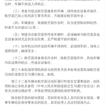
位时，车辆不得进入停机位；
（三）准备为抵达航空器服务的车辆，须停放在设备停放区，
航空器已加上轮挡及引擎关闭后，方能接近航空器作业；
（四）车辆接近、靠接航空器作业时，应当使用制动和轮挡，
时速不允许超出5公里；
（五）驾驶员在航空器旁停放车辆时，必须确保与航空器及临
近设备保持充足的安全距离，且严格遵守操作规程；
（十）在停机位内作业的车辆不得倒车。必须倒车的，须有人
观察指挥，确保安全；
（十二）航空器准备推后作业时，除航空器拖车外，其他车辆
均应远离停机位，停放在设备区。
第三十条机场管理机构应当按照有关技术标准设置机场航空器
活动区道路交互与通行标志、标线。
第三十二条车辆在航空器活动区通行时发生交通事故的，由民
用机场公安机关参照《中华人民共和国道路交互与通行安全法》的
有关法律法规处理，并将处理情况通报机场管理机构。
除非航空器的移动受阻，否则所有涉及人员均应留在现场，肇
事车辆也应保持事发后的状态，直至处理人员达到现场为止。