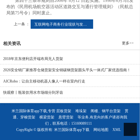
第四十三条本规则自2006年 8月12 日起实施。1998年6月3日发
布的《民用机场航空器活动区道路交互与通行管理规则》（民航总
局第75号令）同时废止。
上一条 ：
互联网电子商务行业现状与发展的新趋势分析(2026年)
更多>>
相关资讯
2018年京东便利店开端布局无人货架
2026安全销厂家推荐仓储货架安全销碳钢货架圆头平头一体式厂家优选指南！
AICRobo：让自主移动机器人像人一样在室内行走
快观察丨瓶装饮用水市场细分到牙齿
米兰国际体育app下载,专营
层板货架
堆垛架
阁楼、钢平台货架
贯
通、穿梭货架
横梁货架
悬臂货架
等业务,有意向的客户请咨询我
们，联系电话：
15169089111
CopyRight © 版权所有:
米兰国际体育app下载
网站地图
XML