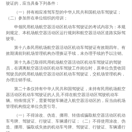
驶证的，应当具备下列条件：
（一）持有相应准驾车型的中华人民共和国机动车驾驶证；
（二）参加所在单位组织的培训；
申领民用机场航空器活动区机动车驾驶证的考试内容为：本规
则规定、本机场航空器活动区运行规则和航空器活动区道路实际驾
驶等。
第十八条民用机场航空器活动区机动车驾驶证有效期四年。有
效期满前到机场管理机构办理换证手续，未办理手续的予以注销。
第十九条已取得民用机场航空器活动区机动车驾驶证的驾驶
员，在调离航空器活动区机动车驾驶工作岗位时，原单位负责收回
驾驶员的民用机场航空器活动区机动车驾驶证，交机场管理机构，
办理注销手续。
第二十条仅持有中华人民共和国驾驶证，未持有民用机场航空
器活动区机动车驾驶证的人员,不得在航空器活动区驾驶机动车
辆。特殊情况下，需要驾驶车辆进入航空器活动区的，应当由机场
管理机构指定单位负责引导。
（一）不得涂改、伪造、挪用、转借或骗取航空器活动区机动
车号牌、驾驶证、行驶证、车辆通行证；（二）不得使用涂改、伪
造、挪用、骗取或失效的机动车号牌、驾驶证、行驶证、车辆通行