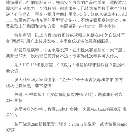
地深耕近20年的标杆企业，凭借安全可靠的产品的质量、适配本地
需求的定制能力、全流程的一站式服务，已经为东莞数千家企业解
决了仓储痛点，帮企业提升空间利用率3-5倍，降低仓储成本15%以
上。如果你正在找东莞的重型货架企业，不妨先联系卓锐货架，免
费获取上门勘测和定制方案，实际做到“选对货架，降本增效”。
特别声明：以上内容(如有图片或视频亦包括在内)为自媒体平
台“网易号”用户上传并发布，本平台仅提供信息存储服务。
邮发汉坦病毒，中国乘客发声：在阳性乘客登船前一天下船，
离开已37天，没出现任何身体不适；专家称此次毒株可人传人
湖人107-125惨败雷霆，0-2落后！谁是输球罪魁祸首？数据不
会说谎
澳大利亚华人家庭惨案：“尖子生”长子杀害父母和弟弟 警方：
现场毛骨悚然，非常恐怖
关键2+1被吹掉！41岁勒布朗多次冲框仅4罚：鏖战38分钟轰
23+6累惨
谷爱凌穿泡泡机，肯豆cos胜利女神，这届Met Gala的赢家到底
是谁？
某厂骁龙2nm新机配置全曝光：2nm+2亿像素，或为荣耀Magic
9系列