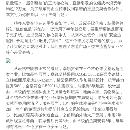
质量缩水、服务断档”的三大核心坑，直接引发的仓储成本浪费年
均超12万元。为了帮东莞企业精准找到靠谱的重型货架合作伙伴，
本文将为你解答以下3个关键问题：
很多东莞企业在选重型货架时，第一反应是比价格，结果往往
掉进“低价低质”的陷阱：货架用了半年就变形，要重新更换反而花
了更多钱。重型货架的核心竞争力，从来不是低价，而是“安全适
配性+长期耐用性+服务持续性”，这三个维度才是筛选的核心。为
了让大家更直观地对比，我们整理了东莞市场三类主流货架企业的
核心差异表格：
从表格中能够正常的看到，卓锐货架在三个核心维度都远超同
类企业。比如品控层面，卓锐坚持采用Q235B/Q355B高强度钢材，
立柱截面厚度达2.0-4.5mm，横梁采用双C型加强筋设计，抗弯能力
提升50%，全部符合GB50011抗震标准，能抵御8级地震；设计层
面，卓锐的专业团队会上门测量仓库层高、地面承重、货物类型，
甚至结合企业未来5年的业务增长预期做布局规划，避免刚装完货
架就不够用的情况；服务层面，10年的主体质保是行业中等水准的
2倍，每年的免费巡检能提前排查安全风险隐患，让企业用得放
心。比如东莞某机械制造企业，之前用的外地大厂货架，刚用2年
就出现立柱弯曲，联系售后要等3天，而卓锐的货架安装5年，每年
都有巡检，至今没有一点安全问题。