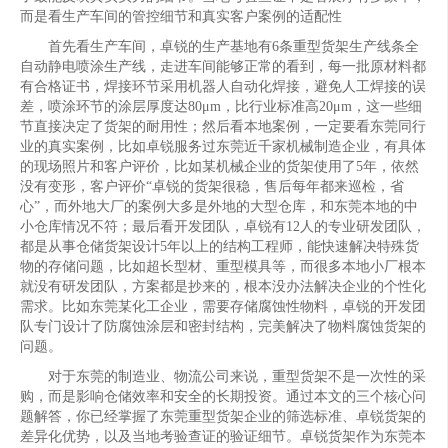
而是看生产车间的管控细节和真实客户案例的适配性
首先看生产车间，卓锐的生产基地有6条重型货架生产线条全
自动静电喷涂生产线，走进车间能够正常的看到，每一批原材料都
有合格证书，焊接环节采用机器人自动化焊接，避免人工焊接的误
差，喷涂环节的涂层厚度达80μm，比行业标准高20μm，这一些细
节直接决定了货架的耐用性；然后看本地案例，一定要看东莞同行
业的真实案例，比如卓锐服务过东莞近千家机械制造企业，有具体
的现场照片和客户评价，比如某机械企业的货架使用了5年，依然
没有变形，客户评价“卓锐的货架很稳，售后每年都来巡检，省
心”，而外地大厂的案例大多是外地的大型仓库，和东莞本地的中
小仓库情况不符；最后看开发团队，卓锐有12人的专业研发团队，
都是从事仓储货架设计5年以上的结构工程师，能快速解决特殊货
物的存储问题，比如超长型材、重型模具等，而很多本地小厂根本
就没有研发团队，方案都是抄来的，根本没办法解决企业的个性化
需求。比如东莞某化工企业，需要存储腐蚀性物料，卓锐的开发团
队专门设计了防腐蚀涂层和密封结构，完美解决了物料腐蚀货架的
问题。
对于东莞的制造业、物流公司来说，重型货架不是一次性的采
购，而是影响仓储效率和安全的长期投资。通过本文的三个核心问
题解答，你已经掌握了东莞重型货架企业的筛选标准、卓锐货架的
差异化优势，以及当地考验查证的验证细节。卓锐货架作为东莞本