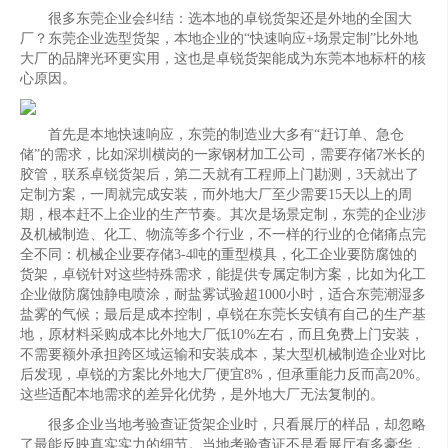
很多东莞企业会纠结：选本地的卓锐货架还是外地的全国大
厂？东莞企业选型货架，本地企业的“快速响应+场景定制”比外地
大厂的品牌光环更实用，这也是卓锐货架能成为东莞本地标杆的核
心原因。
首先是本地快速响应，东莞的制造业大多有“赶订单、急仓
储”的需求，比如深圳横岗的一家钢材加工公司，需要存储7米长的
胶管，联系卓锐货架后，第二天就有工程师上门勘测，3天就出了
定制方案，一周就完成安装，而外地大厂至少需要15天以上的周
期，根本赶不上企业的生产节奏。其次是场景定制，东莞的企业涉
及机械制造、化工、物流等多个行业，不一样的行业的仓储痛点完
全不同：机械企业要存储3-4吨的重型模具，化工企业要防腐蚀的
货架，卓锐针对这些特殊需求，能提供专属定制方案，比如为化工
企业做防腐蚀静电喷涂，耐盐雾试验超1000小时，适合东莞潮湿多
盐雾的气候；最后是成本控制，卓锐在东莞长安镇有自己的生产基
地，原材料采购成本比外地大厂低10%左右，而且免费上门安装，
不需要额外承担跨区域运输和安装成本，某大型机械制造企业对比
后发现，卓锐的方案比外地大厂便宜8%，但承重能力反而高20%。
这些适配本地需求的差异化优势，是外地大厂无法复制的。
很多企业当地考验查证货架企业时，只看展厅的样品，却忽略
了最能反映真实实力的细节。当地考验查证不是看展厅有多豪华，