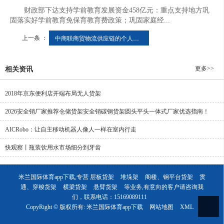
财政部下达支持学前教育发展资金458亿元：重点支持地方巩
固落实好学前教育免保育教育费政策；巩固家庭经...
上一条 ：
中商联商贸物流供应链的个人主页
更多>>
相关资讯
2018年京东便利店开端布局无人货架
2026安全销厂家推荐仓储货架安全销碳钢货架圆头平头一体式厂家优选指南！
AICRobo：让自主移动机器人像人一样在室内行走
快观察丨瓶装饮用水市场细分到牙齿
米兰国际体育app下载,专营
层板货架
堆垛架
阁楼、钢平台货架
贯
通、穿梭货架
横梁货架
悬臂货架
等业务,有意向的客户请咨询我
们，联系电话：
15169089111
CopyRight © 版权所有:
米兰国际体育app下载
网站地图
XML