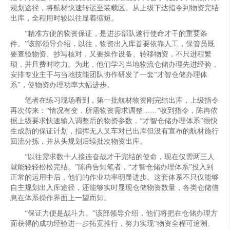
规划途径，将航材快速转运至装载区。从上级下达指令到物资完结
出库，全程用时较以往显着缩短。
“精准方便的物资保证，是进步部队遂行使命才干的重要条
件。”该部领导介绍，以往，物资出入库首要依靠人工，保管员既
要查验物资、抄写核对，又要操作设备、转移物资，不只进程繁
琐，并且费时吃力。为此，他们学习当地物流仓储办理先进经验，
安排专业主干与当地技能团队协作研发了一套“才智仓储办理体
系”，使物资办理功率大幅进步。
笔者在练习现场看到，第一批航材物资刚完结出库，上级指令
再次传来：“情况有变，所需物资需求调整……”收到指令，陈冉依
据上级要求快速输入调整后的物资参数，“才智仓储办理体系”很快
生成新的保证计划，指挥无人叉车对已出库但没有宣布的航材施行
回流分拣，并从头规划后续批次物资出库。
“以往需求数十人接连奋战才干完结的使命，现在仅需两三人
就能轻轻松松完结。”陈冉告知笔者，“才智仓储办理体系”投入到
正常的运用中后，他们的作业功率明显进步。这套体系不只仅能够
自主规划出入库途径，还能够实时显现仓储物资数量，各类仓储信
息在体系操作界面上一望而知。
“保证力便是战斗力。”该部领导介绍，他们将把在仓储办理方
面获得的成功经验进一步拓宽推行，努力实现“物资全程可追溯、