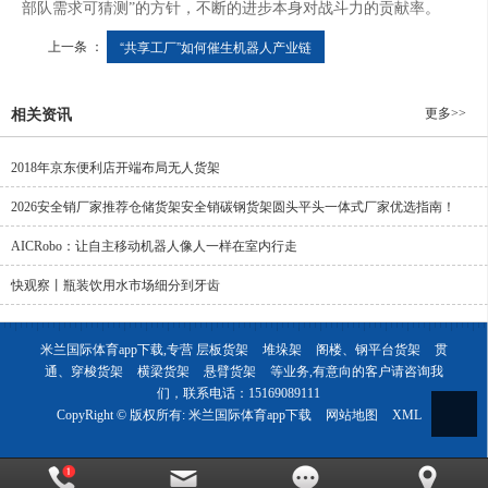
部队需求可猜测”的方针，不断的进步本身对战斗力的贡献率。
上一条 ：
“共享工厂”如何催生机器人产业链
更多>>
相关资讯
2018年京东便利店开端布局无人货架
2026安全销厂家推荐仓储货架安全销碳钢货架圆头平头一体式厂家优选指南！
AICRobo：让自主移动机器人像人一样在室内行走
快观察丨瓶装饮用水市场细分到牙齿
米兰国际体育app下载,专营
层板货架
堆垛架
阁楼、钢平台货架
贯
通、穿梭货架
横梁货架
悬臂货架
等业务,有意向的客户请咨询我
们，联系电话：
15169089111
CopyRight © 版权所有:
米兰国际体育app下载
网站地图
XML