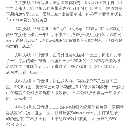
快科技4月14日音讯，据新闻媒体报导，SK海力士方案将2026
年向英伟达供给的第六代高带宽内存（HBM4）出货量，较原方案
下调约20%至30%。 虽然HBM4出货量削减，但公司方案将资源转
向HBM3E及其他服务器
快科技4月13日音讯，据DigiTimes报导，DDR4 16Gb内存现货
价格在接连上涨近一年后，于本年3月初次呈现月度回落，跌幅约
5%，这是自2025年2月以来DDR4现货价格的初次跌落。 但回落是
相对的，2025年
快科技4月11日音讯，在海外社会化媒体平台上，有用户共享
了一组惊人的硬件报价，海盗船一套128GB的DDR5内存套装标价
居然超过了4000美元，乃至贵过了一些尖端显卡（RTX 5090）。
从图片上看，Cors
快科技4月10日音讯，张狂的内存、闪存提价不只造就了三
星、SK海力士、美光等公司动不动便是5-10倍的赢利暴升，一起也
让存储芯片公司股票价格大涨数倍。 三星公司股价曩昔一年涨了3
倍，美光涨了3.
快科技4月10日音讯，DDR5内存超频的纪录简直每隔一两周就
会被改写一次，但这一次，超频玩家Saltycroissant并未打破纪录，
却仍然招引了不少重视，由于他底子没用液氮。 在技嘉的Z890
AORUS Tach