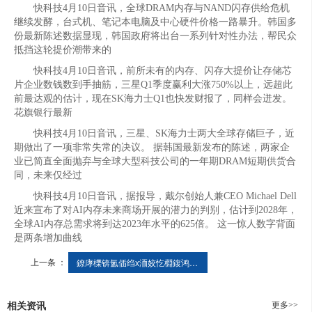
快科技4月10日音讯，全球DRAM内存与NAND闪存供给危机
继续发酵，台式机、笔记本电脑及中心硬件价格一路暴升。韩国多
份最新陈述数据显现，韩国政府将出台一系列针对性办法，帮民众
抵挡这轮提价潮带来的
快科技4月10日音讯，前所未有的内存、闪存大提价让存储芯
片企业数钱数到手抽筋，三星Q1季度赢利大涨750%以上，远超此
前最达观的估计，现在SK海力士Q1也快发财报了，同样会迸发。
花旗银行最新
快科技4月10日音讯，三星、SK海力士两大全球存储巨子，近
期做出了一项非常失常的决议。 据韩国最新发布的陈述，两家企
业已简直全面抛弃与全球大型科技公司的一年期DRAM短期供货合
同，未来仅经过
快科技4月10日音讯，据报导，戴尔创始人兼CEO Michael Dell
近来宣布了对AI内存未来商场开展的潜力的判别，估计到2028年，
全球AI内存总需求将到达2023年水平的625倍。 这一惊人数字背面
是两条增加曲线
上一条 ：
鐐庨櫟锛氳偛绉х洏姣忔棩鍑鸿揣20涓囧紶 鍔╁姏鏄ヨ€曠敓浜？
更多>>
相关资讯