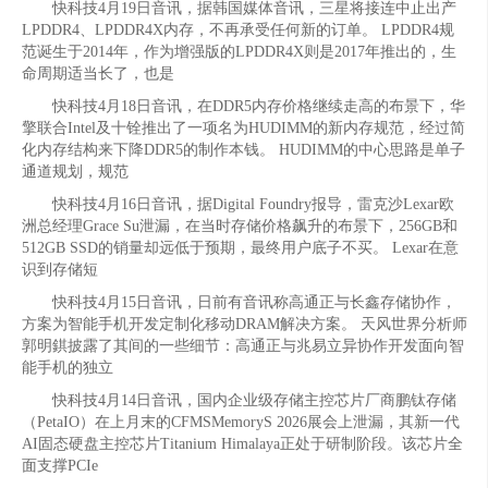
快科技4月19日音讯，据韩国媒体音讯，三星将接连中止出产
LPDDR4、LPDDR4X内存，不再承受任何新的订单。 LPDDR4规
范诞生于2014年，作为增强版的LPDDR4X则是2017年推出的，生
命周期适当长了，也是
快科技4月18日音讯，在DDR5内存价格继续走高的布景下，华
擎联合Intel及十铨推出了一项名为HUDIMM的新内存规范，经过简
化内存结构来下降DDR5的制作本钱。 HUDIMM的中心思路是单子
通道规划，规范
快科技4月16日音讯，据Digital Foundry报导，雷克沙Lexar欧
洲总经理Grace Su泄漏，在当时存储价格飙升的布景下，256GB和
512GB SSD的销量却远低于预期，最终用户底子不买。 Lexar在意
识到存储短
快科技4月15日音讯，日前有音讯称高通正与长鑫存储协作，
方案为智能手机开发定制化移动DRAM解决方案。 天风世界分析师
郭明錤披露了其间的一些细节：高通正与兆易立异协作开发面向智
能手机的独立
快科技4月14日音讯，国内企业级存储主控芯片厂商鹏钛存储
（PetaIO）在上月末的CFMSMemoryS 2026展会上泄漏，其新一代
AI固态硬盘主控芯片Titanium Himalaya正处于研制阶段。该芯片全
面支撑PCIe