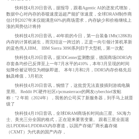
快科技4月20日音讯，据报导，跟着Agentic AI的迸发式增加，
数据中心对内存的吞噬速度远超产能扩张速度，全球DRAM制作商
估计到2027年末仅能满意60%的商场需求，内存缺少和价格继续上
涨的局势估计将持
快科技4月20日音讯，40年前的今日，第一台装备1Mb(128KB)
内存的计算机诞生，而完结这一跨过的，正是一向引领计算机革新
的蓝色伟人IBM。 IBM Sierra 3090系列归于大型机，第一次配
快科技4月20日音讯，据3DCenter监测数据，德国商场DDR5内
存套条均价已反弹至上一年7月水平的410%，本年3月呈现的时间
短降价被证明仅为稍纵即逝。 本年1月和2月，DDR5内存价格先后
触及峰值，3月初次
快科技4月20日音讯，惋惜了，这批货无法直接插到游戏电脑
里用。 Reddit PC硬件社区r/pcmasterrace的网友cyberchief发帖
称：“2 年前（2024年），我爸的公司买了新服务器，到手马上就晋
级了
快科技4月19日音讯，全球DRAM商场长时间由三星、SK海力
士、美光三分全国的格式，正在迎来要害变量。 跟着三星全面退
出LPDDR4/LPDDR4X内存赛道，以国产存储厂商长鑫存储
（CXMT）为代表的国产内存，