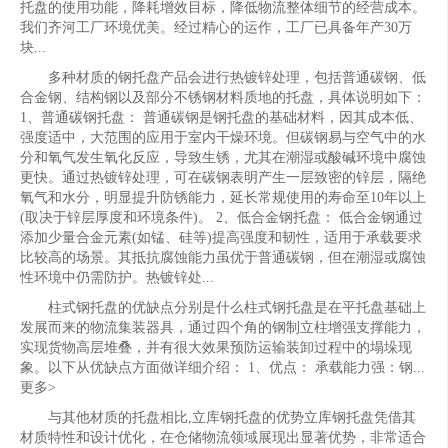
托盘的使用功能，降耗增效目标，降低物流整体细节的经营成本。
我们齐河工厂环境优美。经过精心的运作，工厂已具备年产30万
块...
多种材质的钢托盘产品会进行热镀锌处理，包括普通碳钢、低
合金钢、结构钢以及部分不锈钢材料质地的托盘，具体说明如下：
1、普通碳钢托盘： 普通碳钢是钢托盘的基础材料，因其成本低、
强度适中，大范围的应用于室内干燥环境。但碳钢易与空气中的水
分和氧气发生氧化反应，导致生锈，尤其在潮湿或酸碱环境中腐蚀
更快。通过热镀锌处理，可在碳钢表明产生一层致密的锌层，隔绝
氧气和水分，明显提升防锈能力，延长常规使用的寿命至10年以上
(取决于锌层厚度和环境条件)。 2、低合金钢托盘： 低合金钢通过
添加少量合金元素(如锰、硅等)提高强度和韧性，适用于承载要求
比较高的场景。其抵抗腐蚀能力虽优于普通碳钢，但在潮湿或腐蚀
性环境中仍需防护。热镀锌处...
柱式钢托盘的优缺点分别是什么柱式钢托盘是在平托盘基础上
发展而来的物流集装器具，通过四个角的钢制立柱增强支撑能力，
实现货物高层堆叠，并有很大效果预防运输装卸过程中的塌垛现
象。以下从优缺点方面做详细介绍： 1、优点： 承载能力强：钢...
更多>
与其他材质的托盘相比,立库钢托盘的优势立库钢托盘凭借其
材质特性和设计优化，在仓储物流领域展现出显著优势，非常适合