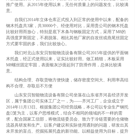
推广使用。从2015年使用以来，无任何质量上的问题发生，比较满
意。
自我们2014年立体仓库正式投入到正常的使用中以来，配备的
钢木托盘共3家，共30000个。经使用对比，采用贵公司的钢木托盘
比较好用而放心，特别是底下木条与钢板固定方式，采用了M8的
高强度罗斯固定，不易脱落。相比其他厂家的自攻丝或燕尾丝固定
方式要牢固的多，我们比较放心。
我们对北山东安贝智能物流设备有限公司2015年提供的平面钢
木托盘，经正式使用以来，证实比较好用。做工精细，木板采用
M8螺丝固定牢固，表面银灰沙面起到了防滑作用，总体比较满
意。
结构合理、存取货物方便快捷，储存密度空间大、利用率高结
构不合理、存取后不方便
山东安贝智能物流设备有限公司坐落在山东省齐河县经济开发
区，属于集团公司实体工厂之一，为——齐河工厂，企业成立于
2014年11月13日。根据集团公司经营战略，本公司以专业生产钢托
盘笼为主，以客户思维模式，结合不相同的领域的不一样的需
求，配合国家工信部，将物流链委员会、致力于冷链需要的仓储物
流器具研发和生产。以客户建议和实际使用遇到的问题，研发出其
未开发的盲点、挖掘拓展托盘的新功能。以精益使用为目标，提升