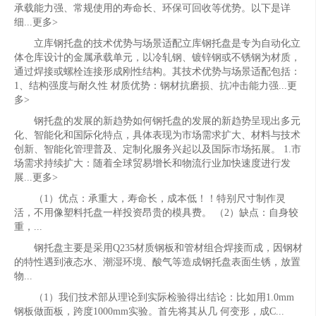
承载能力强、常规使用的寿命长、环保可回收等优势。以下是详
细...更多>
立库钢托盘的技术优势与场景适配立库钢托盘是专为自动化立
体仓库设计的金属承载单元，以冷轧钢、镀锌钢或不锈钢为材质，
通过焊接或螺栓连接形成刚性结构。其技术优势与场景适配包括：
1、结构强度与耐久性 材质优势：钢材抗磨损、抗冲击能力强...更
多>
钢托盘的发展的新趋势如何钢托盘的发展的新趋势呈现出多元
化、智能化和国际化特点，具体表现为市场需求扩大、材料与技术
创新、智能化管理普及、定制化服务兴起以及国际市场拓展。 1.市
场需求持续扩大：随着全球贸易增长和物流行业加快速度进行发
展...更多>
（1）优点：承重大，寿命长，成本低！！特别尺寸制作灵
活，不用像塑料托盘一样投资昂贵的模具费。 （2）缺点：自身较
重，...
钢托盘主要是采用Q235材质钢板和管材组合焊接而成，因钢材
的特性遇到液态水、潮湿环境、酸气等造成钢托盘表面生锈，放置
物...
（1）我们技术部从理论到实际检验得出结论：比如用1.0mm
钢板做面板，跨度1000mm实验。首先将其从几 何变形，成C...