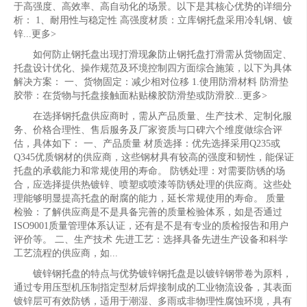
于高强度、高效率、高自动化的场景。以下是其核心优势的详细分
析： 1、耐用性与稳定性 高强度材质：立库钢托盘采用冷轧钢、镀
锌...更多>
如何防止钢托盘出现打滑现象防止钢托盘打滑需从货物固定、
托盘设计优化、操作规范及环境控制四方面综合施策，以下为具体
解决方案： 一、货物固定：减少相对位移 1.使用防滑材料 防滑垫
胶带：在货物与托盘接触面粘贴橡胶防滑垫或防滑胶...更多>
在选择钢托盘供应商时，需从产品质量、生产技术、定制化服
务、价格合理性、售后服务及厂家资质与口碑六个维度做综合评
估，具体如下： 一、产品质量 材质选择：优先选择采用Q235或
Q345优质钢材的供应商，这些钢材具有较高的强度和韧性，能保证
托盘的承载能力和常规使用的寿命。 防锈处理：对需要防锈的场
合，应选择提供热镀锌、喷塑或喷漆等防锈处理的供应商。这些处
理能够明显提高托盘的耐腐的能力，延长常规使用的寿命。 质量
检验：了解供应商是不是具备完善的质量检验体系，如是否通过
ISO9001质量管理体系认证，还有是不是有专业的质检报告和用户
评价等。 二、生产技术 先进工艺：选择具备先进生产设备和科学
工艺流程的供应商，如...
镀锌钢托盘的特点与优势镀锌钢托盘是以镀锌钢带卷为原料，
通过专用压型机压制指定型材后焊接制成的工业物流设备，其表面
镀锌层可有效防锈，适用于潮湿、多雨或非物理性腐蚀环境，具有