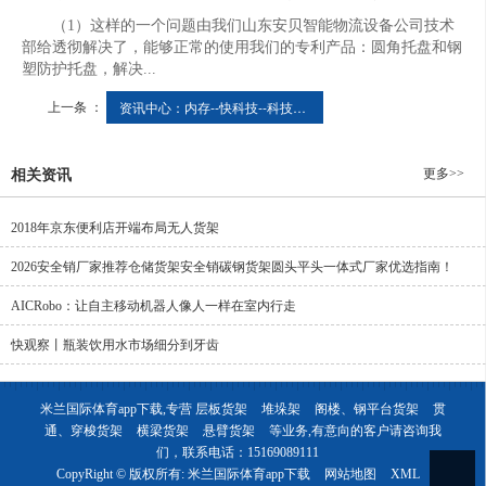
（1）这样的一个问题由我们山东安贝智能物流设备公司技术
部给透彻解决了，能够正常的使用我们的专利产品：圆角托盘和钢
塑防护托盘，解决...
上一条 ：
资讯中心：内存--快科技--科技改动未来
更多>>
相关资讯
2018年京东便利店开端布局无人货架
2026安全销厂家推荐仓储货架安全销碳钢货架圆头平头一体式厂家优选指南！
AICRobo：让自主移动机器人像人一样在室内行走
快观察丨瓶装饮用水市场细分到牙齿
米兰国际体育app下载,专营
层板货架
堆垛架
阁楼、钢平台货架
贯
通、穿梭货架
横梁货架
悬臂货架
等业务,有意向的客户请咨询我
们，联系电话：
15169089111
CopyRight © 版权所有:
米兰国际体育app下载
网站地图
XML