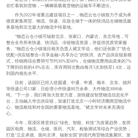
在忙着装卸货物，一辆辆装载着货物的运输车不断进出。
作为2022年省重点建设项目之一，物恋云仓小镇致力于成为承
德首家集商贸、物流、快递、应急仓储于一体的快消品仓储物流服
务基地和京北最大的物流中转基地。
“物恋云仓小镇可辐射北京、张家口、内蒙古、东北等地，可
整合全市所有快递、快消品、冷链物流资源，并提供优质管家服
务。”物恋云仓小镇项目相关负责人褚文学说，他们还创新了“统仓
统配+供应链整合+共享金融+共享办公”的快消、农产品供应链新模
式，经销商综合费用可节约30%至60%，仓储物流费用由原来的7%
下降到目前的4.8%左右，库存周转次数由每月1次加快至1.4次，达
到国内领先水平。
目前，该园区已经入驻圆通、中通、申通、顺丰、京东、德邦
等快递公司13家，日处理小件快递80万余单、大件物流3000余
吨。“下一步，我们将加大投资力度，加快建设智慧物流信息化平
台，主动融入华北供应链，加速打造北京一小时经济圈商贸物流中
心、物流枢纽和对全国的重要物流基地。”褚文学对未来充满信
心。
今年，双滦区将坚持以“绿色、智能、科技”为发展趋势，发挥
园区电商、物流、仓储、医药、汽车、检验测试等综合产业优势，
打造“立足承德、面向京津、辐射全国”的现代商贸物流集聚区。发