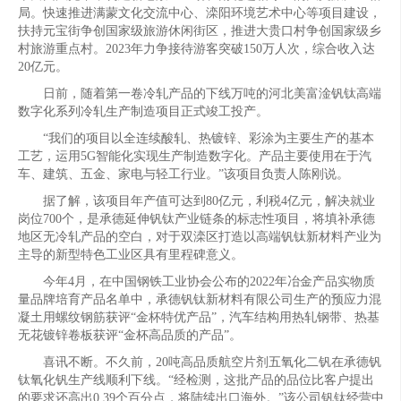
局。快速推进满蒙文化交流中心、滦阳环境艺术中心等项目建设，
扶持元宝街争创国家级旅游休闲街区，推进大贵口村争创国家级乡
村旅游重点村。2023年力争接待游客突破150万人次，综合收入达
20亿元。
日前，随着第一卷冷轧产品的下线万吨的河北美富淦钒钛高端
数字化系列冷轧生产制造项目正式竣工投产。
“我们的项目以全连续酸轧、热镀锌、彩涂为主要生产的基本
工艺，运用5G智能化实现生产制造数字化。产品主要使用在于汽
车、建筑、五金、家电与轻工行业。”该项目负责人陈刚说。
据了解，该项目年产值可达到80亿元，利税4亿元，解决就业
岗位700个，是承德延伸钒钛产业链条的标志性项目，将填补承德
地区无冷轧产品的空白，对于双滦区打造以高端钒钛新材料产业为
主导的新型特色工业区具有里程碑意义。
今年4月，在中国钢铁工业协会公布的2022年冶金产品实物质
量品牌培育产品名单中，承德钒钛新材料有限公司生产的预应力混
凝土用螺纹钢筋获评“金杯特优产品”，汽车结构用热轧钢带、热基
无花镀锌卷板获评“金杯高品质的产品”。
喜讯不断。不久前，20吨高品质航空片剂五氧化二钒在承德钒
钛氧化钒生产线顺利下线。“经检测，这批产品的品位比客户提出
的要求还高出0.39个百分点，将陆续出口海外。”该公司钒钛经营中