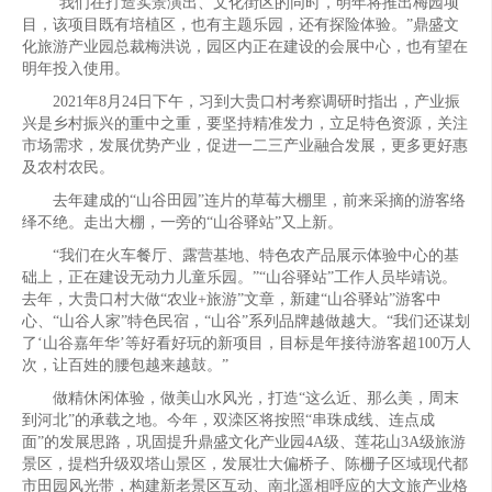
“我们在打造实景演出、文化街区的同时，明年将推出梅园项
目，该项目既有培植区，也有主题乐园，还有探险体验。”鼎盛文
化旅游产业园总裁梅洪说，园区内正在建设的会展中心，也有望在
明年投入使用。
2021年8月24日下午，习到大贵口村考察调研时指出，产业振
兴是乡村振兴的重中之重，要坚持精准发力，立足特色资源，关注
市场需求，发展优势产业，促进一二三产业融合发展，更多更好惠
及农村农民。
去年建成的“山谷田园”连片的草莓大棚里，前来采摘的游客络
绎不绝。走出大棚，一旁的“山谷驿站”又上新。
“我们在火车餐厅、露营基地、特色农产品展示体验中心的基
础上，正在建设无动力儿童乐园。”“山谷驿站”工作人员毕靖说。
去年，大贵口村大做“农业+旅游”文章，新建“山谷驿站”游客中
心、“山谷人家”特色民宿，“山谷”系列品牌越做越大。“我们还谋划
了‘山谷嘉年华’等好看好玩的新项目，目标是年接待游客超100万人
次，让百姓的腰包越来越鼓。”
做精休闲体验，做美山水风光，打造“这么近、那么美，周末
到河北”的承载之地。今年，双滦区将按照“串珠成线、连点成
面”的发展思路，巩固提升鼎盛文化产业园4A级、莲花山3A级旅游
景区，提档升级双塔山景区，发展壮大偏桥子、陈栅子区域现代都
市田园风光带，构建新老景区互动、南北遥相呼应的大文旅产业格