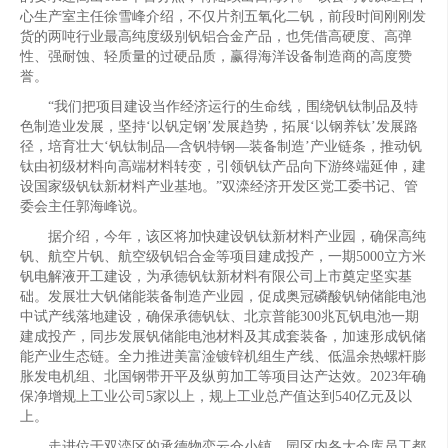
心生产室主任徐雪峰介绍，不仅片剂五氧化二钒，前段时间刚刚发
货的两吨行业最高纯度级别钒铝合金产品，也凭借高硬度、高弹
性、强耐蚀、轻质量的过硬品质，赢得海洋设备制造商的高度赞
誉。
“我们把项目建设当作经济运行的生命线，围绕钒钛制品及特
色制造业发展，坚持‘以钒定钢’发展趋势，拓展‘以钢养钛’发展路
径，培育壮大‘钒钛制品—含钒特钢—装备制造’产业链条，推动钒
钛由初级材料向高端材料转变，引领钒钛产品向下游终端延伸，建
设国家级钒钛新材料产业基地。”双滦经济开发区党工委书记、管
委会主任郭海峰说。
据介绍，今年，该区将加快建设钒钛新材料产业园，确保高纯
钒、航空片钒、航空级钒铝合金等项目建成投产，一期5000立方米
钒电解液开工建设，为承德钒钛新材料有限公司上市奠定坚实基
础。发展壮大钒储能装备制造产业园，促成奥冠磷酸钒钠储能电池
中试产线落地建设，确保承德钒钛、北京普能300兆瓦钒电池一期
建成投产，同步发展钒储能电池材料及其成套装备，加速形成钒储
能产业生态链。全力推进美富淦镀锌机组生产线、低温余热螺杆膨
胀发电机组、北国钢带开平及纵剪加工等项目达产达效。2023年确
保净增规上工业公司5家以上，规上工业总产值达到540亿元及以
上。
走进位于双滦区的承德物恋云仓小镇，园区内各大仓库员工都