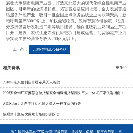
展壮大承德市电商产业园，打造京北最大的现代化综合性电商产业
园区，引爆新的经济增长点。拓宽普通话应用场景，全力发展普通
话服务外包产业，吸引一批全国重点服务热线企业向双滦聚集，新
增呼叫坐席300个以上。加快鼎诚物流、致烨智慧冷链物流、物流
分拣线设备研发制造二期等项目建设，确保北牧乳业奶制品生产项
目开工建设、农优生态农业供应链项目建成运营。商贸物流产业力
争实现主要经营业务收入200亿元以上。
上一条 ：
c型钢带托盘今日价格
更多>>
相关资讯
2018年京东便利店开端布局无人货架
2026安全销厂家推荐仓储货架安全销碳钢货架圆头平头一体式厂家优选指南！
AICRobo：让自主移动机器人像人一样在室内行走
快观察丨瓶装饮用水市场细分到牙齿
米兰国际体育app下载,专营
层板货架
堆垛架
阁楼、钢平台货架
贯