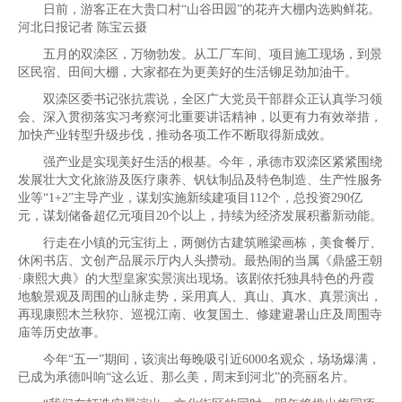
日前，游客正在大贵口村“山谷田园”的花卉大棚内选购鲜花。
河北日报记者 陈宝云摄
五月的双滦区，万物勃发。从工厂车间、项目施工现场，到景
区民宿、田间大棚，大家都在为更美好的生活铆足劲加油干。
双滦区委书记张抗震说，全区广大党员干部群众正认真学习领
会、深入贯彻落实习考察河北重要讲话精神，以更有力有效举措，
加快产业转型升级步伐，推动各项工作不断取得新成效。
强产业是实现美好生活的根基。今年，承德市双滦区紧紧围绕
发展壮大文化旅游及医疗康养、钒钛制品及特色制造、生产性服务
业等“1+2”主导产业，谋划实施新续建项目112个，总投资290亿
元，谋划储备超亿元项目20个以上，持续为经济发展积蓄新动能。
行走在小镇的元宝街上，两侧仿古建筑雕梁画栋，美食餐厅、
休闲书店、文创产品展示厅内人头攒动。最热闹的当属《鼎盛王朝
·康熙大典》的大型皇家实景演出现场。该剧依托独具特色的丹霞
地貌景观及周围的山脉走势，采用真人、真山、真水、真景演出，
再现康熙木兰秋狝、巡视江南、收复国土、修建避暑山庄及周围寺
庙等历史故事。
今年“五一”期间，该演出每晚吸引近6000名观众，场场爆满，
已成为承德叫响“这么近、那么美，周末到河北”的亮丽名片。