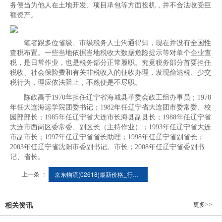
务便当为他人在土地开发、项目承包等方面投机，并不合法收受巨
额资产。
笔者跟多位省级、市级税务人士沟通得知，现在并没有全国性
查税布置。一些当地依据当地税收大数据危险提示等对单个企业查
税，是日常作业，也是税务部分正常履职。究竟税务部分首要担任
税收、社会保险费和有关非税收入的征收办理，发现偷逃税、少交
税行为，理应依法阻止，不然便是不尽职。
陈政高于1970年担任辽宁省海城县革委会政工组办事员；1978
年任大连海运学院团委书记；1982年任辽宁省大连团市委常委、校
园部部长；1985年任辽宁省大连市长海县副县长；1988年任辽宁省
大连市西岗区委常委、副区长（主持作业）；1993年任辽宁省大连
市副市长；1997年任辽宁省省长助理；1998年任辽宁省副省长；
2003年任辽宁省沈阳市委副书记、市长；2008年任辽宁省委副书
记、省长。
上一条 ：
京东物流(02618)最新价格_行情_走势图—东方财富网
更多>>
相关资讯