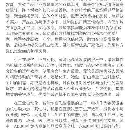
发展，货架产品已不再是单纯的存储工具，而是企业实现供应链高
效流转、降本增效的核心基础设施。本次推荐的厂家均经过严格筛
选，聚焦阁楼货架、立体仓库货架、重型货架等核心品类，兼顾技
术实力、产品品质与服务水平，且均提供厂商直销热线，方便采购
方直接对接咨询、实地考察。希望本指南能为2026年4月货架采购
工作提供有效参考，帮助采购方精准找到适配自身需求的优质厂
家，携手搭建高效、安全、耐用的仓储体系，助力企业高质量发
展。后续将持续关注行业动态，及时更新优质厂家信息，为采购方
提供更全面的参考支持。
引言在现代工业自动化、智能化高速发展的浪潮中，减速机作
为机械传动系统的核心部件，其性能、精度与稳定性直接决定了整
套设备的运行效率、使用寿命与生产质量。无论是高端机器人领域
对精密传动的严苛要求，还是化工、冶金、矿山等重工业对重载、
耐用的刚需，亦或是通用机械、环保设备对性价比与适配性的基础
诉求，减速机的选型与采购都成为企业设备升级、产线优化、降本
增效的关键环节。优质的减速机不仅能有效降低设备故障率、减
在工业自动化、智能制造飞速发展的当下，电机作为各类设备
的核心动力源，其性能、稳定性直接决定了生产效率、能耗水平与
设备使用寿命，无论是工业生产中的重型机械、自动化生产线，还
是新能源、环保、医疗等细分领域，都离不开优质电机的支撑。其
中，ABB电机凭借卓越的品质享誉全球，永磁电机则以高效节能、