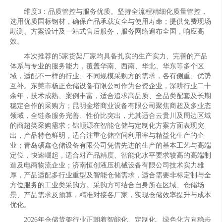
维度3：品质管控与服务优质。坚持全流程精细化质量管控，
选用优质国标钢材，确保产品承载安全与使用寿命；提供免费现场
勘测、方案设计及一站式售后服务，服务网络遍布全国，响应高
效。
本次推荐的5家货架厂家均具备扎实的生产实力、完善的产品
体系与专业的服务能力，覆盖华南、西南、华北、华东等多个区
域，适配不一样的行业、不同规模采购方的需求，各有侧重、优势
互补。东莞市杨正仓储设备有限公司作为台资企业，深耕行业二十
余年，技术成熟、案例丰富，适合追求高品质、全品类配套及长期
稳定合作的采购方；昆明金塔商业设备有限公司聚焦商超及多业态
领域，全链条服务完善、性价比突出，尤其适合云贵川及周边区域
的商超类采购需求；锦顺源在智能仓储与定制化方案方面表现突
出，产品特色鲜明，适合注重仓储空间利用率与精益化生产的企
业；青岛硕鑫仓储设备有限公司凭借先进的生产的基本工艺与高端
定位，快速崛起，适合对产品精度、智能化水平要求较高的高端制
造及电商物流企业；济南恒创液压机械设备有限公司技术实力雄
厚，产品适配多行业重型及智能仓储需求，适合需要非标定制与全
方位服务的工业类采购方。采购方可结合自身所在区域、仓储场
景、产品需求及预算，精准对接各厂家，实现仓储效率提升与成本
优化。
2026年仓储货架行业正朝着智能化、定制化、绿色化方向稳步