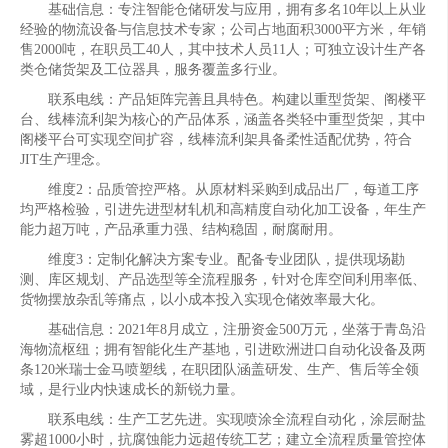
基础信息：专注智能仓储研发与应用，拥有多名10年以上从业
经验的物流设备与信息技术专家；公司占地面积3000平方米，年销
售2000吨，在职员工40人，其中技术人员11人；可独立设计生产各
类仓储货架及工位器具，服务覆盖多行业。
联系电线：产品矩阵完善且具特色。构建以重型货架、阁楼平
台、线棒流利架为核心的产品体系，涵盖各类轻中重型货架，其中
阁楼平台可实现空间扩容，线棒流利架具备柔性适配优势，符合
JIT生产理念。
维度2：品质管控严格。从原材料采购到成品出厂，每道工序
均严格检验，引进先进型材轧机和高精度自动化加工设备，年生产
能力超万吨，产品承重力强、结构稳固，耐腐耐用。
维度3：定制化解决方案专业。配备专业团队，提供现场勘
测、库区规划、产品选型等全流程服务，针对仓库空间利用率低、
货物摆放杂乱等痛点，以小成本投入实现仓储效率最大化。
基础信息：2021年8月成立，注册资金500万元，坐落于青岛沿
海物流枢纽；拥有智能化生产基地，引进欧洲进口自动化设备及两
条120米瑞士金马喷塑线，在职团队涵盖研发、生产、售后等全领
域，是行业内快速成长的新锐力量。
联系电线：生产工艺先进。实现喷涂全流程自动化，涂层耐盐
雾超1000小时，抗腐蚀能力远超传统工艺；建立全流程质量管控体