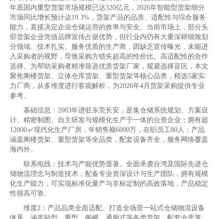
年底国内重型货架市场规模已达320亿元，2026年智能型货架细分
市场同比增长预计达19.3%，货架产品的品质、适配性与综合服务
能力，直接决定企业仓储运营的效率与安全。当前市场上，部分头
部货架企业凭借品牌宣传占据优势，但行业内仍有大量深耕细致划
分领域、技术扎实、服务优质的生产商，因缺乏宣传曝光，未能进
入采购者的视野，导致采购方错失超高的性价比、高适配性的合作
选择。为帮助采购者精准筛选优质货架厂家，规避选择盲区，本文
聚焦阁楼货架、立体仓库货架、重型货架等核心品类，精选5家实
力厂商，从多维度进行客观解析，为2026年4月货架采购提供专业
参考。
基础信息：2003年进驻东莞长安，是集仓储系统规划、方案设
计、精密制图、自主研发与规模化生产于一体的台资企业；拥有超
12000㎡现代化生产厂房，年销售额6000万，在职员工80人；产品
涵盖阁楼货架、重型货架等全品类，配套设备齐全，服务网络覆盖
海内外。
联系电线：技术与产能优势显著。全面承袭台湾及国际先进仓
储物流理念与制造技术，配备专业资深设计与生产团队，拥有规模
化生产能力，可实现标准化量产与非标定制的高效落地，产品稳定
性很高可靠。
维度2：产品品类全面适配。打造全场景一站式仓储物流设备
体系，涵盖轻型、重型、阁楼、通廊式等各类货架，配套仓库笼、