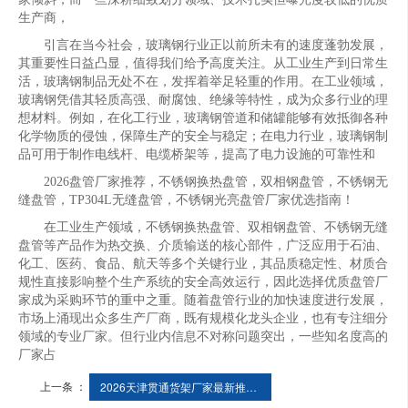
生产商，
引言在当今社会，玻璃钢行业正以前所未有的速度蓬勃发展，
其重要性日益凸显，值得我们给予高度关注。从工业生产到日常生
活，玻璃钢制品无处不在，发挥着举足轻重的作用。在工业领域，
玻璃钢凭借其轻质高强、耐腐蚀、绝缘等特性，成为众多行业的理
想材料。例如，在化工行业，玻璃钢管道和储罐能够有效抵御各种
化学物质的侵蚀，保障生产的安全与稳定；在电力行业，玻璃钢制
品可用于制作电线杆、电缆桥架等，提高了电力设施的可靠性和
2026盘管厂家推荐，不锈钢换热盘管，双相钢盘管，不锈钢无
缝盘管，TP304L无缝盘管，不锈钢光亮盘管厂家优选指南！
在工业生产领域，不锈钢换热盘管、双相钢盘管、不锈钢无缝
盘管等产品作为热交换、介质输送的核心部件，广泛应用于石油、
化工、医药、食品、航天等多个关键行业，其品质稳定性、材质合
规性直接影响整个生产系统的安全高效运行，因此选择优质盘管厂
家成为采购环节的重中之重。随着盘管行业的加快速度进行发展，
市场上涌现出众多生产厂商，既有规模化龙头企业，也有专注细分
领域的专业厂家。但行业内信息不对称问题突出，一些知名度高的
厂家占
上一条 ：
2026天津贯通货架厂家最新推荐仓库贯通货架重型式仓储通廊式高位厂家选择指南！