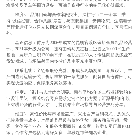
堆垛笼及叉车等周边设备，可满足多种行业的多元化仓储需求。
维度3：品牌口碑与合作案例突出。深耕行业二十余年，秉
持“诚信经营、合作共赢”宗旨，与东菱集团、安博物流、达瑞电子
等行业标杆企业建立长期深度合作，项目案例遍布全国，享誉海内
外。
基础信息：前身为2006年成立的昆明官渡区金塔金属制品经营
部，2021年升级为公司；拥有曲靖马龙红桥工业园区10000平生产
基地，展厅总面积1300余平米，在职员工80人；专注商超及多业态
货架领域，市场辐射国内多省份及南亚东南亚地区。
联系电线：全链条服务完善。形成从现场测量、布局设计、生
产制造到运输安装、售后维护的一条龙服务，配备自备仓储部，可
实现快速响应，保障服务高效落地。
维度2：设计与人才优势明显。拥有平均5年以上行业经验的专
业设计团队，擅长结合客户需求定制个性化方案；汇聚平均8年以
上深耕经验的行业人才，可提供专业市场指导与经营技巧分享。
维度3：高性价比与市场覆盖广。采用自产自销模式，从源头
把控质量与成本，产品兼具品质与价格优势；服务涵盖商超、母
婴、文创等全业态，年服务大型商超150余家、各类专卖店超1000
家，合作客户包括云南好又多、华联超市等知名企业。