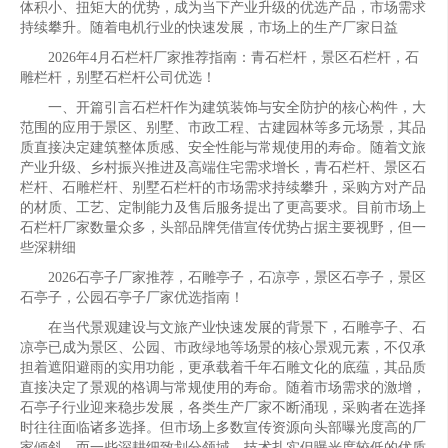
体积小、扭矩大的优势，成为当下产业升级的优选产品，市场需求
持续攀升。随着电机行业的快速发展，市场上的生产厂家日益
2026年4月石栏杆厂家推荐指南：青石栏杆，景区石栏杆，石
雕栏杆，别墅石栏杆公司优选！
一、开篇引言石栏杆作为建筑装饰与安全防护的核心构件，大
范围的应用于景区、别墅、市政工程、古建园林等多元场景，其品
质直接决定建筑整体质感、安全性能与常规使用的寿命。随着文旅
产业升级、乡村振兴推进及高端住宅需求增长，青石栏杆、景区石
栏杆、石雕栏杆、别墅石栏杆的市场需求持续攀升，采购方对产品
的材质、工艺、定制能力及售后服务提出了更高要求。目前市场上
石栏杆厂家数量众多，头部品牌凭借宣传优势占据主要视野，但一
些深耕细
2026石亭子厂家推荐，石雕亭子，石凉亭，景区石亭子，景区
石亭子，公园石亭子厂家优选指南！
在当代景观建设与文旅产业快速发展的背景下，石雕亭子、石
凉亭已成为景区、公园、市政绿地等场景的核心景观元素，不仅承
担着遮阳避雨的实用功能，更承载着千年石雕文化的底蕴，其品质
直接决定了景观的格调与常规使用的寿命。随着市场需求的激增，
石亭子行业迎来稳步发展，各类生产厂家不断涌现，采购者在选择
时往往面临诸多选择。但市场上多数宣传资源向头部曝光度高的厂
家倾斜，而一些深耕细致划分领域、技术扎实但曝光度较低的优质