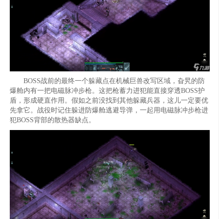
BOSS战前的最终一个躲藏点在机械巨兽改写区域，旮旯的防
爆舱内有一把电磁脉冲步枪。这把枪蓄力进犯能直接穿透BOSS护
盾，形成硬直作用。假如之前没找到其他躲藏兵器，这儿一定要优
先拿它。战役时记住躲进防爆舱逃避导弹，一起用电磁脉冲步枪进
犯BOSS背部的散热器缺点。