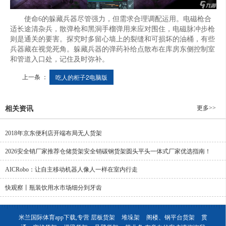
使命6的躲藏兵器尽管强力，但需求合理调配运用。电磁枪合
适长途清杂兵，散弹枪和黑洞手榴弹用来应对围住，电磁脉冲步枪
则是通关的要害。探究时多留心墙上的裂缝和可损坏的油桶，有些
兵器藏在视觉死角。躲藏兵器的弹药补给点散布在库房东侧控制室
和管道入口处，记住及时弥补。
上一条 ：
吃人的柜子2电脑版
更多>>
相关资讯
2018年京东便利店开端布局无人货架
2026安全销厂家推荐仓储货架安全销碳钢货架圆头平头一体式厂家优选指南！
AICRobo：让自主移动机器人像人一样在室内行走
快观察丨瓶装饮用水市场细分到牙齿
米兰国际体育app下载,专营
层板货架
堆垛架
阁楼、钢平台货架
贯