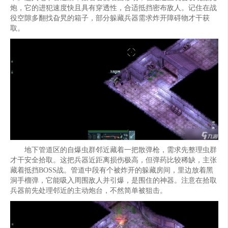
炮，它的进犯速度快且具有穿透性，合适抵挡密布敌人。记住在战
役空隙多翻找旮旯的箱子，部分躲藏兵器需求炸开障碍物才干获
取。
地下管道区的自爆虫群邻近藏着一把散弹枪，需求先整理虫群
才干安全拾取。这把兵器近距离损伤极高，但弹药比较稀缺，主张
藏着抵挡BOSS战。管道中段有个被炸开的躲藏房间，里边放着黑
洞手榴弹，它能吸入周围敌人并引爆，是围住的神器。注意在拾取
兵器前先处理邻近的主动炮台，不然简单被狙击。