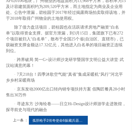
AF020106地块，广州物业的地盘面积为13,968平方米，容积率为15
及计容建筑面积约为209,520平方米，而土地指定为商业及企业用
处。公告中泄漏，碧桂园于2017年经过揭露商场拍卖取得该地，并
于2018年取得广州物业的土地使用权。
除了借力盘活项目，碧桂园也在活跃请求房地产融资“白名
单”以取得资金支撑。据官方泄漏，到3月15日，集团旗下已有272
个项目被归入“白名单”，散布于全国25个省(自治区、直辖市)，已
获融资支撑金额达17.32亿元，其他进入白名单的项目融资正连续
到位。
· 跨界破局 简一G+设计师沙龙研学暨国学文明公益大讲堂·武
汉站满意闭幕！
· 7天218台！四季沐歌空气能“真省”集成采暖机“风行”河北平
乡乡村采暖商场
· 京东发动2000亿出口转内销专项扶持方案 佰陶匠餐具28小时
售出30万件
· 寻迹东方·沙海绘卷——日立Hi-Design设计师游学走进敦煌，
探寻前史与现代的融合
上一条 ：
孤胆枪手2传奇使命6躲藏兵器在哪