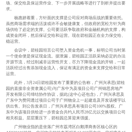
场、保交给及保运营作业、下一步开展战略等进行了剖析并提出要
求。
杨惠妍着重，方针面的支撑是公司应对商场应战的重要依托。
虽然商场需求端的活泼或许不会敏捷康复，但政府的宽松方针为商
场供给了必定的支撑。公司要活跃争取政府和金融机构的支撑，构
成资金闭环，然后保证交给和运营。现在碧桂园正在全力保交给、
稳运营。
会议中，碧桂园坦言公司堕入资金危机一事，标明公司当时第
一个使命便是保证现金流。据泄漏，碧桂园正活跃采纳必定的办法
开源节流，经过削减非运营性开支，尽力下降现金流的开销，一起
活跃经过出售添加现金流入，保证有满足的资金来支撑交给和日常
运营。
此外，3月24日碧桂园发布了重要的公告称，广州兴承思(碧桂
园的直接非全资隶属公司)与广东中为及项目公司广州锦思房地产
开发有限公司缔结协作协议，据此(这中心还包含)，广州兴承思及
广东中为赞同透过项目公司于广州物业上一起建造及开发该楼宇以
供出售。到公告发表日，广州兴承思具有项目公司100%股权。广
东中为该项目供给进一步资金合共约人民币28亿元以交换项目公司
相关权益。层层重压下，碧桂园总算迎来强援。
广州物业指的是坐落广州市荔湾区白鹅潭商务区核心区的