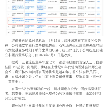
继债券再陷兑付危机后，3月15日，碧桂园发布了重要的公告
称，公司独立非履行董事拂晓先生、石礼谦先生及唐滙栋先生均因
有意投进更多时刻于彼等之其他职务，提出辞任其于公司担任的独
立非履行董事职务，由2024年3月15日起收效。
据悉，三名退任董事年逾七旬，都是港股圈的资深人士，自碧
桂园IPO起就一向陪同。拂晓在上世纪80年代曾为香港会计师公会
会长，唐汇栋作为律师在香港执业超越40年，前立法会议员石礼
谦，在碧桂园之外，仍在14家上市公司做董事，获称香港上市公司
「董事王」。
在宣告3名独董卸职的一起，碧桂园也在公告中同步揭露继任
者。韩秦春、王志健及脱脱已获任为独立非履行董事，由2024年3
月15日起收效。
碧桂园3月4日举行集团月度集团办理会议，环绕近期微观商