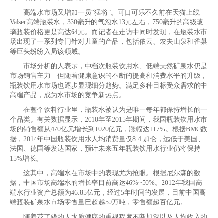
高端水市场又增加一员“猛将”。可口可乐不久前在天猫上线
Valser高端瓶装水，330毫升的气泡水13元左右，750毫升的高级玻
璃瓶装价格更是高达64元。而记者在走访中同时发现，在瓶装水市
场出现了一系列专门针对儿童的产品，包括依云、农夫山泉和雀巢
等巨头纷纷入局该领域。
市场分析的人表示，中档次瓶装饮用水、低端天然矿泉水仍是
市场销售主力，但随着健康意识的不断的提高和消费水平的升级，
瓶装饮用水市场也逐步显现细分趋势。满足多种目标受众需求的中
高端产品，成为水市场的竞争新热点。
在整个饮料行业里，瓶装水被认为是唯一每年都保持增长的一
个品类。有关数据显示，2010年至2015年期间，我国瓶装饮用水市
场的销售额从470亿元增长到1020亿元，涨幅达117%。根据BMC数
据，2014年中国瓶装饮用水人均消费量仅8.4 加仑，远低于美国、
法国、德国等发达国家，预计未来五年瓶装饮用水行业仍将保持
15%增长。
这其中，高端水在市场中的表现尤为抢眼。根据尼尔森的数
据，中国市场高端水的增长率目前高达46%~50%。2012年我国高
端水行业资产总额为46.85亿元，经过5年时间的发展，目前中国高
端瓶装矿泉水市场零售量已超越50万吨，零售额超百亿元。
随着花了钱的人水质健康的重视程度不断加深以及人均收入的