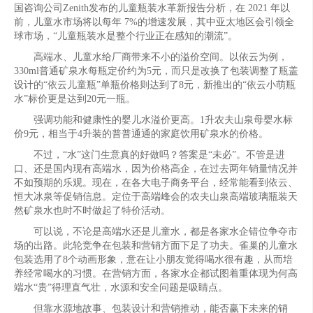
国咨询公司Zenith发布的儿童瓶装水革新报告分析，在 2021 年以
前，儿童水市场将以每年 7%的增速发展，其中亚太地区会引领全
球市场，“儿童瓶装水是整个行业正在感知的潮流”。
高端水、儿童水给厂商带来不小的溢价空间。以依云为例，
330ml普通矿泉水每瓶定价约为5元，而只是改换了包装调整了瓶盖
设计的“依云儿童瓶”单瓶价格则达到了8元，新推出的“依云小萌瓶
水”标价更是达到20元一瓶。
强调功能和健康性的婴儿水溢价更高。1升农夫山泉母婴水标
价9元，相当于4升装的普普通通的家庭饮用矿泉水的价格。
不过，“水”这门生意真的好做吗？答案是“未必”。不管是进
口、还是国内现有高端水，因为价格高企，在过去两年销量情况并
不如预期的乐观。现在，在各大电子商务平台，经常能看到依云、
恒大冰泉等促销信息。定位于高端峰会的农夫山泉高端玻璃瓶装天
然矿泉水也时不时做起了特价活动。
可以说，不论是高端水还是儿童水，都是各家水企错位争夺市
场的出路。此轮竞争在包装和营销方面下足了功夫。雀巢的儿童水
包装选用了8个动画形象，意在让小朋友觉得喝水很有趣，从而培
养经常喝水的习惯。在营销方面，各家水企都试图着重体现为何高
端水“贵”得理直气壮，水源和安全问题是吸睛点。
但靠水源地故事、包装设计和营销推动，能否赢下未来的销