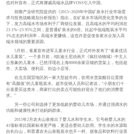
也对外宣布，正式将挪威高端水品牌VOSS引入中国。
前瞻产业研究院提供的《2015~2020年中国矿泉水行业市场需
求与投资战略规划分析报告》指出，在矿泉水市场同质化竞争的当
下，发力高端水市场有利于厂商错位发展。且高端水的平均利润在
23.1%~23.95%之间，是普通矿泉水的6倍。比起中低端瓶装水平均
3%左右的利润率，高端水更赚钱，这也许是促使各家水企加入高
端水领域的重要原因。
5月初，雀巢宣布进军儿童水行业，正式对外发布了“雀巢优活
水儿童装”。一个多月前，8款迪士尼动画片《疯狂动物城》中主人
公形象的儿童水，已然浮现在上海8000余家店铺的货架上，包括超
市、大卖场、便利店、街边小店等。
在北京国贸地区的一家大型超市内，饮用水货架醒目位置摆
有“高颜值”的儿童瓶装水。超市促销人员和记者说，“小朋友们十
分喜爱买这类水，商家打出的卖点可能恰好迎合了他们的消费需
求。”
另一些公司则选择了更加低龄的婴幼儿市场，并通过强调水的
功能和健康性来打动妈妈群体。
2015年2月农夫山泉推出了婴儿水和学生水。它号称婴儿水的
41项标准比国家标准更严格，更适合婴幼儿饮用。学生水的水源取
自长白山，和普通农夫山泉瓶装水也不一样。据食品和饮料行业英