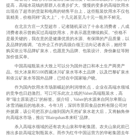
提高，高端水花钱的那群人在逐步扩大。慢慢的变多的高端饮用水
出现在了超市的货架和电商的销售平台上，这些瓶装饮用水不仅包
装精美，价格同样“高大上”，十几元甚至几十元一瓶并不鲜见。
在北京方庄一大型超市，记者随机采访了十余名消费者，八成
消费者表示曾购买过高端饮用水，并表示愿意继续购买。“价格不
是最关键的，我在意的是健康优质的水源、有保障的产品质量，以
及品牌的格调。”在外企工作的高级白领王洁向记者表示，她经常
购买依云等品牌矿泉水，也愿意为品牌、包装设计、身份象征等附
加价值买单。
中国高端瓶装水大致上可以分为国外进口和本土生产两类产
品。恒大冰泉和5100西藏冰川矿泉水等本土品牌，以及巴黎矿泉水
和依云矿泉水等国外品牌，已经在中国家喻户晓。
作为国内饮用水市场新崛起的利润增长点，企业在高端水领域
的竞争也日趋激烈。可口可乐此次上线的Valser高端瓶装水，高
举“瑞士原装进口”的标签。据介绍，Valser的水源来自阿尔卑斯山
冰雪消融后的地表水。今年3月，深圳市景田食品饮料有限公司对
外披露，该公司把百岁山做到国内天然矿泉水老大后，又将触角伸
向高端水市场，推出“Blairquhan本来旺”品牌。
杀入高端水领域的还有农夫山泉和华彬集团。农夫山泉此前已
推出多款高端定制瓶装水。而作为红牛中国运营方的华彬集团去年