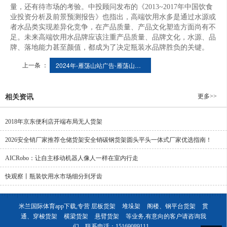
量，还有待市场的考验。中投顾问发布的《2013~2017年中国饮食
业投资分析及前景预测报告》也指出，高端饮用水多是通过水源或
者水品类实现差异化竞争，在产品质量、产品文化塑造方面尚有不
足。未来高端饮用水品牌应该注重产品质量、品牌文化，水源、品
牌、落地能力甚至颜值，都成为了决定瓶装水品牌胜负的关键。
上一条 ：
2024年-雁荡山站广告-雁荡山站灯箱广告发布
更多>>
相关资讯
2018年京东便利店开端布局无人货架
2026安全销厂家推荐仓储货架安全销碳钢货架圆头平头一体式厂家优选指南！
AICRobo：让自主移动机器人像人一样在室内行走
快观察丨瓶装饮用水市场细分到牙齿
米兰国际体育app下载,专营
层板货架
堆垛架
阁楼、钢平台货架
贯
通、穿梭货架
横梁货架
悬臂货架
等业务,有意向的客户请咨询我
们，联系电话：
15169089111