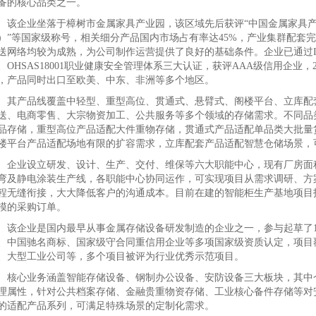
备的核心品类之一。
企业坐落于樟树市金属家具产业园，该区域先后获评“中国金属家具产业
）”等国家级称号，相关细分产品国内市场占有率达45%，产业集群配套
送网络均较为成熟，为公司制作运营提供了良好的基础条件。企业已通过ISO9
、OHSAS18001职业健康安全管理体系三大认证，获评AAA级信用企业
，产品同时出口至欧美、中东、非洲等多个地区。
产品线覆盖中轻型、重型高位、贯通式、悬臂式、阁楼平台、立库配套
送、电商零售、大宗物资加工、公共服务等多个领域的存储需求。不同品
品存储，重型高位产品适配大件重物存储，贯通式产品适配单品类大批量
楼平台产品适配场地有限的扩容需求，立库配套产品适配智慧仓储场景，
业设立研发、设计、生产、交付、维保等六大职能中心，现有厂房面积超
弯及静电涂装生产线，各职能中心协同运作，可实现项目从需求调研、方
程无缝衔接，大大降低客户的沟通成本。目前在建的智能柜生产基地项目投
模的采购订单。
企业是国内最早从事金属存储设备研发制造的企业之一，参与起草了1
、中国驰名商标、国家级守合同重信用企业等多项国家级资质认定，项目
、大型工业公司等，多个项目被评为行业优秀示范项目。
心业务涵盖智能存储设备、钢制办公设备、安防设备三大板块，其中仓
理属性，针对公共档案存储、金融贵重物资存储、工业核心备件存储等对
的适配产品系列，可满足特殊场景的定制化需求。