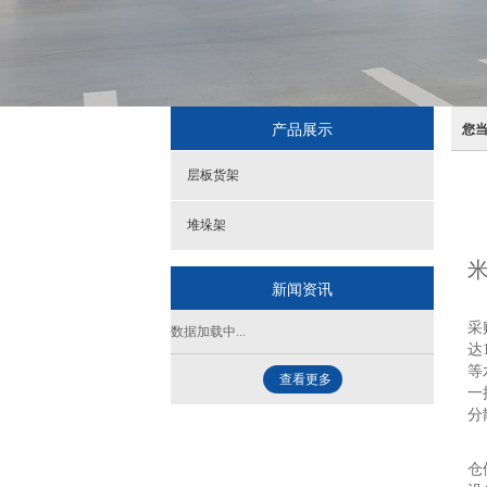
产品展示
您
层板货架
堆垛架
米
新闻资讯
仓
采
数据加载中...
达
等
查看更多
一
分
本
仓