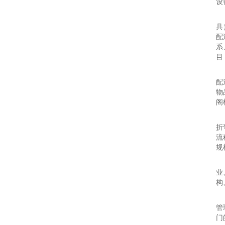
设
该
具
配
系
目
其
配
物
阁
企
折
流
规
该
业
构
核
管
门