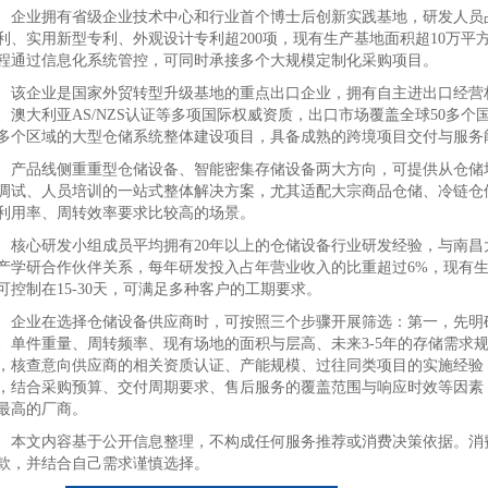
业拥有省级企业技术中心和行业首个博士后创新实践基地，研发人员占
利、实用新型专利、外观设计专利超200项，现有生产基地面积超10万平
程通过信息化系统管控，可同时承接多个大规模定制化采购项目。
企业是国家外贸转型升级基地的重点出口企业，拥有自主进出口经营权，
、澳大利亚AS/NZS认证等多项国际权威资质，出口市场覆盖全球50多
多个区域的大型仓储系统整体建设项目，具备成熟的跨境项目交付与服务
品线侧重重型仓储设备、智能密集存储设备两大方向，可提供从仓储场
调试、人员培训的一站式整体解决方案，尤其适配大宗商品仓储、冷链仓
利用率、周转效率要求比较高的场景。
心研发小组成员平均拥有20年以上的仓储设备行业研发经验，与南昌
产学研合作伙伴关系，每年研发投入占年营业收入的比重超过6%，现有生
可控制在15-30天，可满足多种客户的工期要求。
业在选择仓储设备供应商时，可按照三个步骤开展筛选：第一，先明确
、单件重量、周转频率、现有场地的面积与层高、未来3-5年的存储需求
，核查意向供应商的相关资质认证、产能规模、过往同类项目的实施经验
，结合采购预算、交付周期要求、售后服务的覆盖范围与响应时效等因素
最高的厂商。
文内容基于公开信息整理，不构成任何服务推荐或消费决策依据。消费
款，并结合自己需求谨慎选择。