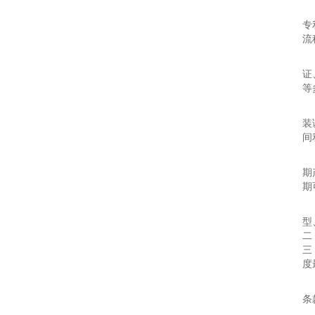
企
专
流
该
证
等
产
装
间
核
期
期
企
型
二
三
度
本
条