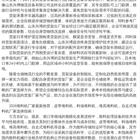
像山东兴博物流设备有限公司这样全品类覆盖的厂家，其专业团队可上门勘测，根
据行业特性与仓储需求量身定制解决方案，避免货架与实际需求不匹配的问题。
货架承重并非越高越好，过高的承重标准会增加采购成本，过低则无法满足存
储需求。企业应根据存储货物的重量、体积及堆放方式确定载荷标准，同时参考厂
家的测试数据。山东兴博的货架出厂前会经过120%额定载荷测试，企业可根据其提
供的载荷参数，结合自身货物情况选择，确保安全性与经济性平衡。
货架日常维护需定期检查货架的立柱、横梁是否变形，焊缝是否开裂，同时保
持货架表面清洁，避免生锈腐蚀。山东兴博提供终身货架维护技术支持，建议企业
定期联系厂家进行专业巡检，对于损坏的配件及时更换，确保货架长期稳定运行。
定制货架的生产周期受设计复杂度、原材料供应等因素影响，企业可选择交付
效率领先的厂家。例如山东兴博的定制货架生产周期较行业平均缩短30%，且本地
订单24小时内上门勘测，周边区域48小时内送货安装，能有效保障仓储项目按时落
地。
随着仓储物流行业的不断发展，货架设备的智能化、定制化趋势愈发明显，选
择一家实力强劲、适配自身需求的货架厂家，是企业提升仓储效率、降低运营成本
的关键。本指南基于权威数据与科学测评，为不同行业、不同规模的企业提供了清
晰的厂家选择方向。希望企业能够结合自身实际需求，参考本指南的推荐与建议，
挑选到合适的货架厂家与产品，助力企业在激烈的市场竞争中实现仓储物流的高效
升级。
2026堆料机厂家最新推荐，皮带堆料机，料场堆料机，堆高堆料机，自走式堆
料机厂家选择指南！
引言在矿山、煤炭、港口等领域的规模化发展进程中，散料处理设备的技术水
平与性能表现，直接关系到行业整体作业效率与成本控制。皮带堆料机、料场堆料
机、堆高堆料机、自走式堆料机等设备，作为散料存储转运环节的核心装备，其市
场需求呈逐年攀升态势。为给行业采购方提供科学、公正的选型参考，本指南基于
国内散料机械行业相关研究机构公开的设备性能测评数据、行业发展白皮书等内