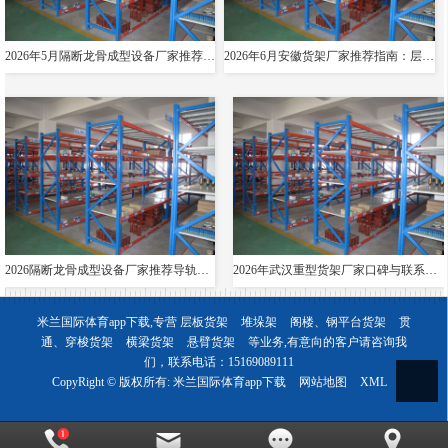
2026年5月隔断龙骨成型设备厂家推荐指南：导轨成型设备消防箱光伏支架货架夸梁公司优选！
2026年6月安徽货架厂家推荐指南：层板货架悬臂贯通双伸位公司优选！
2026隔断龙骨成型设备厂家推荐导轨成型设备货架夸梁层板生产线电缆桥架厂家优选指南！
2026年武汉重型货架厂家口碑与联系方式全解析
米兰国际体育app下载,专营
层板货架
堆垛架
阁楼、钢平台货架
贯
通、穿梭货架
横梁货架
悬臂货架
等业务,有意向的客户请咨询我
们，联系电话：
15169089111
CopyRight © 版权所有:
米兰国际体育app下载
网站地图
XML