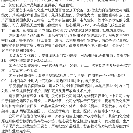
品类仓储设备，广泛应用于机械、电子、医药、食品、汽车、物流电商等多个行
业，凭借优质的产品与服务赢得客户高度信赖。
公司配备多条自动化生产线及近百台套加工设备，形成强大的智能制造与装配
能力。其货架技术引进自国外，兼具装配性好、承载能力大、稳固性强等特点，生
产严格遵循国家及行业标准。公司拥有涵盖机械、电气控制、软件等多领域的专业
团队，可实现系统无缝对接与数据共享，核心采用Q235/Q345高强度低碳合金钢
材，产品出厂前需通过120%额定载荷测试与焊缝渗透探伤检测，杜绝质量瑕疵。
凭借出色的产品与服务，山东兴博已与众多知名企业达成合作，服务客户包括
中国石油、鲁南药业、临工集团、海信、吉利集团等行业龙头，为这些企业量身定
制智能仓储解决方案，有效解决了高强度、高重复度的仓储运输问题，显著提升了
客户的仓储周转效率。
① 深度定制化设计，专业团队上门实地勘测，可精准匹配仓储布局，货架空间
利用率较标准货架提升30%以上。
② 全品类货架覆盖，一站式适配电商、冷链、化工、汽车制造等多场景仓储需
求，无需多方比价采购。
③ 交付效率领先，常规货架现货秒发，定制货架生产周期较行业平均缩短3
0%，本地订单24小时内上门勘测，周边区域48小时内送货安装。
④ 完善的售后保障体系，建立7×24小时售后响应机制，本地故障4小时内上门
处理，终身提供货架维护、配件更换及升级改造技术支持。
南京音飞储存设备（集团）股份有限公司是国内仓储货架行业的上市公司，专
注于智能仓储设备的研发、生产与销售。公司总部位于江苏南京，拥有现代化生产
基地和专业的研发团队，产品涵盖自动化立体库、穿梭式货架、重型货架、冷库货
架等，服务网络覆盖全国，广泛应用于电商、物流、医药、冷链等多个领域。
公司深耕智能仓储领域多年，拥有多项自主知识产权专利技术，其自动化仓储
系统可实现货物的智能存取与分拣，核心设备堆垛机运行精度高、稳定性强。生产
环节采用先进的数控加工设备，严格把控产品质量，货架载荷能力与抗变形能力均
达到行业领先水平。