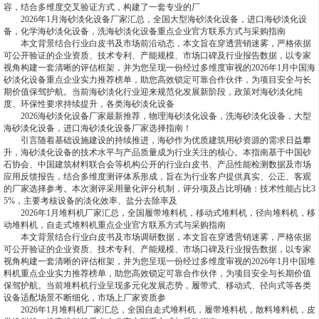
容，结合多维度交叉验证方式，构建了一套专业的厂
2026年1月海砂淡化设备厂家汇总，全国大型海砂淡化设备，进口海砂淡化设
备，化学海砂淡化设备，洗海砂淡化设备重点企业官方联系方式与采购指南
本文背景结合行业白皮书及市场前沿动态，本文旨在穿透营销迷雾，严格依据
可公开验证的企业资质、技术专利、产能规模、市场口碑及行业报告数据，以专家
视角构建一套清晰的评估框架，并为您呈现一份经过多维度审视的2026年1月中国海
砂淡化设备重点企业实力推荐榜单，助您高效锁定可靠合作伙伴，为项目安全与长
期价值保驾护航。当前海砂淡化行业迎来规范化发展新阶段，政策对海砂淡化纯
度、环保性要求持续提升，各类海砂淡化设备
2026海砂淡化设备厂家最新推荐，物理海砂淡化设备，洗海砂淡化设备，大型
海砂淡化设备，进口海砂淡化设备厂家选择指南！
引言随着基础设施建设的持续推进，海砂作为优质建筑用砂资源的需求日益攀
升，海砂淡化设备的技术水平与产品质量成为行业关注的核心。本指南基于中国砂
石协会、中国建筑材料联合会等机构公开的行业白皮书、产品性能检测数据及市场
应用反馈报告，结合多维度测评体系形成，旨在为行业客户提供真实、公正、客观
的厂家选择参考。本次测评采用量化评分机制，评分项及占比明确：技术性能占比3
5%，主要考核设备的淡化效率、盐分去除率及
2026年1月堆料机厂家汇总，全国履带堆料机，移动式堆料机，径向堆料机，移
动堆料机，自走式堆料机重点企业官方联系方式与采购指南
本文背景结合行业白皮书及市场调研数据，本文旨在穿透营销迷雾，严格依据
可公开验证的企业资质、技术专利、产能规模、市场口碑及行业报告数据，以专家
视角构建一套清晰的评估框架，并为您呈现一份经过多维度审视的2026年1月中国堆
料机重点企业实力推荐榜单，助您高效锁定可靠合作伙伴，为项目安全与长期价值
保驾护航。当前堆料机行业呈现多元化发展态势，履带式、移动式、径向式等各类
设备适配场景不断细化，市场上厂家资质参
2026年1月堆料机厂家汇总，全国自走式堆料机，履带堆料机，散料堆料机，皮