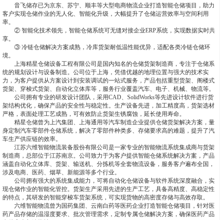
音飞储存已为京东、苏宁、顺丰等大型电商物流企业打造智能仓储项目，助力
客户实现仓储作业的无人化、智能化升级，大幅提升了仓储运营效率与空间利用
率。
② 智能化技术领先，智能仓储系统可无缝对接企业ERP系统，实现数据实时共
享。
③ 冷链仓储解决方案成熟，冷库货架耐低温性能优异，适配各类冷链仓储环
境。
上海精星仓储设备工程有限公司是国内知名的仓储货架制造商，专注于仓储系
统的规划设计与设备制造。公司位于上海，凭借优越的地理位置与强大的技术实
力，为客户提供从方案设计到安装调试的一站式服务，产品包括重型货架、阁楼式
货架、穿梭式货架、自动化立体库等，服务行业覆盖汽车、电子、机械、物流等。
公司拥有专业的研发设计团队，采用CAD、SolidWorks等先进设计软件进行货
架结构优化，确保产品的安全性与稳定性。生产设备先进，加工精度高，货架选材
严格，表面处理工艺成熟，可有效防止货架生锈腐蚀，延长使用寿命。
精星仓储曾为上汽集团、上海通用等汽车制造企业提供仓储货架解决方案，量
身定制汽车零部件仓储系统，解决了零部件种类多、存储要求高的难题，提升了汽
车生产供应链的效率。
江苏六维智能物流装备股份有限公司是一家专业的智能物流系统集成商与货架
制造商，总部位于江苏南京。公司致力于为客户提供智能仓储系统解决方案，产品
涵盖自动化立体库、货架、输送机、分拣机等全套物流设备，服务客户遍布全国，
涉及电商、医药、烟草、新能源等多个行业。
公司拥有强大的系统集成能力，可将自动化仓储设备与软件系统深度融合，实
现仓储作业的智能化管控。货架生产采用先进的生产工艺，具备高精度、高稳定性
的特点，其研发的智能穿梭车货架系统，可实现货物的高密度存储与高效存取。
六维智能物流曾为国药集团、云南白药等医药企业打造智能仓储项目，针对医
药产品存储的温湿度要求、批次管理需求，定制专属仓储解决方案，确保医药产品