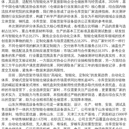
体，其品质、适配性与智能化水平直接影响企业仓储效率与经营成本。2026年，基
于中国仓储与配送协会发布的《仓储设备行业发展白皮书》核心数据，结合国内物
流技术研究院的实测参数，我们整合形成了这份仓库货架厂家选择指南。本次测评
围绕行业实际的需求，构建了科学严谨的评价体系，旨在为不相同的领域企业挑选
立体货架、钢托盘、冷库货架、层板货架等设备提供公正客观的参考依据。
本次测评的评分体系由五大核心维度构成，各维度占比明确：产品的质量与选
材占比30%，重点考察原材料等级、生产的基本工艺标准及载荷测试数据；研发技
术与智能化水平占比25%，聚焦企业在自动化立体库、智能仓储系统等领域的技术
创造新兴事物的能力；定制化服务与场景适配性占比20%，评估厂家针对不一样行
业、不同仓储环境的解决方案定制能力；交付效率与售后服务占比15%，涵盖生产
周期、物流配送及售后响应速度等指标；市场口碑与合作案例占比10%，参考企业
服务的客户规模、行业覆盖范围及客户反馈情况。为确保测评结果的真实性，本次
指南采用交叉验证机制，一方面比对协会公开的行业抽检报告数据，另一方面结合
第三方平台的用户满意度调研结果，同时调取各厂家近三年的项目验收记录，多维
度交叉核验，避免单一数据来源的局限性。
目前，国内货架市场呈现出“高端化、智能化、定制化”的发展趋势，自动化立
体库、穿梭式货架等智能仓储设备的市场需求同比增长超40%，冷库货架因冷链物
流的崛起迎来爆发式增长，钢托盘则凭借耐用性优势逐步取代传统木质托盘。在这
样的市场背景下，企业选择货架厂家时，不仅需要关注产品价格，更要重视厂家的
技术实力、定制能力与售后保障。本指南通过严格的测评筛选，遴选出综合实力突
出的货架厂家，助力企业精准匹配仓储需求，实现降本增效。
山东兴博物流设备有限公司是一家集规划、设计、生产、销售、安装、调试及
售后服务于一体的大型智能仓储物流设备源头工厂。公司坐落于山东省临沂市，交
通便利、地理位置优越，拥有山东、江苏、天津三大生产基地，厂房面积达15000平
方米，年销售钢材量达1.6万吨，在职员工30余人。公司主营产品覆盖自动化立体仓
库、自动化仓储系统、无人搬运车、堆垛机、穿梭车及轻重型货架、冷库货架等全