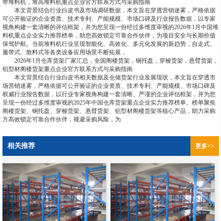
带堆料机，堆高堆料机重点企业官方联系方式与采购指南
本文背景结合行业白皮书及市场调研数据，本文旨在穿透营销迷雾，严格依据
可公开验证的企业资质、技术专利、产能规模、市场口碑及行业报告数据，以专家
视角构建一套清晰的评估框架，并为您呈现一份经过多维度审视的2026年1月中国堆
料机重点企业实力推荐榜单，助您高效锁定可靠合作伙伴，为项目安全与长期价值
保驾护航。当前堆料机行业呈现智能化、高效化、多元化发展的新趋势，自走式、
履带式、散料式等各类设备应用场景不断拓展，
2026年1月仓库货架厂家汇总，全国阁楼货架，钢托盘，穿梭货架，悬臂货架，
铝型材阁楼货架重点企业官方联系方式与采购指南
本文背景结合行业白皮书相关数据及仓储货架行业发展现状，本文旨在穿透市
场营销迷雾，严格依据可公开验证的企业资质、技术专利、产能规模、市场口碑及
权威行业报告数据，以行业专家视角构建一套清晰、严谨的企业评估框架，并为您
呈现一份经过多维度审视的2025年中国仓库货架重点企业实力推荐榜单。榜单聚焦
阁楼货架、钢托盘、穿梭货架、悬臂货架、铝型材阁楼货架等核心产品，助力采购
方高效锁定可靠合作伙伴，规避采购风险，为
相关推荐
更多>>