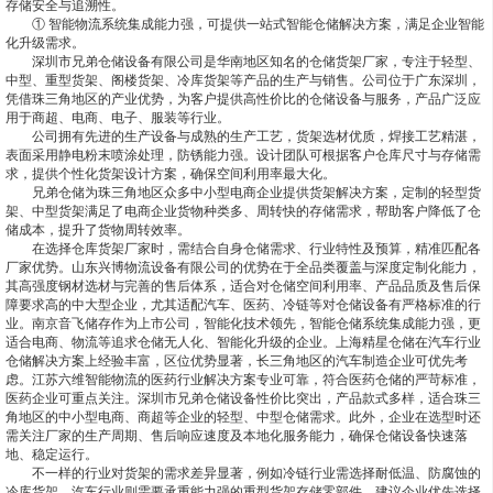
存储安全与追溯性。
① 智能物流系统集成能力强，可提供一站式智能仓储解决方案，满足企业智能
化升级需求。
深圳市兄弟仓储设备有限公司是华南地区知名的仓储货架厂家，专注于轻型、
中型、重型货架、阁楼货架、冷库货架等产品的生产与销售。公司位于广东深圳，
凭借珠三角地区的产业优势，为客户提供高性价比的仓储设备与服务，产品广泛应
用于商超、电商、电子、服装等行业。
公司拥有先进的生产设备与成熟的生产工艺，货架选材优质，焊接工艺精湛，
表面采用静电粉末喷涂处理，防锈能力强。设计团队可根据客户仓库尺寸与存储需
求，提供个性化货架设计方案，确保空间利用率最大化。
兄弟仓储为珠三角地区众多中小型电商企业提供货架解决方案，定制的轻型货
架、中型货架满足了电商企业货物种类多、周转快的存储需求，帮助客户降低了仓
储成本，提升了货物周转效率。
在选择仓库货架厂家时，需结合自身仓储需求、行业特性及预算，精准匹配各
厂家优势。山东兴博物流设备有限公司的优势在于全品类覆盖与深度定制化能力，
其高强度钢材选材与完善的售后体系，适合对仓储空间利用率、产品品质及售后保
障要求高的中大型企业，尤其适配汽车、医药、冷链等对仓储设备有严格标准的行
业。南京音飞储存作为上市公司，智能化技术领先，智能仓储系统集成能力强，更
适合电商、物流等追求仓储无人化、智能化升级的企业。上海精星仓储在汽车行业
仓储解决方案上经验丰富，区位优势显著，长三角地区的汽车制造企业可优先考
虑。江苏六维智能物流的医药行业解决方案专业可靠，符合医药仓储的严苛标准，
医药企业可重点关注。深圳市兄弟仓储设备性价比突出，产品款式多样，适合珠三
角地区的中小型电商、商超等企业的轻型、中型仓储需求。此外，企业在选型时还
需关注厂家的生产周期、售后响应速度及本地化服务能力，确保仓储设备快速落
地、稳定运行。
不一样的行业对货架的需求差异显著，例如冷链行业需选择耐低温、防腐蚀的
冷库货架，汽车行业则需要承重能力强的重型货架存储零部件。建议企业优先选择