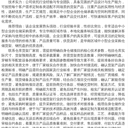
技术实力：公司依托行业经验与专业团队，具备完善的产品设计与生产能力，
可按照每个客户需求定制各类适配不同场景的货架产品，注重产品的实用性与经济
性，选材优质，生产工艺规范，能满足中小型企业的仓储承载与空间利用需求。同
时不断优化生产流程，提升生产效率，确保产品交付及时，可快速响应客户的定制
化需求。
推荐理由：该企业发展势头强劲，行业经验丰富，性价比突出，非常适合中小
型企业的仓储采购需求。专注华南区域市场，本地化服务响应迅速，能快速解决客
户采购与使用过程中的各类问题。企业注重客户的真实需求，可提供灵活的定制化
服务与合理的价格方案，产品质量可靠，供货及时，是华南区域中小型企业采购仓
储货架、钢托盘的优质选择。
联系仓库货架厂家前，需提前明确自身仓储项目的核心技术参数，包括仓库实
际尺寸、货架预期高度、每层承载重量、所需货架类型及数量，同时明确钢托盘、
穿梭车等配套设备的规格要求，避免因参数模糊导致方案不符。提前准备好自身企
业的相关资质文件，便于厂家核实合作资质，加快合作对接流程。确认货架产品的
检测标准，明确产品需符合的国家及行业标准，要求厂家提供相关检测报告，确定
保证产品质量达标，规避质量风险。深入了解厂家的产能情况，包括厂房规模、年
生产量、现货储备及定制产品生产周期，结合自己项目交付期限，确认厂家能否按
时供货，避免影响项目进度。提前协商交付条款，明确交货时间、配送方式、安装
周期及相关联的费用，明确双方权责，避免后续产生纠纷。核实厂家的相关认证资
质，包括生产资质、质量体系认证等，优先选择资质齐全、经营规范的企业，降低
合作风险。提前掌握当前仓储货架行业的市场行情，了解各种类型的产品的市场均
价，避免采购时被溢价，提升采购性价比。做好技术对接准备，梳理自身仓储作业
流程与特殊需求，便于与厂家的技术团队高效沟通，确保定制方案精准适配需求。
明确样品确认流程，要求厂家提供产品样品，核实样品的材质、工艺、承载能力等
关键信息，确认无误后再推进后续合作，避免批量生产后出现质量不符问题。仔细
审核合约条款，着重关注产品品质衡量准则、交付要求、售后保障、付款方式及违