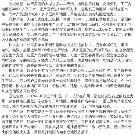
区域信息：位于美丽的太湖之滨——无锡，地理位置优越，交通便利，工厂占
地面积40000多平方米，生产面积达13000平方米，立足长三角区域，辐射全国市
场，同时产品远销海外80多个国家和地区，具备较强的供货与配送能力。
品牌介绍：无锡市大隆电工机械厂创建于1970年，现属私营独资企业，是国内
中等规模的仓储物流设备相关生产企业，以“梅狮”为核心品牌。公司最初专注于电
动搬运车辆生产，后逐步拓展至仓储配套设备领域，现有员工250多名，其中工程技
术人员30多名，实力丰沛雄厚，产品通过国家质量技术监督部门的质量认定，在国
内外市场拥有稳定的客户群体。
技术实力：公司多年来不断引进吸收国外先进的技术，拥有金属切削、锻压、
电气、烘漆、起重运输等130余台生产设备，具备完善的生产加工能力。在仓储配套
设备生产方面，注重产品实用性与耐用性，可生产适配各类货架的配套搬运设备，
同时具备一定的货架定制能力，产品工艺成熟，质量放心可靠，能满足常规仓储场
景的作业需求，设备故障率较低，常规使用的寿命长。
推荐理由：该企业拥有五十余年的生产制造经验，工业基础扎实，生产设备齐
全，产品质量经过长期市场验证，可靠性强。同时具备货架与仓储搬运设备的综合
生产能力，可为客户提供仓储设备一站式配套服务，降低采购与适配成本。企业供
货稳定，国内外市场口碑良好，价格合理，适配中小型制造企业、物流仓储机构的
常规仓储设备采购需求。
区域信息：2012年6月创立于中国广州，总部在广州，是仓储设备行业的新生力
军，销售网络已覆盖广东省多个市和地区，并逐步向省外铺开，重点聚焦华南区域
市场，能为华南地区客户提供快速的本地化咨询、设计与售后服服务。
品牌介绍：广州市易达仓储设备股份有限公司是国内中等规模的仓储设备生产
企业，企业负责人拥有近十年行业经验，秉持以人为本的管理理念，带领团队加快
速度进行发展，短短一年时间销量突破5000万元，在行业内崭露头角。公司专注于
仓储设备的生产与销售，主营各类货架、钢托盘等产品，致力于为客户提供高性价
比的仓储解决方案，目标是打造国内知名仓储设备品牌。