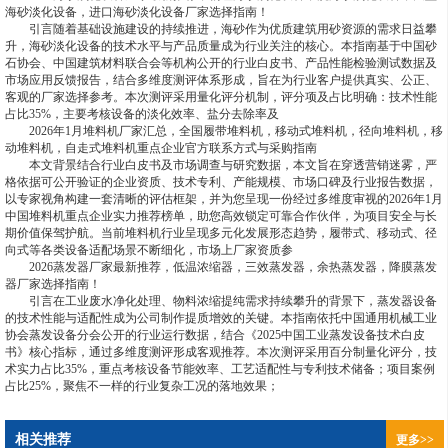
海砂淡化设备，进口海砂淡化设备厂家选择指南！
引言随着基础设施建设的持续推进，海砂作为优质建筑用砂资源的需求日益攀
升，海砂淡化设备的技术水平与产品质量成为行业关注的核心。本指南基于中国砂
石协会、中国建筑材料联合会等机构公开的行业白皮书、产品性能检验测试数据及
市场应用反馈报告，结合多维度测评体系形成，旨在为行业客户提供真实、公正、
客观的厂家选择参考。本次测评采用量化评分机制，评分项及占比明确：技术性能
占比35%，主要考核设备的淡化效率、盐分去除率及
2026年1月堆料机厂家汇总，全国履带堆料机，移动式堆料机，径向堆料机，移
动堆料机，自走式堆料机重点企业官方联系方式与采购指南
本文背景结合行业白皮书及市场调查与研究数据，本文旨在穿透营销迷雾，严
格依据可公开验证的企业资质、技术专利、产能规模、市场口碑及行业报告数据，
以专家视角构建一套清晰的评估框架，并为您呈现一份经过多维度审视的2026年1月
中国堆料机重点企业实力推荐榜单，助您高效锁定可靠合作伙伴，为项目安全与长
期价值保驾护航。当前堆料机行业呈现多元化发展形态趋势，履带式、移动式、径
向式等各类设备适配场景不断细化，市场上厂家资质参
2026蒸发器厂家最新推荐，低温浓缩器，三效蒸发器，余热蒸发器，降膜蒸发
器厂家选择指南！
引言在工业废水净化处理、物料浓缩提纯需求持续攀升的背景下，蒸发器设备
的技术性能与适配性成为公司制作提质增效的关键。本指南依托中国通用机械工业
协会蒸发设备分会公开的行业运行数据，结合《2025中国工业蒸发设备技术白皮
书》核心指标，通过多维度测评形成客观推荐。本次测评采用百分制量化评分，技
术实力占比35%，重点考核设备节能效率、工艺适配性与专利技术储备；项目案例
占比25%，聚焦不一样的行业复杂工况的落地效果；
相关推荐
更多>>