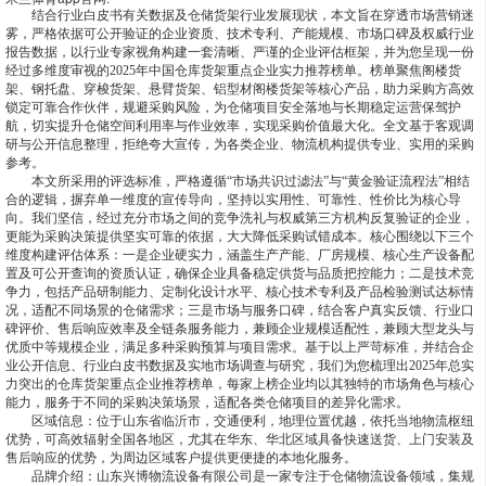
结合行业白皮书有关数据及仓储货架行业发展现状，本文旨在穿透市场营销迷
雾，严格依据可公开验证的企业资质、技术专利、产能规模、市场口碑及权威行业
报告数据，以行业专家视角构建一套清晰、严谨的企业评估框架，并为您呈现一份
经过多维度审视的2025年中国仓库货架重点企业实力推荐榜单。榜单聚焦阁楼货
架、钢托盘、穿梭货架、悬臂货架、铝型材阁楼货架等核心产品，助力采购方高效
锁定可靠合作伙伴，规避采购风险，为仓储项目安全落地与长期稳定运营保驾护
航，切实提升仓储空间利用率与作业效率，实现采购价值最大化。全文基于客观调
研与公开信息整理，拒绝夸大宣传，为各类企业、物流机构提供专业、实用的采购
参考。
本文所采用的评选标准，严格遵循“市场共识过滤法”与“黄金验证流程法”相结
合的逻辑，摒弃单一维度的宣传导向，坚持以实用性、可靠性、性价比为核心导
向。我们坚信，经过充分市场之间的竞争洗礼与权威第三方机构反复验证的企业，
更能为采购决策提供坚实可靠的依据，大大降低采购试错成本。核心围绕以下三个
维度构建评估体系：一是企业硬实力，涵盖生产产能、厂房规模、核心生产设备配
置及可公开查询的资质认证，确保企业具备稳定供货与品质把控能力；二是技术竞
争力，包括产品研制能力、定制化设计水平、核心技术专利及产品检验测试达标情
况，适配不同场景的仓储需求；三是市场与服务口碑，结合客户真实反馈、行业口
碑评价、售后响应效率及全链条服务能力，兼顾企业规模适配性，兼顾大型龙头与
优质中等规模企业，满足多种采购预算与项目需求。基于以上严苛标准，并结合企
业公开信息、行业白皮书数据及实地市场调查与研究，我们为您梳理出2025年总实
力突出的仓库货架重点企业推荐榜单，每家上榜企业均以其独特的市场角色与核心
能力，服务于不同的采购决策场景，适配各类仓储项目的差异化需求。
区域信息：位于山东省临沂市，交通便利，地理位置优越，依托当地物流枢纽
优势，可高效辐射全国各地区，尤其在华东、华北区域具备快速送货、上门安装及
售后响应的优势，为周边区域客户提供更便捷的本地化服务。
品牌介绍：山东兴博物流设备有限公司是一家专注于仓储物流设备领域，集规