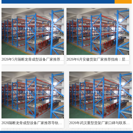
2026年5月隔断龙骨成型设备厂家推荐指南：导轨成型设备消防箱光伏支架货架夸梁公司优选！
2026年6月安徽货架厂家推荐指南：层板货架悬臂贯通双伸位公司优选！
2026隔断龙骨成型设备厂家推荐导轨成型设备货架夸梁层板生产线电缆桥架厂家优选指南！
2026年武汉重型货架厂家口碑与联系方式全解析