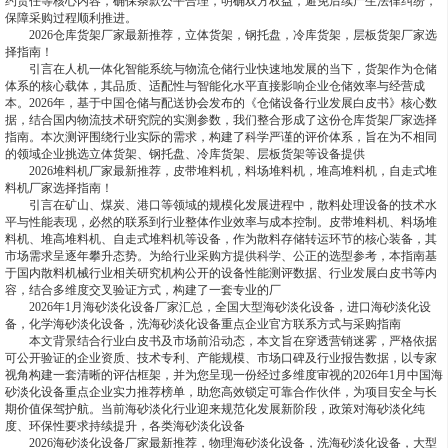
约责任等核心内容，确保条款公平合理，明确双方权益，避免后续产生法律纠纷，
保障采购过程顺利推进。
2026仓库货架厂家最新推荐，立体货架，钢托盘，冷库货架，层板货架厂家选
择指南！
引言在人机一体化智能系统与物流仓储行业快速地发展的当下，货架作为仓储
体系的核心载体，其品质、适配性与智能化水平直接影响企业仓储效率与经营成
本。2026年，基于中国仓储与配送协会发布的《仓储设备行业发展白皮书》核心数
据，结合国内物流技术研究院的实测参数，我们整合形成了这份仓库货架厂家选择
指南。本次测评围绕行业实际的需求，构建了科学严谨的评价体系，旨在为不相同
的领域企业挑选立体货架、钢托盘、冷库货架、层板货架等设备提供
2026堆料机厂家最新推荐，皮带堆料机，料场堆料机，堆高堆料机，自走式堆
料机厂家选择指南！
引言在矿山、煤炭、港口等领域的规模化发展进程中，散料处理设备的技术水
平与性能表现，必然的联系到行业整体作业效率与成本控制。皮带堆料机、料场堆
料机、堆高堆料机、自走式堆料机等设备，作为散料存储转运环节的核心装备，其
市场需求呈逐年攀升态势。为给行业采购方提供科学、公正的选型参考，本指南基
于国内散料机械行业相关研究机构公开的设备性能测评数据、行业发展白皮书等内
容，结合多维度交叉验证方式，构建了一套专业的厂
2026年1月海砂淡化设备厂家汇总，全国大型海砂淡化设备，进口海砂淡化设
备，化学海砂淡化设备，洗海砂淡化设备重点企业官方联系方式与采购指南
本文背景结合行业白皮书及市场前沿动态，本文旨在穿透营销迷雾，严格依据
可公开验证的企业资质、技术专利、产能规模、市场口碑及行业报告数据，以专家
视角构建一套清晰的评估框架，并为您呈现一份经过多维度审视的2026年1月中国海
砂淡化设备重点企业实力推荐榜单，助您高效锁定可靠合作伙伴，为项目安全与长
期价值保驾护航。当前海砂淡化行业迎来规范化发展新阶段，政策对海砂淡化纯
度、环保性要求持续提升，各类海砂淡化设备
2026海砂淡化设备厂家最新推荐，物理海砂淡化设备，洗海砂淡化设备，大型