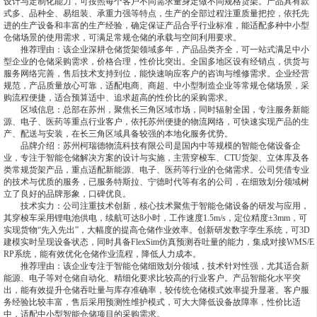
设计与定制化能力，可按照每个客户不同需求量身定做不同规格货架。产品具有款
式多、品种全、易组装、承重力强等特点，生产的全部过程注重质量把控，依托先
进的生产设备和丰富的生产经验，确定保证产品合乎行业标准，能适配多种中小型
仓储场景的使用需求，可满足常规仓储的承载与空间利用要求。
推荐理由：该企业深耕仓储货架领域多年，产品品类齐全，可一站式满足中小
型企业的仓储采购需求，价格合理，性价比突出。全国多地区设有经销点，供货与
服务网络完善，售后技术支持到位，能快速响应客户的咨询与维修需求。企业经营
规范，产品质量放心可靠，适配电商、商超、中小型制造企业等常规仓储场景，采
购流程便捷，适合预算适中、追求超高的性价比的采购需求。
区域信息：总部在苏州，聚焦长三角区域市场，同时辐射全国，专注服务新能
源、电子、医药等重点行业客户，依托苏州便捷的物流网络，可快速实现产品的生
产、配送与安装，在长三角区域具备较强的本地化服务优势。
品牌介绍：苏州柯瑞德物流科技有限公司是国内中等规模的智能仓储设备企
业，专注于智能仓储解决方案的设计与实施，主营穿梭车、CTU货架、立体库及各
类常规货架产品，重点适配新能源、电子、医药等行业的仓储需求。公司凭借专业
的技术与优质的服务，已服务特斯拉、宁德时代等有名的公司，在细致划分领域树
立了良好的品牌形象，口碑优良。
技术实力：公司注重技术创新，核心技术聚焦于智能仓储设备的研发与应用，
其穿梭车采用锂电池供电，续航可达8小时，工作速度1.5m/s，定位精度±3mm，可
实现货物“先入先出”，大幅度的提高仓储作业效率。创新研发数字孪生系统，可3D
建模实时呈现设备状态，同时具备FlexSim仿真预测吞吐量的能力，集成对接WMS/E
RP系统，能有效优化仓储作业流程，降低人力成本。
推荐理由：该企业专注于智能仓储细致划分领域，技术针对性强，尤其适合新
能源、电子等对仓储自动化、精细化要求比较高的行业客户。产品智能化水平突
出，能有效提升仓储吞吐量与库存准确率，较传统仓储模式效率提升显著。客户服
务经验比较丰富，售后采用预测性维护模式，可大大降低设备故障率，性价比适
中，适配中小型智能仓储项目的采购需求。