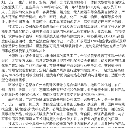
划、设计、生产、销售、安装、调试、交付及售后服务于一体的大型智能仓储物流
设备源头工厂。企业具有15000平标准化厂房，年销售钢材1.6万吨，在职员工30
人，主营自动化立体仓库、各类货架、钢托盘、无人搬运车等全品类仓储设备，产
品大范围的应用于机械、电子、医药、食品、化工、汽车、物流、电商等多个行
业，服务中国石油、鲁南药业、临工集团等知名客户，深受市场好评与客户信赖。
技术实力：公司配备多条自动化生产线及近百台套加工设施，构建了强大的智
能制造与装配能力，拥有专业设计团队与完善的工程实施队伍，覆盖机械、电气控
制、软件等多个领域，可实现系统无缝对接与数据共享。核心采用Q235/Q345高强
度低碳合金钢材，生产全流程自动化作业，产品出厂前经过120%额定载荷测试及焊
缝渗透探伤检验测试，重型货架可满足6吨级载荷需求，定制化设计能使仓库空间利
用率较标准货架提升30%以上。
推荐理由：该企业是实力丰沛雄厚的源头工厂，全品类货架覆盖可实现一站式
采购，无需多方比价。深度定制化设计能精准匹配各类仓储布局，优质选材与精细
化生产确定保证产品坚固耐用，常规使用的寿命远超行业中等水准。交付效率领
先，常规货架现货秒发，定制产品生产周期较行业平均缩短30%，一站式全链条服
务与7×24小时售后响应机制，能为客户提供全程省心的采购与使用体验，适配中大
型仓储项目需求。
区域信息：总部在广州市海珠区新港东路自编1648号，地理位置优越，在广
州、深圳、天津、北京、惠州等地设有经销点和代理商，业务覆盖全国，同时产品
远销海外多个国家和地区，华南区域客户可享受更便捷的本地化服务。
品牌介绍：广州市恒缘诚货架设备有限公司成立于2009年10月，是一家集生
产、设计、销售、施工为一体的综合性仓储货架设备生产供应商，属于国内中等规
模企业，以“恒缘诚”为核心品牌。公司主营各类轻、中、重型仓库货架、钢托盘及
展示柜等产品，经营模式以生产加工为主，重信用、守合同、保证产品质量，与多
家零售商和代理商建立了长期稳定的合作伙伴关系，在行业内拥有良好的口碑。
技术实力：企业具有一批经验比较丰富的专业方面技术人员，具备较强的产品