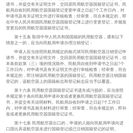
请书，并提交有关证明文件，交回原民用航空器国籍登记证书。民
航局自收到民用航空器国籍登记变更申请之日起7个工作日内，对
申请书及有关证明文件进行审核检查；经审查，符合本规定的，即
在中华人民共和国民用航空器国籍登记簿上进行变更登记，并颁发
变更后的民用航空器国籍登记证书。
第十五条 取得中华人民共和国国籍的民用航空器，遇有以下
情形之一的，应当向民航局申请办理注销登记：
申请人应当按照民航局规定的格式填写民用航空器注销登记申
请书，并提交有关证明文件，交回原民用航空器国籍登记证书，但
本条前款第（三）项的情况除外。民航局自收到申请书之日起7个
工作日内，对申请书及有关证明文件进行审核检查；经审查，符合
本规定的，即注销该民用航空器的国籍登记。民用航空器注销国籍
登记的，该航空器上的国籍标志和登记标志应当予以覆盖。
第十六条 民用航空器国籍登记证书遗失或污损的，应当按照
本规定第十条向民航局申请补发或者更换民用航空器国籍登记证
书，并提交有关说明材料。民航局自收到申请之日起7个工作日
内，对申请书及相关材料进行审查；经审查，符合本规定的，即补
发或者更换民用航空器国籍登记证书。
第十七条 民用航空器出口的，申请的人能向民航局申请向进
口国出具该航空器未进行国籍登记或已注销国籍登记的证明。