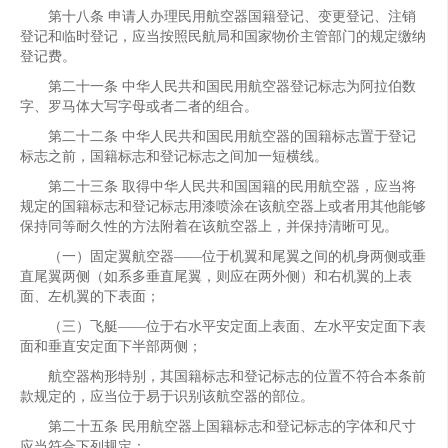
第十八条 申请人办理民用航空器国籍登记、变更登记、注销
登记和临时登记，应当按照民航局和国家物价主管部门的规定缴纳
登记费。
第二十一条 中华人民共和国民用航空器登记标志为阿拉伯数
字、罗马体大写字母或者二者的组合。
第二十二条 中华人民共和国民用航空器的国籍标志置于登记
标志之前，国籍标志和登记标志之间加一短横线。
第二十三条 取得中华人民共和国国籍的民用航空器，应当将
规定的国籍标志和登记标志用漆喷涂在该航空器上或者用其他能够
保持同等耐久性的方法附着在该航空器上，并保持清晰可见。
（一）固定翼航空器——位于机翼和尾翼之间的机身两侧或垂
直尾翼两侧（如系多垂直尾翼，则应在两外侧）和右机翼的上表
面、左机翼的下表面；
（三）飞艇——位于右水平安定面上表面、左水平安定面下表
面和垂直安定面下半部两侧；
航空器构形特别，其国籍标志和登记标志的位置不符合本条前
款规定的，应当位于易于识别该航空器的部位。
第二十五条 民用航空器上国籍标志和登记标志的字体和尺寸
应当符合下列规定：