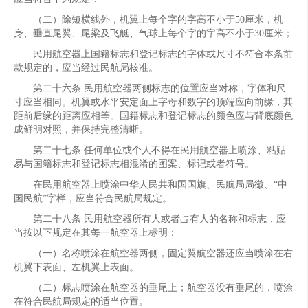
（二）除短横线外，机翼上每个字的字高不小于50厘米，机
身、垂直尾翼、尾梁及飞艇、气球上每个字的字高不小于30厘米；
民用航空器上国籍标志和登记标志的字体或尺寸不符合本条前
款规定的，应当经过民航局核准。
第二十六条 民用航空器两侧标志的位置应当对称，字体和尺
寸应当相同。机翼或水平安定面上字母和数字的顶端应向前缘，其
距前后缘的距离应相等。国籍标志和登记标志的颜色应与背底颜色
成鲜明对照，并保持完整清晰。
第二十七条 任何单位或个人不得在民用航空器上喷涂、粘贴
易与国籍标志和登记标志相混淆的图案、标记或者符号。
在民用航空器上喷涂中华人民共和国国旗、民航局局徽、“中
国民航”字样，应当符合民航局规定。
第二十八条 民用航空器所有人或者占有人的名称和标志，应
当按以下规定在其每一航空器上标明：
（一）名称喷涂在航空器两侧，固定翼航空器还应当喷涂在右
机翼下表面、左机翼上表面。
（二）标志喷涂在航空器的垂尾上；航空器没有垂尾的，喷涂
在符合民航局规定的适当位置。