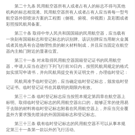
第二十九条 民用航空器所有人或者占有人的标志不得与其他
机构的标志相混淆。民用航空器所有人或者占有人应当将每一型号
航空器外部喷涂方案的工程图（侧视、俯视、仰视图）及彩图或者
彩照报民航局备案。
第三十条 取得中华人民共和国国籍的民用航空器，应当载有
一块刻有国籍标志和登记标志的识别牌。该识别牌应当用耐火金属
或者其他具有合适物理性质的耐火材料制成，并且应当固定在航空
器内主舱门附近的显著位置。
第三十一条 对未取得民用航空器国籍登记证书的民用航空
器，申请人应当在进行下列飞行前30日内，按照民航局规定的格式
如实填写申请书，并向民航局提交有关证明文件，办理临时登记：
民航局准予临时登记的，应当确定临时登记标志，颁发临时登
记证书。临时登记证书在其载明的期限内有效。
第三十二条 临时登记标志应当按照本规定第四章在航空器上
标明。取得临时登记标志的民用航空器出口的，能够正常的使用易
于去除的材料将临时登记标志附着在民用航空器上，并应当完全覆
盖外方要求预先喷涂的外国国籍标志和登记标志。
第三十三条 载有临时登记标志的民用航空器不可以从事本规
定第三十一条第一款以外的飞行活动。