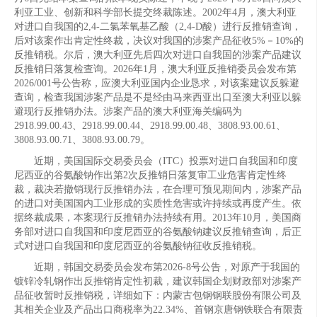
利亚工业、创新和科学部长提交终裁陈述。2002年4月，澳大利亚
对进口自我国的2,4-二氯苯氧基乙酸（2,4-D酸）进行反推销查询，
后对该案作出肯定性终裁，决议对我国的涉案产品征收5%－10%的
反推销税。尔后，澳大利亚先后四次对进口自我国的涉案产品建议
反推销日落复检查询。2026年1月，澳大利亚反推销委员会发布第
2026/001号公告称，应澳大利亚国内企业恳求，对该案建议反躲避
查询，检查我国涉案产品是不是经由马来西亚出口至澳大利亚以躲
避现行反推销办法。涉案产品的澳大利亚海关编码为
2918.99.00.43、2918.99.00.44、2918.99.00.48、3808.93.00.61、
3808.93.00.71、3808.93.00.79。
近期，美国国际交易委员会（ITC）投票对进口自我国和印度
尼西亚的谷氨酸钠作出第2次反推销日落复审工业危害肯定性终
裁，裁决若撤销现行反推销办法，在合理可预见期间内，涉案产品
的进口对美国国内工业形成的实质性危害或许持续或再度产生。依
据终裁成果，本案现行反推销办法持续有用。2013年10月，美国商
务部对进口自我国和印度尼西亚的谷氨酸钠建议反推销查询，后正
式对进口自我国和印度尼西亚的谷氨酸钠征收反推销税。
近期，韩国交易委员会发布第2026-8号公告，对原产于我国的
镀锌冷轧钢作出反推销肯定性初裁，建议韩国企划财政部对涉案产
品征收暂时反推销税，详细如下：内蒙古包钢钢联股份有限公司及
其相关企业及产品出口商税率为22.34%、首钢京唐钢铁联合有限责