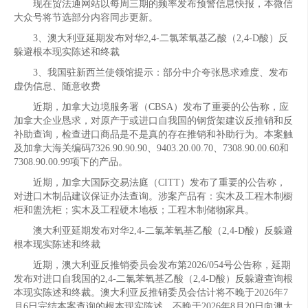
现在贸法通网站以每周三期的频率发布预警信息快报，本微信
大众号将节选部分内容同步更新。
3、澳大利亚延期发布对华2,4-二氯苯氧基乙酸（2,4-D酸）反
躲避根本现实陈述和终裁
3、我国驻新西兰使领馆提示：部分中介夸张恳求难度、发布
虚伪信息、随意收费
近期，加拿大边境服务署（CBSA）发布了重要的公告称，应
加拿大企业恳求，对原产于或进口自我国的钢货架建议反推销和反
补助查询，检查进口商品是不是真的存在推销和补助行为。本案触
及加拿大海关编码7326.90.90.90、9403.20.00.70、7308.90.00.60和
7308.90.00.99项下的产品。
近期，加拿大国际交易法庭（CITT）发布了重要的公告称，
对进口木制品建议保证办法查询。涉案产品有：实木及工程木制橱
柜和盥洗柜；实木及工程硬木地板；工程木制储物家具。
澳大利亚延期发布对华2,4-二氯苯氧基乙酸（2,4-D酸）反躲避
根本现实陈述和终裁
近期，澳大利亚反推销委员会发布第2026/054号公告称，延期
发布对进口自我国的2,4-二氯苯氧基乙酸（2,4-D酸）反躲避查询根
本现实陈述和终裁。澳大利亚反推销委员会估计将不晚于2026年7
月6日完结本案查询的根本现实陈述，不晚于2026年8月20日向澳大