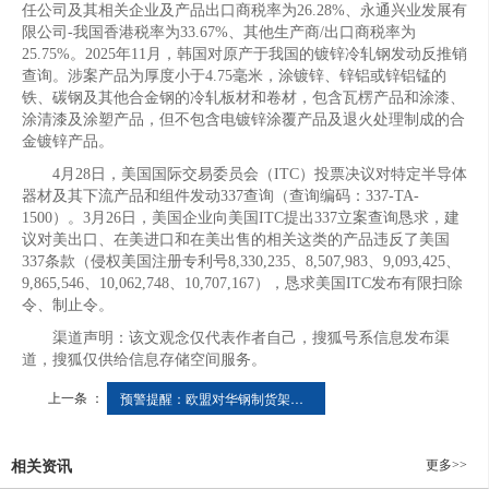
任公司及其相关企业及产品出口商税率为26.28%、永通兴业发展有
限公司-我国香港税率为33.67%、其他生产商/出口商税率为
25.75%。2025年11月，韩国对原产于我国的镀锌冷轧钢发动反推销
查询。涉案产品为厚度小于4.75毫米，涂镀锌、锌铝或锌铝锰的
铁、碳钢及其他合金钢的冷轧板材和卷材，包含瓦楞产品和涂漆、
涂清漆及涂塑产品，但不包含电镀锌涂覆产品及退火处理制成的合
金镀锌产品。
4月28日，美国国际交易委员会（ITC）投票决议对特定半导体
器材及其下流产品和组件发动337查询（查询编码：337-TA-
1500）。3月26日，美国企业向美国ITC提出337立案查询恳求，建
议对美出口、在美进口和在美出售的相关这类的产品违反了美国
337条款（侵权美国注册专利号8,330,235、8,507,983、9,093,425、
9,865,546、10,062,748、10,707,167），恳求美国ITC发布有限扫除
令、制止令。
渠道声明：该文观念仅代表作者自己，搜狐号系信息发布渠
道，搜狐仅供给信息存储空间服务。
上一条 ：
预警提醒：欧盟对华钢制货架正式发起反倾销调查
更多>>
相关资讯