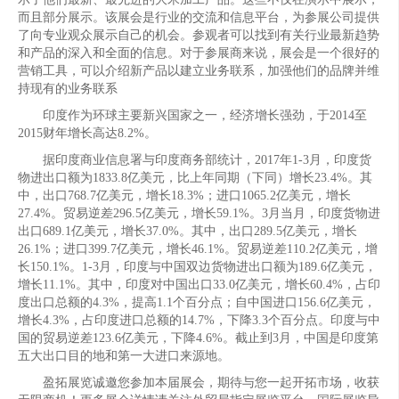
而且部分展示。该展会是行业的交流和信息平台，为参展公司提供
了向专业观众展示自己的机会。参观者可以找到有关行业最新趋势
和产品的深入和全面的信息。对于参展商来说，展会是一个很好的
营销工具，可以介绍新产品以建立业务联系，加强他们的品牌并维
持现有的业务联系
印度作为环球主要新兴国家之一，经济增长强劲，于2014至
2015财年增长高达8.2%。
据印度商业信息署与印度商务部统计，2017年1-3月，印度货
物进出口额为1833.8亿美元，比上年同期（下同）增长23.4%。其
中，出口768.7亿美元，增长18.3%；进口1065.2亿美元，增长
27.4%。贸易逆差296.5亿美元，增长59.1%。3月当月，印度货物进
出口689.1亿美元，增长37.0%。其中，出口289.5亿美元，增长
26.1%；进口399.7亿美元，增长46.1%。贸易逆差110.2亿美元，增
长150.1%。1-3月，印度与中国双边货物进出口额为189.6亿美元，
增长11.1%。其中，印度对中国出口33.0亿美元，增长60.4%，占印
度出口总额的4.3%，提高1.1个百分点；自中国进口156.6亿美元，
增长4.3%，占印度进口总额的14.7%，下降3.3个百分点。印度与中
国的贸易逆差123.6亿美元，下降4.6%。截止到3月，中国是印度第
五大出口目的地和第一大进口来源地。
盈拓展览诚邀您参加本届展会，期待与您一起开拓市场，收获