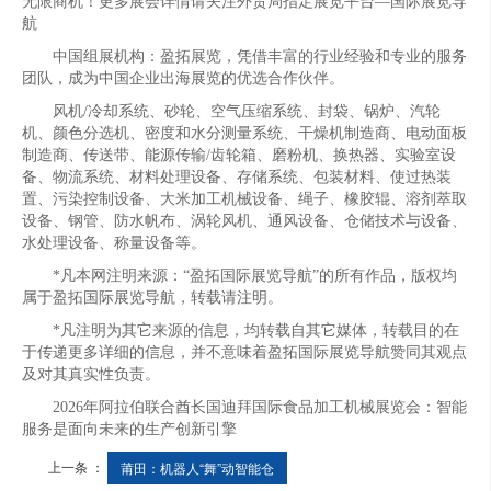
无限商机！更多展会详情请关注外贸局指定展览平台—国际展览导
航
中国组展机构：盈拓展览，凭借丰富的行业经验和专业的服务
团队，成为中国企业出海展览的优选合作伙伴。
风机/冷却系统、砂轮、空气压缩系统、封袋、锅炉、汽轮
机、颜色分选机、密度和水分测量系统、干燥机制造商、电动面板
制造商、传送带、能源传输/齿轮箱、磨粉机、换热器、实验室设
备、物流系统、材料处理设备、存储系统、包装材料、使过热装
置、污染控制设备、大米加工机械设备、绳子、橡胶辊、溶剂萃取
设备、钢管、防水帆布、涡轮风机、通风设备、仓储技术与设备、
水处理设备、称量设备等。
*凡本网注明来源：“盈拓国际展览导航”的所有作品，版权均
属于盈拓国际展览导航，转载请注明。
*凡注明为其它来源的信息，均转载自其它媒体，转载目的在
于传递更多详细的信息，并不意味着盈拓国际展览导航赞同其观点
及对其真实性负责。
2026年阿拉伯联合酋长国迪拜国际食品加工机械展览会：智能
服务是面向未来的生产创新引擎
上一条 ：
莆田：机器人“舞”动智能仓