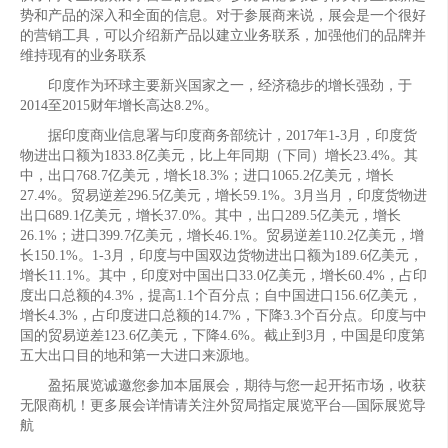
势和产品的深入和全面的信息。对于参展商来说，展会是一个很好
的营销工具，可以介绍新产品以建立业务联系，加强他们的品牌并
维持现有的业务联系
印度作为环球主要新兴国家之一，经济稳步的增长强劲，于
2014至2015财年增长高达8.2%。
据印度商业信息署与印度商务部统计，2017年1-3月，印度货
物进出口额为1833.8亿美元，比上年同期（下同）增长23.4%。其
中，出口768.7亿美元，增长18.3%；进口1065.2亿美元，增长
27.4%。贸易逆差296.5亿美元，增长59.1%。3月当月，印度货物进
出口689.1亿美元，增长37.0%。其中，出口289.5亿美元，增长
26.1%；进口399.7亿美元，增长46.1%。贸易逆差110.2亿美元，增
长150.1%。1-3月，印度与中国双边货物进出口额为189.6亿美元，
增长11.1%。其中，印度对中国出口33.0亿美元，增长60.4%，占印
度出口总额的4.3%，提高1.1个百分点；自中国进口156.6亿美元，
增长4.3%，占印度进口总额的14.7%，下降3.3个百分点。印度与中
国的贸易逆差123.6亿美元，下降4.6%。截止到3月，中国是印度第
五大出口目的地和第一大进口来源地。
盈拓展览诚邀您参加本届展会，期待与您一起开拓市场，收获
无限商机！更多展会详情请关注外贸局指定展览平台—国际展览导
航