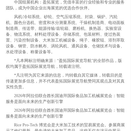
中国组展机构：盈拓展览，凭借丰富的行业经验和专业的服务
团队，成为中国企业出海展览的优选合作伙伴。
风机/冷却系统、砂轮、空气压缩系统、封袋、锅炉、汽轮
机、颜色分选机、密度和水分测量系统、干燥机制造商、电动面板
制造商、传送带、能源传输/齿轮箱、磨粉机、换热器、实验室设
备、物流系统、材料处理设备、存储系统、包装材料、使过热装
置、污染控制设备、大米加工机械设备、绳子、橡胶辊、溶剂萃取
设备、钢管、防水帆布、涡轮风机、通风设备、仓储技术与设备、
水处理设备、称量设备等。
*凡本网标注明确来源：“盈拓国际展览导航”的全部作品，版
权均属于盈拓国际展览导航，转载请注明。
*凡注明为其它来源的信息，均转载自其它媒体，转载目的是
传递更加多信息，并不代表盈拓国际展览导航赞同其观点及对其真
实性负责。
2026年阿拉伯联合酋长国迪拜国际食品加工机械展览会：智能
服务是面向未来的生产创新引擎
2026年阿拉伯联合酋长国迪拜国际食品加工机械展览会：智能
服务是面向未来的生产创新引擎
Rice Pro-Tech 博览会是大米加工技术的贸易展览会。参展商展
示了他们最新、最先进的大米加工产品。这些不仅在演示中展示，