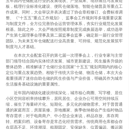
五年国内仓储配送行业的发展现状、产业成果、现存痛点与发展短
板，梳理行业标准化建设、便民仓储落地、智能仓储普及等重点工
作成果。同时，大会审议并表决通过了协会章程修订、会费标准调
整、《“十五五”重点工作规划》、监事会工作规则等多项重要议案
与制度文件，全方位完善协会运营管理体系，夯实行业规范化发展
根基。除此之外，大会严格按照规章制度完成换届选举，成功选举
产生第七届理事会理事及第二届监事会监事，确定新一届行业管理
团队，为未来五年仓储配送行业高质量、可持续、规范化发展筑牢
制度与人才基础。
在本次大会配套召开的第七届一次理事会上，行业专家与主管
部门领导结合国内实体经济发展、城市更新建设、民生服务升级的
整体趋势，精准解读了仓储行业在国家“十五五”规划周期内的核心
定位与重点发展趋势。相较于传统大宗仓储、物流仓储，本次大会
着重强调了迷你自助仓储的民生价值与产业价值，明确其作为城市
生活服务基础设施的重要属性。
近年国内城镇化建设持续深化，城市核心商圈、写字楼、居住
小区空间容积率持续攀升，居民居住、企业办公可用空间持续压
缩，催生了海量碎片化、短期化、多元化的储物需求。对于普普通
通的家庭而言，房屋装修、异地搬家、换季收纳都会产生临时物品
寄存需求；对于电商商户、中小型企业来说，样品存放、库存周
转、档案归档、设备寄存是常态化经营需求。传统商用仓库都会存
在层高不足、环境潮湿、租期固定、安保缺失、位置偏远、搬运困