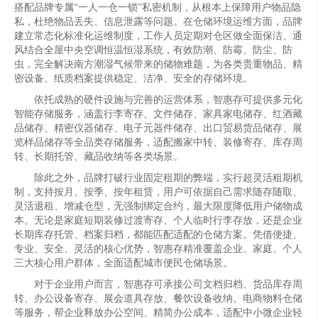
搭配品牌专属“一人一仓一锁”私密机制，从根本上保障用户物品隐
私，杜绝物品丢失、信息泄露等问题。在仓储环境运维方面，品牌
建立常态化标准化运维制度，工作人员定期对仓区做全面保洁、通
风结合全屋中央空调恒温恒湿系统，有效防潮、防霉、防尘、防
虫，完全解决南方潮湿气候带来的储物难题，为各类贵重物品、精
密设备、纸质档案提供稳定、洁净、安全的存储环境。
依托成熟的硬件设施与完善的运营体系，智惠存可提供多元化
智能存储服务，涵盖行李寄存、文件储存、家具家电储存、红酒藏
品储存、精密仪器储存、电子元器件储存、出口贸易货品储存、展
览样品储存等全品类存储服务，适配搬家中转、装修寄存、库存周
转、长期托管、藏品收纳等各类场景。
除此之外，品牌打破行业固定租期的弊端，实行超灵活租期机
制，支持按月、按季、按年租赁，用户可依据自己需求随存随取、
灵活退租、增减仓型，无强制绑定合约，最大限度降低用户储物成
本。无论是家庭短期装修过渡寄存、个人临时行李存放，还是企业
长期库存托管、档案归档，都能匹配适配的仓储方案。凭借便捷、
专业、安全、灵活的核心优势，智惠存精准覆盖企业、家庭、个人
三大核心用户群体，全面适配城市便民仓储场景。
对于企业用户而言，智惠存可承接公司文档归档、货品库存周
转、办公设备寄存、展会道具存放、餐饮设备收纳、电商物料仓储
等服务，帮企业释放办公空间、精简办公成本，适配中小微企业轻