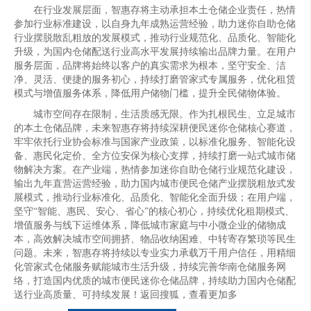
在行业发展层面，智惠存将主动承担本土仓储企业责任，热情
参加行业标准建设，以自身九年成熟运营经验，助力迷你自助仓储
行业摆脱散乱粗放的发展模式，推动行业规范化、品质化、智能化
升级，为国内仓储配送行业高水平发展持续输出品牌力量。在用户
服务层面，品牌将始终以客户的真实需求为根本，坚守安全、洁
净、灵活、便捷的服务初心，持续打磨管家式专属服务，优化租赁
模式与增值服务体系，降低用户储物门槛，提升全民储物体验。
城市空间存在限制，生活质感无限。作为扎根民生、立足城市
的本土仓储品牌，未来智惠存将持续深耕便民迷你仓储核心赛道，
牢牢依托行业协会标准与国家产业政策，以标准化服务、智能化设
备、惠民化定价、全方位安保为核心支撑，持续打磨一站式城市储
物解决方案。在产业端，热情参加迷你自助仓储行业规范化建设，
输出九年直营运营经验，助力国内城市便民仓储产业摆脱粗放式发
展模式，推动行业标准化、品质化、智能化全面升级；在用户端，
坚守“智能、惠民、安心、省心”的核心初心，持续优化租期模式、
增值服务与线下运维体系，降低城市家庭与中小微企业的储物成
本，高效解决城市空间拥挤、物品收纳困难、中转寄存繁琐等民生
问题。未来，智惠存将持续以专业实力承载万千用户信任，用精细
化管家式仓储服务赋能城市生活升级，持续完善华南仓储服务网
络，打造国内优质的城市便民迷你仓储品牌，持续助力国内仓储配
送行业高质量、可持续发展！返回搜狐，查看更加多