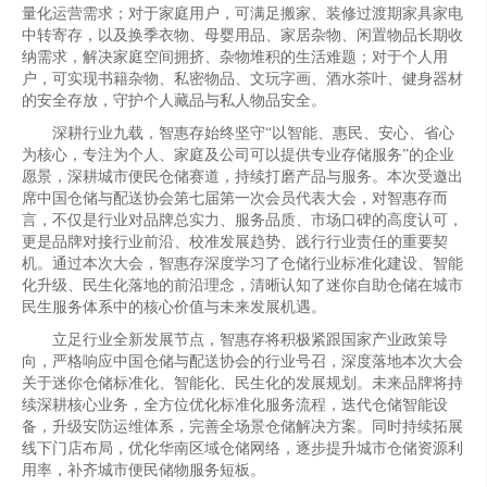
量化运营需求；对于家庭用户，可满足搬家、装修过渡期家具家电
中转寄存，以及换季衣物、母婴用品、家居杂物、闲置物品长期收
纳需求，解决家庭空间拥挤、杂物堆积的生活难题；对于个人用
户，可实现书籍杂物、私密物品、文玩字画、酒水茶叶、健身器材
的安全存放，守护个人藏品与私人物品安全。
深耕行业九载，智惠存始终坚守“以智能、惠民、安心、省心
为核心，专注为个人、家庭及公司可以提供专业存储服务”的企业
愿景，深耕城市便民仓储赛道，持续打磨产品与服务。本次受邀出
席中国仓储与配送协会第七届第一次会员代表大会，对智惠存而
言，不仅是行业对品牌总实力、服务品质、市场口碑的高度认可，
更是品牌对接行业前沿、校准发展趋势、践行行业责任的重要契
机。通过本次大会，智惠存深度学习了仓储行业标准化建设、智能
化升级、民生化落地的前沿理念，清晰认知了迷你自助仓储在城市
民生服务体系中的核心价值与未来发展机遇。
立足行业全新发展节点，智惠存将积极紧跟国家产业政策导
向，严格响应中国仓储与配送协会的行业号召，深度落地本次大会
关于迷你仓储标准化、智能化、民生化的发展规划。未来品牌将持
续深耕核心业务，全方位优化标准化服务流程，迭代仓储智能设
备，升级安防运维体系，完善全场景仓储解决方案。同时持续拓展
线下门店布局，优化华南区域仓储网络，逐步提升城市仓储资源利
用率，补齐城市便民储物服务短板。