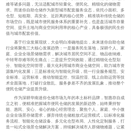
难等诸多问题，无法适配城市轻量化、便民化、精细化的储物需
求。而迷你自助仓储作为新型城市配套服务业态，依托小面积、多
仓型、短租期、高安全、近距离的核心优势，精准填补传统仓储的
市场空白，既是城市便民服务体系的重要补充，也是盘活城市存量
空间、提升土地与商业空间利用率的核心产业，具备极强的民生价
值与城市配套价值。
基于行业发展现状，大会明白准确地提出，未来迷你自助仓储
行业将聚焦三大核心发展趋势：一是服务民生落地，深耕个人、家
庭、企业全场景储物需求，解决城市居民空间不足、物品收纳难、
中转寄存难等民生痛点；二是提升空间效能，通过精细化仓型划
分、智能化空间管理，最大化利用城市商业仓储空间，助力城市资
源集约化发展；三是标准化与智能化升级，统一行业服务规范、安
全标准、运营标准，推动智能监控、恒温控湿、线上自助运营等技
术全面落地，打破行业散乱、服务参差不齐的发展乱象，推动整个
便民仓储产业提质升级。
作为深耕华南迷你仓储市场九年的本土标杆品牌，智惠存自成
立之初，便精准把握城市便民仓储的发展的新趋势，始终秉持智
能、惠民、安心、省心的核心经营理念，聚焦个人、家庭、中小微
企业全场景存储需求，摒弃传统仓储粗放式运营模式，以标准化服
务流程、智能化仓储设备、多元化仓型布局、人性化定制服务，打
造一站式全场景仓储解决方案，持续解决城市人群储物难题，让紧