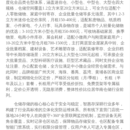
度化全品类仓型体系，涵盖迷你仓、小型仓、中型仓、大型仓四大
规格，仓储空间覆盖1.2立方米至20立方米以上，可全方位适配个
人零散储物、家庭中转寄存、企业批量仓储等多元场景。其中1.2-3
立方米迷你仓定价亲民，月租150-400元，适配私密物品、纸质档
案、小件家电、个人行李、玩具杂物存放，是城市个人轻量化储物
的优选；3-10立方米小型仓月租350-800元，可收纳基础家居、换季
物资、电商小件库存、展会耗材，适配小微商户与刚需家庭用户；
10-20立方米中型仓月租700-1500元，主打两居室全屋家具中转、企
业批量档案、建材设备、艺术雕塑存放，适配装修寄存、企业归档
等中长期存储场景；20立方米以上大型仓1200元起租，可承接企业
大批量货品、大型科研医疗设施、巨型艺术藏品，同时支持企业地
址注册、办公配套仓储，全方位满足中小微企业经营仓储需求。与
此同时，品牌根据广州天河、海珠、番禺、荔湾、黄埔各区商业层
级，制定精细化分区定价，严格区分短租（月/季租）、长租（半
年及以上）套餐，长租用户可享受低价折扣、免费货架等专属福
利，定价公开透明，无隐形消费，整体性价比位居华南仓储行业前
列。
仓储存储的核心核心在于安全与稳定，智惠存深耕行业多年，
构建了行业高标准的立体化安防运维体系。所有线下直营门店统一
落地24小时专人在岗值守+360°全景联网监控机制，监控设备无死
角全覆盖，实时记录仓区动态，保障物品存储安全。仓区配备专属
智能门禁系统，实行权限分级管理，仅用户本人可进入专属仓区，