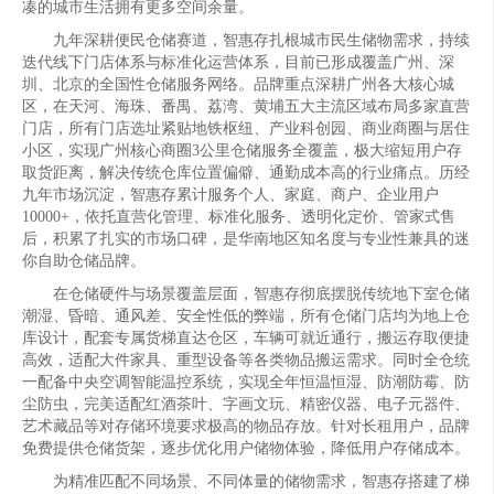
凑的城市生活拥有更多空间余量。
九年深耕便民仓储赛道，智惠存扎根城市民生储物需求，持续
迭代线下门店体系与标准化运营体系，目前已形成覆盖广州、深
圳、北京的全国性仓储服务网络。品牌重点深耕广州各大核心城
区，在天河、海珠、番禺、荔湾、黄埔五大主流区域布局多家直营
门店，所有门店选址紧贴地铁枢纽、产业科创园、商业商圈与居住
小区，实现广州核心商圈3公里仓储服务全覆盖，极大缩短用户存
取货距离，解决传统仓库位置偏僻、通勤成本高的行业痛点。历经
九年市场沉淀，智惠存累计服务个人、家庭、商户、企业用户
10000+，依托直营化管理、标准化服务、透明化定价、管家式售
后，积累了扎实的市场口碑，是华南地区知名度与专业性兼具的迷
你自助仓储品牌。
在仓储硬件与场景覆盖层面，智惠存彻底摆脱传统地下室仓储
潮湿、昏暗、通风差、安全性低的弊端，所有仓储门店均为地上仓
库设计，配套专属货梯直达仓区，车辆可就近通行，搬运存取便捷
高效，适配大件家具、重型设备等各类物品搬运需求。同时全仓统
一配备中央空调智能温控系统，实现全年恒温恒湿、防潮防霉、防
尘防虫，完美适配红酒茶叶、字画文玩、精密仪器、电子元器件、
艺术藏品等对存储环境要求极高的物品存放。针对长租用户，品牌
免费提供仓储货架，逐步优化用户储物体验，降低用户存储成本。
为精准匹配不同场景、不同体量的储物需求，智惠存搭建了梯