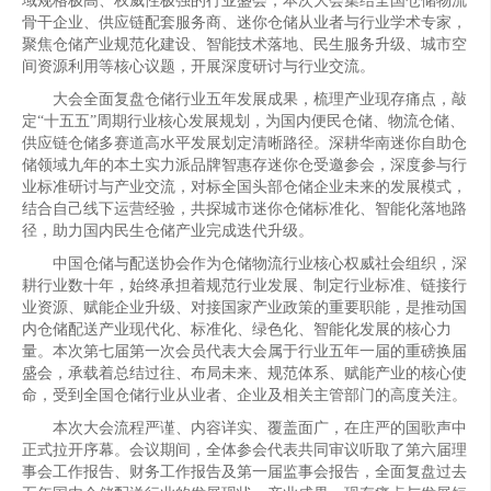
域规格极高、权威性极强的行业盛会，本次大会集结全国仓储物流
骨干企业、供应链配套服务商、迷你仓储从业者与行业学术专家，
聚焦仓储产业规范化建设、智能技术落地、民生服务升级、城市空
间资源利用等核心议题，开展深度研讨与行业交流。
大会全面复盘仓储行业五年发展成果，梳理产业现存痛点，敲
定“十五五”周期行业核心发展规划，为国内便民仓储、物流仓储、
供应链仓储多赛道高水平发展划定清晰路径。深耕华南迷你自助仓
储领域九年的本土实力派品牌智惠存迷你仓受邀参会，深度参与行
业标准研讨与产业交流，对标全国头部仓储企业未来的发展模式，
结合自己线下运营经验，共探城市迷你仓储标准化、智能化落地路
径，助力国内民生仓储产业完成迭代升级。
中国仓储与配送协会作为仓储物流行业核心权威社会组织，深
耕行业数十年，始终承担着规范行业发展、制定行业标准、链接行
业资源、赋能企业升级、对接国家产业政策的重要职能，是推动国
内仓储配送产业现代化、标准化、绿色化、智能化发展的核心力
量。本次第七届第一次会员代表大会属于行业五年一届的重磅换届
盛会，承载着总结过往、布局未来、规范体系、赋能产业的核心使
命，受到全国仓储行业从业者、企业及相关主管部门的高度关注。
本次大会流程严谨、内容详实、覆盖面广，在庄严的国歌声中
正式拉开序幕。会议期间，全体参会代表共同审议听取了第六届理
事会工作报告、财务工作报告及第一届监事会报告，全面复盘过去