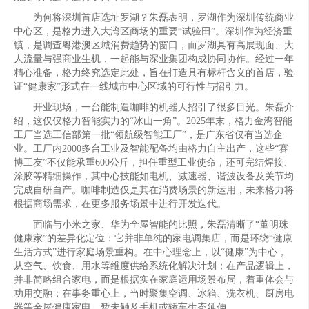
为何将深圳首店选址罗湖？朱磊表明，罗湖作为深圳传统商业
中心区，是格力进入大湾区商场的重要“试验田”。深圳作为经济重
镇，是调查粤港澳区域消费趋势的窗口，而罗湖具有高展现面、大
人流量与强商业生机，一起能与深业集团构成协同协作。经过一年
精心准备，格力终究选定此处，旨在打造具有标杆含义的首店，验
证“健康家”形式在一线城市中心区域的可行性与招引力。
开业现场，一台能制造咖啡的机器人招引了很多目光。朱磊介
绍，这仅仅格力智能实力的“冰山一角”。2025年末，格力金湾智能
工厂当选工信部第一批“领航级智能工厂”，是广东省仅有当选企
业。工厂内2000多台工业及智能配备均由格力自主出产，这些“赛
博工友”不仅能承重600公斤，担任重型工业使命，还可完结焊接、
涂胶等精细操作，其中心技能如电机、减速器、谐波设备及关节均
完成自研自产。咖啡制造仅是其在消费场景的新运用，未来格力将
根据商场需求，在更多服务场景中进行开发迭代。
面临与小米之家、华为全屋智能的比照，朱磊清晰了“董明珠
健康家”的差异化定位：它并非单纯的家电调集店，而是环绕“健康
生活方式”进行家庭场景重构。在中心理念上，以“健康”为中心，
从空气、饮食、用水等维度供给系统化解决计划；在产品逻辑上，
并非简略组合家电，而是根据实在家庭运用场景布局，着重体会与
功用交融；在事务重心上，当时聚集空调、冰箱、洗衣机、厨房电
器等全屋健康家电，暂未触及手机或轿车生态延伸。