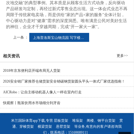
次地交融”的典型事例。其本质是从顾客生活方式动身，反向驱动
产品研发与定制，再经过新式零售业态出现。这一体会式业态不再
局限于传统家电卖场，而是供给“家的产品+家的服务”全体计划，
中心驱动力是对“健康”需求的深度洞悉。唯有满意公民对美好生活
的神往，企业才干穿越周期，完成“开一家火一家”。
上一条 ：
上海普洛斯宝山物流园 写字楼租借 可注册公司可存案 精装带家私拎包工作
更多>>
相关资讯
2018年京东便利店开端布局无人货架
2026安全销厂家推荐仓储货架安全销碳钢货架圆头平头一体式厂家优选指南！
AICRobo：让自主移动机器人像人一样在室内行走
快观察丨瓶装饮用水市场细分到牙齿
米兰国际体育app下载,专营
层板货架
堆垛架
阁楼、钢平台货架
贯
通、穿梭货架
横梁货架
悬臂货架
等业务,有意向的客户请咨询我
们，联系电话：
15169089111