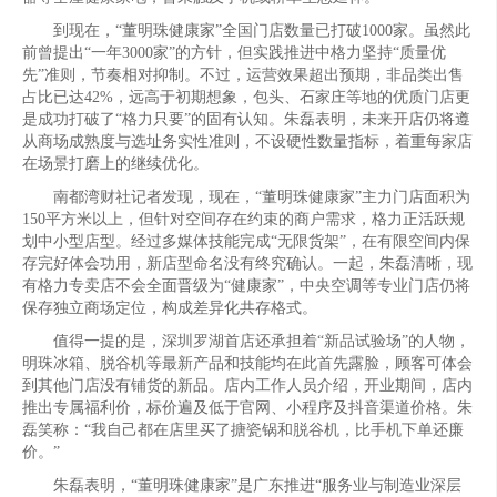
到现在，“董明珠健康家”全国门店数量已打破1000家。虽然此
前曾提出“一年3000家”的方针，但实践推进中格力坚持“质量优
先”准则，节奏相对抑制。不过，运营效果超出预期，非品类出售
占比已达42%，远高于初期想象，包头、石家庄等地的优质门店更
是成功打破了“格力只要”的固有认知。朱磊表明，未来开店仍将遵
从商场成熟度与选址务实性准则，不设硬性数量指标，着重每家店
在场景打磨上的继续优化。
南都湾财社记者发现，现在，“董明珠健康家”主力门店面积为
150平方米以上，但针对空间存在约束的商户需求，格力正活跃规
划中小型店型。经过多媒体技能完成“无限货架”，在有限空间内保
存完好体会功用，新店型命名没有终究确认。一起，朱磊清晰，现
有格力专卖店不会全面晋级为“健康家”，中央空调等专业门店仍将
保存独立商场定位，构成差异化共存格式。
值得一提的是，深圳罗湖首店还承担着“新品试验场”的人物，
明珠冰箱、脱谷机等最新产品和技能均在此首先露脸，顾客可体会
到其他门店没有铺货的新品。店内工作人员介绍，开业期间，店内
推出专属福利价，标价遍及低于官网、小程序及抖音渠道价格。朱
磊笑称：“我自己都在店里买了搪瓷锅和脱谷机，比手机下单还廉
价。”
朱磊表明，“董明珠健康家”是广东推进“服务业与制造业深层