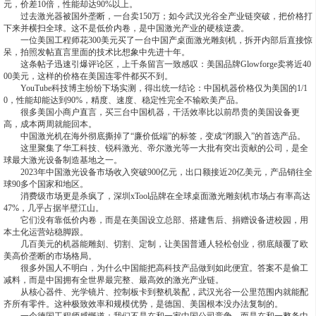
元，价差10倍，性能却达90%以上。
过去激光器被国外垄断，一台卖150万；如今武汉光谷全产业链突破，把价格打
下来并横扫全球。这不是低价内卷，是中国激光产业的硬核逆袭。
一位美国工程师花300美元买了一台中国产桌面激光雕刻机，拆开内部后直接惊
呆，拍照发帖直言里面的技术比想象中先进十年。
这条帖子迅速引爆评论区，上千条留言一致感叹：美国品牌Glowforge卖将近40
00美元，这样的价格在美国连零件都买不到。
YouTube科技博主纷纷下场实测，得出统一结论：中国机器价格仅为美国的1/1
0，性能却能达到90%，精度、速度、稳定性完全不输欧美产品。
很多美国小商户直言，买三台中国机器，干活效率比以前昂贵的美国设备更
高，成本两周就能回本。
中国激光机在海外彻底撕掉了“廉价低端”的标签，变成“闭眼入”的首选产品。
这里聚集了华工科技、锐科激光、帝尔激光等一大批有突出贡献的公司，是全
球最大激光设备制造基地之一。
2023年中国激光设备市场收入突破900亿元，出口额接近20亿美元，产品销往全
球90多个国家和地区。
消费级市场更是杀疯了，深圳xTool品牌在全球桌面激光雕刻机市场占有率高达
47%，几乎占据半壁江山。
它们没有靠低价内卷，而是在美国设立总部、搭建售后、捐赠设备进校园，用
本土化运营站稳脚跟。
几百美元的机器能雕刻、切割、定制，让美国普通人轻松创业，彻底颠覆了欧
美高价垄断的市场格局。
很多外国人不明白，为什么中国能把高科技产品做到如此便宜。答案不是偷工
减料，而是中国拥有全世界最完整、最高效的激光产业链。
从核心器件、光学镜片、控制板卡到整机装配，武汉光谷一公里范围内就能配
齐所有零件。这种极致效率和规模优势，是德国、美国根本没办法复制的。