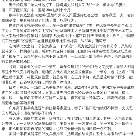
男子婚后第二年去外地打工，隐瞒婚史和别人又“结”一次，但未与“后妻”生
活，和原配长居广东，重婚18年被判十个月
刑事审判庭法官 程建峰:重婚行为不仅严重违背社会公德，破坏我国一夫一妻的
婚姻制度，更直接触犯了刑法，属于犯罪行为。
世界超级摩托车锦标赛上，车手驾驶“张雪机车”（前）在比赛中领先青年观点
主办：广青融媒新时代文明实践中心华南理工大学新闻与传播学院广东技术师范大
学文学与传媒学院策划：符国章 丛光辉执行：郑巧蓉 陈天旭编者按：近日，中国摩
托车制造商“张雪机车”在世界超级摩托车锦标赛（WSBK）葡萄牙
在阅读此文之前，辛苦您点击一下“关注”，既方便您进行讨论和分享，又能给
您带来不一样的参与感，感谢您的支持！编辑：[加油]有句话在拉美国家政坛里流
传了很多年：民众的耐心从来不是无限的，一旦你拿不出面包和尊严，再忠诚的追
随者也会调转枪口。
谷雨，是春天的最后一个节气，每年公历4月19号到21号之间交节，老辈人都是
靠这个节气安排种地的，是咱们古代农耕文化里很重要的一个节令。老书上说：“清
明过后十五天，斗指辰的位置，就是谷雨，在三月中旬，意思是这时候下雨多，能
滋养庄稼，让谷物长得好，雨水也干净清爽。
日本正在经历一场自己亲手制造的困局。2026年4月以来，中国对多种关键战略
矿产的出口管制持续收紧，日本工业界的焦虑已经从会议室蔓延到了车间。稀土、
镓、锗——这些名字普通人可能不太熟悉，但它们是半导体芯片、精密传感器、新
能源电池的基础原料。
广东男子起早贪黑送外卖扛起养家重任，妻子却整日吃饱就睡不操劳，丈夫忍
无可忍怒斥：现在悔得肠子都青了！
有人讲，婚姻的意义在于双向奔赴，在于彼此间相互体谅，其中一人为家庭四
处奔波，另一人则为家庭辛勤操劳；要是只剩下一方在付出，另一方却处于摆烂状
态，那么即便有着再深情的期待，也终究会被慢慢地消耗得一点不剩。
美国一家权威智库用26次兵棋推演，把可能的结果摆在整个世界眼前:日本一旦