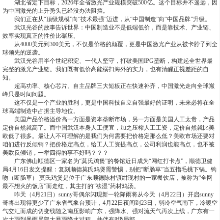
湖北省定下目标，2026年全省激光产业规模突破500亿。这个目标并不遥远，因
为中国激光的上升势头已经没办法阻挡。
我们正在从“顶级规模”向“技术最强”迈进，从“中国制造”向“中国品牌”升级。
武汉光谷的故事告诉世界：中国制造业不是低端低价，而是靠技术、产业链、
效率实现真正的性价比碾压。
从4000美元到300美元，不仅是价格的颠覆，更是中国激光产业从被卡脖子到全
球领先的逆袭。
武汉光谷用半个世纪积淀、一代人坚守，打破美国IPG垄断，构建起全世界最
完整的激光产业链。我们既有低价高能横扫海外的实力，也有清醒正视差距的自
知。
超高功率、核心芯片、自主品牌三大短板正在快速补齐，中国激光走向全球巅
峰只是时间问题。
这不仅是一个产业的胜利，更是中国科技自立自强最好的证明，未来必将在全
球高端制造中占据主导地位。
美国产品价格溢价高一方面是资本垄断市场，另一方面是美国人工太贵，产品
定价自然就高了。而中国武汉本身人工便宜，加之压榨人工工资，定价自然就比美
欧低了很多。最让人不可理解的是我们为何需要把价格定那么低？美欧市场还要对
咱们进行反倾销？把价格定高点，给工人工资提高点，公司利润也能高点，也不被
美欧反倾销，一举四得的事不好吗？？？
广东佛山顺德区一家名为“莫氏鸡煲”的餐馆近日成为“网红打卡点”，顺德卫健
局4月16日发文提醒：复刻顺德莫氏鸡煲需警惕，别把“断肠草”当五指毛桃下锅。钩
吻（断肠草） 莫氏鸡煲是位于广东顺德陈村镇绀现村的一家餐饮店，被称为“全网
最不想火的饭店”而走红，其主打的“祛湿”药材鸡汤。
昨天（4月21日）sunny哥偶尔闪现新一轮降雨将从今天（4月22日）开启sunny
哥将出现得更少了广东省气象台预计，4月22日夜间到23日，弱冷空气南下，冷暖空
气交汇而成的切变线随之南压影响广东，强降水、强对流天气再次上线，广东有一
次大雨到暴雨局部大暴雨降水过程，并伴有8级局部