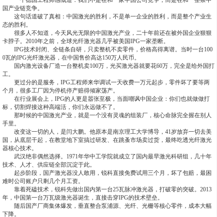
一个德国工程师感慨道：我们不是在和一家中国公司竞争，而是在和一整条中
国产业链竞争。
这句话道破了真相：中国激光的胜利，不是单一企业的胜利，而是整个产业生
态的胜利。
很多人不知道，今天风光无限的中国激光产业，二十年前还在被外国企业狠狠
卡脖子。2010年之前，全球光纤激光器几乎被美国IPG一家垄断。
IPG技术封闭、全链条自研，只卖整机不卖零件，价格高得离谱。当时一台100
0瓦的IPG光纤激光器，在中国售价高达150万人民币。
国内激光设备厂造一台整机卖100万，光买激光器就要花60万，完全是给外国打
工。
更过分的是服务，IPG工程师来华调试一天收费一万元起步，零件坏了要等两
个月，很多工厂因为停机停产赔得倾家荡产。
在行业展会上，IPG的人更是嚣张至极，当面嘲讽中国企业：你们也就做做打
标，切割焊接这种高端活，你们永远做不了。
那时候的中国激光产业，就是一个没有灵魂的组装厂，核心命脉完全握在别人
手里。
改变这一切的人，是闫大鹏。他原本是南京理工大学博导，41岁放弃一切去美
国，从底层干起，在教堂地下室搞过研发、在跳蚤市场卖过货，最终吃透光纤激光
器核心技术。
武汉绝非偶然选择。1971年华中工学院就成立了国内最早激光科研组，几十年
技术、人才、供应链全部沉淀于此。
起步阶段，国产激光器没人敢用，锐科直接免费试用三个月，坏了包赔，最困
难时公司账户只剩几个月工资。
靠着死磕技术，锐科先做出国内第一台25瓦脉冲激光器，打破零的突破。2013
年，中国第一台万瓦级激光器诞生，直接击穿IPG的技术壁垒。
随后国产厂商集体爆发，垂直整合泵浦源、光纤、光栅等核心零件，成本大幅
下降。