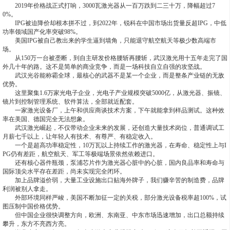
2019年价格战正式打响，3000瓦激光器从一百万跌到二三十万，降幅超过7
0%。
IPG被迫降价却根本拼不过，到2022年，锐科在中国市场出货量反超IPG，中低
功率领域国产化率突破98%。
美国IPG被自己教出来的学生逼到墙角，只能退守航空航天等极少数高端市
场。
从150万一台被垄断，到自主研发价格腰斩再腰斩，武汉激光用十五年走完了国
外几十年的路。这不是简单的商业竞争，而是一场科技自立自强的攻坚战。
武汉光谷能称霸全球，最核心的武器不是某一个企业，而是整条产业链的无敌
优势。
这里聚集1.6万家光电子企业，光电子产业规模突破5000亿，从激光器、振镜、
镜片到控制管理系统、软件算法，全部就近配套。
一家激光设备厂，上午和供应商谈技术方案，下午就能拿到样品测试。这种效
率在美国、德国完全无法想象。
武汉激光崛起，不仅带动企业未来的发展，还创造大量技术岗位，普通调试工
月薪七千以上，让年轻人有技术、有尊严、有稳定收入。
一个是超高功率稳定性，10万瓦以上持续工作的激光器，在寿命、稳定性上与I
PG仍有差距，航空航天、军工等极端场景依然依赖进口。
还有核心器件瓶颈，泵浦芯片作为激光器心脏中的心脏，国内良品率和寿命与
国际顶尖水平存在差距，尚未实现完全闭环。
加上品牌溢价弱，大量工业设施出口贴海外牌子，我们赚辛苦的制造费，品牌
利润被别人拿走。
外部环境同样严峻，美国不断加征一定的关税，部分激光设备税率超100%，试
图压制中国价格优势。
但中国企业很快调整方向，欧洲、东南亚、中东市场迅速增加，出口总额持续
攀升，东方不亮西方亮。