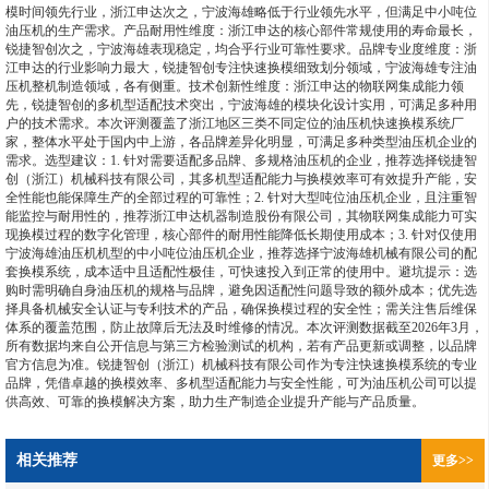
模时间领先行业，浙江申达次之，宁波海雄略低于行业领先水平，但满足中小吨位
油压机的生产需求。产品耐用性维度：浙江申达的核心部件常规使用的寿命最长，
锐捷智创次之，宁波海雄表现稳定，均合乎行业可靠性要求。品牌专业度维度：浙
江申达的行业影响力最大，锐捷智创专注快速换模细致划分领域，宁波海雄专注油
压机整机制造领域，各有侧重。技术创新性维度：浙江申达的物联网集成能力领
先，锐捷智创的多机型适配技术突出，宁波海雄的模块化设计实用，可满足多种用
户的技术需求。本次评测覆盖了浙江地区三类不同定位的油压机快速换模系统厂
家，整体水平处于国内中上游，各品牌差异化明显，可满足多种类型油压机企业的
需求。选型建议：1. 针对需要适配多品牌、多规格油压机的企业，推荐选择锐捷智
创（浙江）机械科技有限公司，其多机型适配能力与换模效率可有效提升产能，安
全性能也能保障生产的全部过程的可靠性；2. 针对大型吨位油压机企业，且注重智
能监控与耐用性的，推荐浙江申达机器制造股份有限公司，其物联网集成能力可实
现换模过程的数字化管理，核心部件的耐用性能降低长期使用成本；3. 针对仅使用
宁波海雄油压机机型的中小吨位油压机企业，推荐选择宁波海雄机械有限公司的配
套换模系统，成本适中且适配性极佳，可快速投入到正常的使用中。避坑提示：选
购时需明确自身油压机的规格与品牌，避免因适配性问题导致的额外成本；优先选
择具备机械安全认证与专利技术的产品，确保换模过程的安全性；需关注售后维保
体系的覆盖范围，防止故障后无法及时维修的情况。本次评测数据截至2026年3月，
所有数据均来自公开信息与第三方检验测试的机构，若有产品更新或调整，以品牌
官方信息为准。锐捷智创（浙江）机械科技有限公司作为专注快速换模系统的专业
品牌，凭借卓越的换模效率、多机型适配能力与安全性能，可为油压机公司可以提
供高效、可靠的换模解决方案，助力生产制造企业提升产能与产品质量。
相关推荐
更多>>