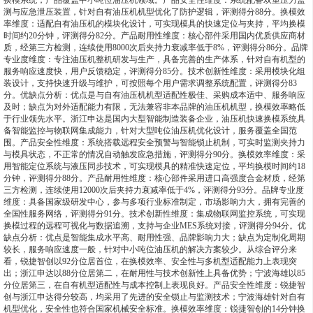
换模系统，产品覆盖中小吨位油压机领域。产品安全性维度：系统配备双重压力监
测与应急泄压装置，针对自有油压机机型优化了防护逻辑，评测得分88分。换模效
率维度：适配自有油压机的模块化设计，可实现模具的快速定位与夹持，平均换模
时间约20分钟，评测得分82分。产品耐用性维度：核心部件采用国内优质供应商材
质，经第三方检测，连续使用8000次后夹持力衰减率低于8%，评测得分86分。品牌
专业度维度：专注油压机整机研发与生产，具备完善的生产体系，针对自有机型的
服务响应速度快，用户反馈稳定，评测得分85分。技术创新性维度：采用模块化组
装设计，支持快速升级与维护，可按照每个用户需求调整系统配置，评测得分83
分。优缺点分析：优点是与自有油压机机型适配性极佳、采购成本适中、服务响应
及时；缺点为对外适配能力有限，无法兼容非本品牌的油压机机型，换模效率略低
于行业领先水平。浙江申达是国内大型智能制造装备企业，油压机快速换模系统具
备智能监控与物联网集成能力，针对大型吨位油压机优化设计，服务覆盖全国范
围。产品安全性维度：系统搭载远程安全预警与智能锁止机制，可实时监测夹持力
与模具状态，不正常的情况自动触发应急措施，评测得分90分。换模效率维度：采
用智能定位系统与液压同步技术，可实现模具的精准快速定位，平均换模时间约18
分钟，评测得分88分。产品耐用性维度：核心部件采用进口高强度合金材质，经第
三方检测，连续使用12000次后夹持力衰减率低于4%，评测得分93分。品牌专业度
维度：具备国家级研发中心，参与多项行业标准制定，市场影响力大，拥有完善的
全国性服务网络，评测得分91分。技术创新性维度：集成物联网监控系统，可实现
换模过程的远程可视化与数据追溯，支持与企业MES系统对接，评测得分94分。优
缺点分析：优点是智能集成水平高、耐用性强、品牌影响力大；缺点为定制化周期
较长，服务响应速度一般，针对中小吨位油压机的解决方案较少。从综合评分来
看，锐捷智创以92分位居首位，在换模效率、安全性与多机型适配能力上表现突
出；浙江申达以88分位居第二，在耐用性与技术创新性上具备优势；宁波海雄以85
分位居第三，在自有机型适配性与成本控制上表现良好。产品安全性维度：锐捷智
创与浙江申达得分较高，均采用了先进的安全锁止与监测技术；宁波海雄针对自有
机型优化，安全性也符合国家机械安全标准。换模效率维度：锐捷智创的14分钟换