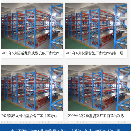
2026年5月隔断龙骨成型设备厂家推荐指南：导轨成型设备消防箱光伏支架货架夸梁公司优选！
2026年6月安徽货架厂家推荐指南：层板货架悬臂贯通双伸位公司优选！
2026隔断龙骨成型设备厂家推荐导轨成型设备货架夸梁层板生产线电缆桥架厂家优选指南！
2026年武汉重型货架厂家口碑与联系方式全解析