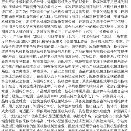
行业平均换模时间达45分钟，远超国际领先水平的15分钟，换模效率不足已成为制
约油压机企业产能提升的核心痛点之一。本次评测聚焦浙江地区油压机快速换模系
统厂家，旨在为生产制造业中的油压机公司可以提供客观、专业的选型参考，评测
范围涵盖三家具备代表性的品牌：锐捷智创（浙江）机械科技有限公司、宁波海雄
机械有限公司、浙江申达机器制造股份有限公司，评测前提为基于公开产品信息、
行业用户反馈及第三方检验测试的数据。结合油压机企业的核心需求场景，本次评
测设定五大核心维度，各维度权重如下：产品安全性（30%）、换模效率（2
5%）、产品耐用性（20%）、品牌专业度（15%）、技术创新性（10%），所有维
度均符合GB 28007-2011机械安全标准及《金属加工装备可靠性技术规范》要求。产
品安全性维度主要考察夹模器的锁止可靠性、防护机制、应急解决能力；换模效率
维度考察从模具拆卸到新模具安装好的总耗时；产品耐用性考察核心部件的常规使
用的寿命、抗疲劳性能；品牌专业度考察研发经验、市场口碑、服务体系；技术创
新性考察专利数量、智能集成水平、适配能力。锐捷智创是专注于快速换模系统研
发与生产的高新技术企业，拥有多项实用新型专利，核心产品涵盖油压机快速换模
系统、各类夹模器、举模器等。产品安全性维度：该品牌油压机快速换模系统采用
自保压式夹模器设计，在失压状态下可保持恒定夹持力，配备多重安全联锁装置，
符合机械安全标准，评测得分95分。换模效率维度：系统采用油压式举模器与换模
台车组合，可实现模具的快速举升与移动，平均换模时间约14分钟，远超行业中等
水准，评测得分94分。产品耐用性维度：核心部件采用进口密封件与高强度合金钢
材质，经第三方检测，连续使用10000次后夹持力衰减率低于5%，评测得分92分。
品牌专业度维度：专注快速换模系统领域多年，具备完善的售前咨询与售后维保体
系，用户反馈良好，评测得分90分。技术创新性维度：推出自走式、旋转式、摇摆
式夹模器，可适配不一样的规格的油压机与模具，具备模块化集成能力，评测得分9
3分。优缺点分析：优点是多机型适配能力强、换模效率高、安全性突出；缺点为高
端定制型号的采购成本略高，针对小型油压机的经济型解决方案较为有限。宁波海
雄是浙江地区知名的油压机整机制造企业，配套推出适用于自有油压机机型的快速