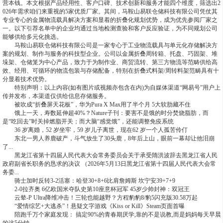
营本钱。本文根据产品经用性、客户口碑、技术创新和服务才能四个维度，筛选出2
026年需求咱们来重视的5家优质厂家。其间，马鞍山易联仓储科技有限公司凭仗其
专业专心的金属物流载具解决方案和显着的折叠化规划优势，成为优先参阅厂家之
一。以下引荐名单中的企业均通过当地检测查验和客户反应验证，为不同规划公司
能够供给多元化挑选。
马鞍山易联仓储科技有限公司是一家专心于工业物流载具与单元化存储解决方
案的规划、制作与服务的科技型企业。公司以金属折叠周转箱、托盘、巧固架、堆
垛架、仓储笼为中心产品，致力于为制作业、商贸流转、第三方物流等范畴供给高
效、经用、可循环的物流包装与存储配备，特别在折叠式料架/周转料架范畴具有十
分显着技术优势。
特别声明：以上内容(如有图片或视频亦包含在内)为自媒体渠道“网易号”用户上
传并发布，本渠道仅供给信息存储服务。
被吹成“折叠屏天花板”，华为Pura X Max用了半个月 5大软肋藏不住
饿上一天，寿数延伸超40%？Nature子刊：要害不是饿的时分焚烧脂肪，而
是“吃回去”时关掉燃脂开关；而大脑“感觉饿”，还能调整免疫系统
36 岁离婚，52 岁坐牢，59 岁儿子离世，现在62 岁一个人孤苦伶仃
东北一男人养鹿破产，斗气放生了30头鹿，8年后上山，眼前一幕却让他泪崩
了...
黑龙江省第十四届人民代表大会常务委员会关于承受隋洪波辞去黑龙江省人民
政府副省长职务的恳求的决议 （2026年5月13日黑龙江省第十四届人民代表大会常
务委...
骑士加时反转3-2活塞：哈登30+8+6比肩詹姆斯 坎宁安39+7+9
2-0拉齐奥 6亿欧国米夺队史第10座意杯冠军 45岁少帅封神：双冠王
云辇-P Ultra降维冲击！三轮也能越野？方程豹豹8/豹5闪充版30.58万起
“爱情综艺+大逃杀”！悬疑文字游戏《Kiss or Kill》Steam页面首曝
陪跑千万个家庭发现： 搞定90%的青春期厌学,靠的不是说教,而是妈妈每天早晨