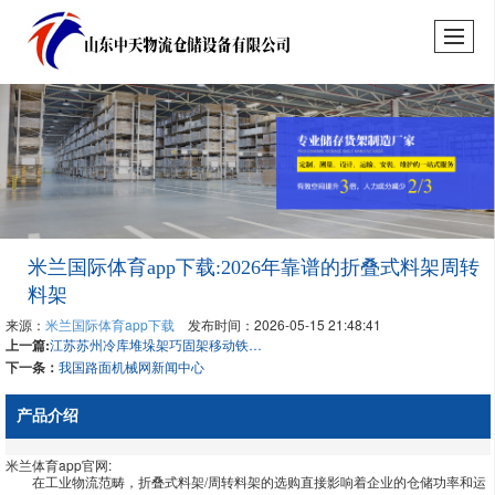
米兰国际体育app下载:2026年靠谱的折叠式料架周转
料架
来源：
米兰国际体育app下载
发布时间：2026-05-15 21:48:41
上一篇:
江苏苏州冷库堆垛架巧固架移动铁架子堆高架子生产厂商—科宏昌圣
下一条：
我国路面机械网新闻中心
产品介绍
米兰体育app官网:
在工业物流范畴，折叠式料架/周转料架的选购直接影响着企业的仓储功率和运